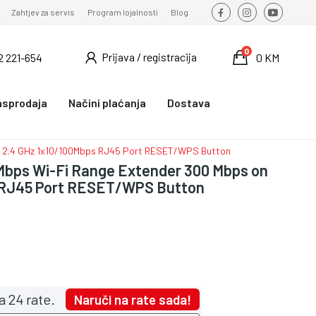
Zahtjev za servis
Program lojalnosti
Blog
0
Prijava / registracija
2 221-654
0 KM
asprodaja
Načini plaćanja
Dostava
 2.4 GHz 1x10/100Mbps RJ45 Port RESET/WPS Button
bps Wi-Fi Range Extender 300 Mbps on
s RJ45 Port RESET/WPS Button
a 24 rate.
Naruči na rate sada!