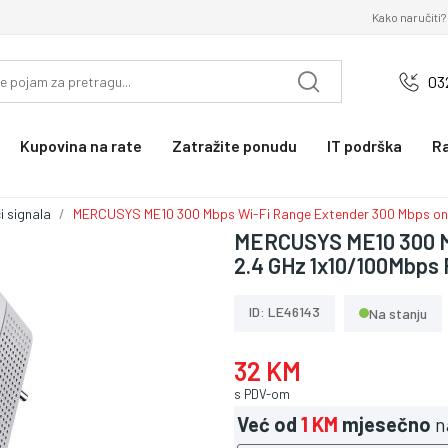
Kako naručiti?
03
Kupovina na rate
Zatražite ponudu
IT podrška
R
i signala
MERCUSYS ME10 300 Mbps Wi-Fi Range Extender 300 Mbps on
MERCUSYS ME10 300 M
2.4 GHz 1x10/100Mbp
ID: LE46143
Na stanju
32 KM
s PDV-om
Već od
1 KM
mjesečno
n