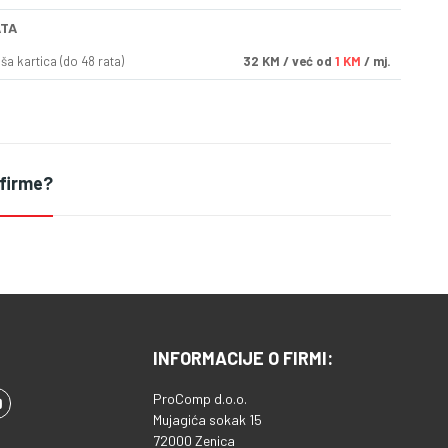
ATA
a kartica (do 48 rata)
32
KM
/ već od
1 KM
/ mj.
 firme?
INFORMACIJE O FIRMI:
ProComp d.o.o.
Mujagića sokak 15
72000 Zenica