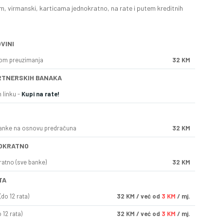
, virmanski, karticama jednokratno, na rate i putem kreditnih
VINI
kom preuzimanja
32 KM
RTNERSKIH BANAKA
 linku -
Kupi na rate!
anke na osnovu predračuna
32 KM
OKRATNO
ratno (sve banke)
32 KM
TA
do 12 rata)
32
KM
/ već od
3 KM
/ mj.
 12 rata)
32
KM
/ već od
3 KM
/ mj.