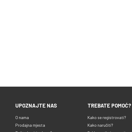
UPOZNAJTE NAS
TREBATE POMOĆ?
O nama
Kako se registrovati?
Prodajna mjesta
Kako naručiti?