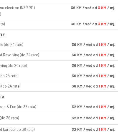
sa electron INSPIRE i
36
KM
/ već od
3 KM
/ mj.
)
ta)
36
KM
/ već od
3 KM
/ mj.
ATE
ic (do 24 rate)
36
KM
/ već od
1 KM
/ mj.
d Revolving (do 24 rate)
36
KM
/ već od
1 KM
/ mj.
ving (do 24 rate)
36
KM
/ već od
1 KM
/ mj.
(do 24 rate)
36
KM
/ već od
1 KM
/ mj.
(do 24 rate)
36
KM
/ već od
1 KM
/ mj.
TA
op & Fun (do 36 rata)
32
KM
/ već od
1 KM
/ mj.
(do 36 rata)
32
KM
/ već od
1 KM
/ mj.
d kartica (do 36 rata)
32
KM
/ već od
1 KM
/ mj.