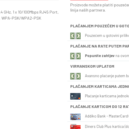
Proizvode možete platiti pouzećem
linija naših partnera.
4 GHz, 1 x 10/100Mbps RJ45 Port,
ode, WPA-PSK/WPA2-PSK
PLAĆANJEM POUZEĆEM U GOTO
Pouzećem u gotovini prili
PLAĆANJE NA RATE PUTEM PA
Popunite zahtjev
na ovom
VIRMANSKOM UPLATOM
Avansno plaćanje putem b
PLAĆANJEM KARTICAMA JEDN
Plaćanje karticama jednok
PLAĆANJE KARTICOM DO 12 RA
Addiko Bank - MasterCard (
Diners Club Plus kartica (do