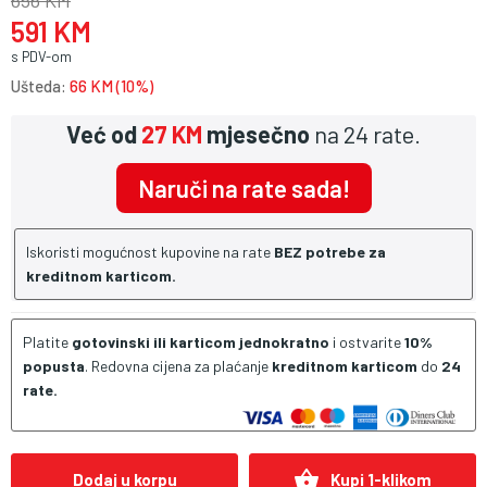
656 KM
591 KM
s PDV-om
Ušteda:
66 KM (10%)
Već od
27 KM
mjesečno
na 24 rate.
Naruči na rate sada!
Iskoristi mogućnost kupovine na rate
BEZ potrebe za
kreditnom karticom.
Platite
gotovinski ili karticom jednokratno
i ostvarite
10%
popusta
. Redovna cijena za plaćanje
kreditnom karticom
do
24
rate.
shopping_basket
Dodaj u korpu
Kupi 1-klikom