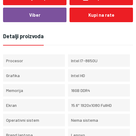
Viber
Kupi na rate
Detalji proizvoda
Procesor
Intel I7-8650U
Grafika
Intel HD
Memorija
16GB DDR4
Ekran
15.6" 1920x1080 FullHD
Operativni sistem
Nema sistema
Brend laptopa
Lenovo