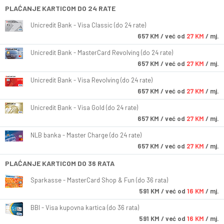
PLAĆANJE KARTICOM DO 24 RATE
Unicredit Bank - Visa Classic (do 24 rate)
657
KM
/ već od
27 KM
/ mj.
Unicredit Bank - MasterCard Revolving (do 24 rate)
657
KM
/ već od
27 KM
/ mj.
Unicredit Bank - Visa Revolving (do 24 rate)
657
KM
/ već od
27 KM
/ mj.
Unicredit Bank - Visa Gold (do 24 rate)
657
KM
/ već od
27 KM
/ mj.
NLB banka - Master Charge (do 24 rate)
657
KM
/ već od
27 KM
/ mj.
PLAĆANJE KARTICOM DO 36 RATA
Sparkasse - MasterCard Shop & Fun (do 36 rata)
591
KM
/ već od
16 KM
/ mj.
BBI - Visa kupovna kartica (do 36 rata)
591
KM
/ već od
16 KM
/ mj.