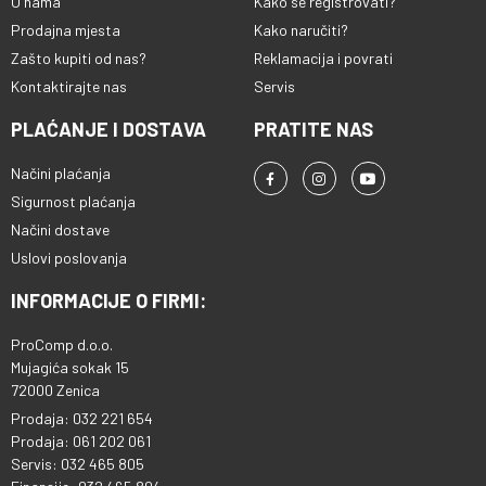
O nama
Kako se registrovati?
Prodajna mjesta
Kako naručiti?
Zašto kupiti od nas?
Reklamacija i povrati
Kontaktirajte nas
Servis
PLAĆANJE I DOSTAVA
PRATITE NAS
Načini plaćanja
Sigurnost plaćanja
Načini dostave
Uslovi poslovanja
INFORMACIJE O FIRMI:
ProComp d.o.o.
Mujagića sokak 15
72000 Zenica
Prodaja: 032 221 654
Prodaja: 061 202 061
Servis: 032 465 805