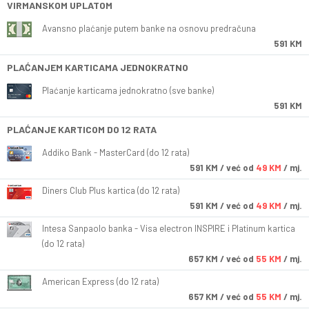
VIRMANSKOM UPLATOM
Avansno plaćanje putem banke na osnovu predračuna
591 KM
PLAĆANJEM KARTICAMA JEDNOKRATNO
Plaćanje karticama jednokratno (sve banke)
591 KM
PLAĆANJE KARTICOM DO 12 RATA
Addiko Bank - MasterCard (do 12 rata)
591
KM
/ već od
49 KM
/ mj.
Diners Club Plus kartica (do 12 rata)
591
KM
/ već od
49 KM
/ mj.
Intesa Sanpaolo banka - Visa electron INSPIRE i Platinum kartica
(do 12 rata)
657
KM
/ već od
55 KM
/ mj.
American Express (do 12 rata)
657
KM
/ već od
55 KM
/ mj.