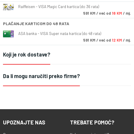
Raiffeisen - VISA Magic Card kartica (do 36 rata)
591
KM
/ već od
16 KM
/ mj.
PLAĆANJE KARTICOM DO 48 RATA
ASA banka - VISA Super naša kartica (do 48 rata)
591
KM
/ već od
12 KM
/ mj.
Koji je rok dostave?
Da li mogu naručiti preko firme?
UPOZNAJTE NAS
TREBATE POMOĆ?