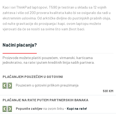
Kao i svi ThinkPad laptopovi, T590 je testiran u skladu sa 12 vojnih
zahteva i više od 200 provera kvaliteta kako bi se osiguralo da radi u
ekstremnim uslovima. Od arktičke divljine do pustinjskih prašnih oluja,
od nulte gravitacije do prosipanja i kapi, ovom laptopu možete
vjerovati da će se nositi sa svime što vam život baci.
Načini plaćanja?
Proizvode možete platiti pouzećem, virmanski, karticama
jednokratno, na rate i putem kreditnih linija naših partnera.
PLAĆANJEM POUZEĆEM U GOTOVINI
Pouzećem u gotovini prilikom preuzimanja
591 KM
PLAĆANJE NA RATE PUTEM PARTNERSKIH BANAKA
Popunite zahtjev
na ovom linku -
Kupi na rate!