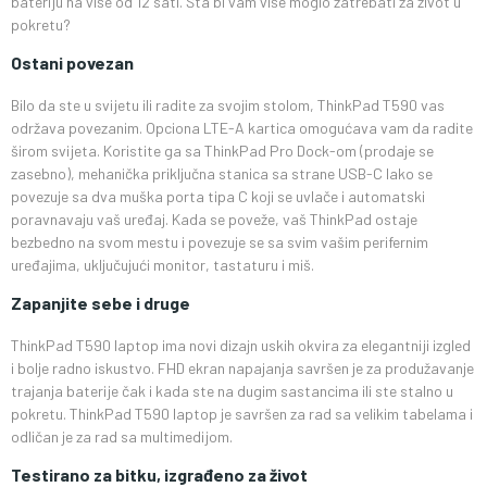
bateriju na više od 12 sati. Šta bi vam više moglo zatrebati za život u
pokretu?
Ostani povezan
Bilo da ste u svijetu ili radite za svojim stolom, ThinkPad T590 vas
održava povezanim. Opciona LTE-A kartica omogućava vam da radite
širom svijeta. Koristite ga sa ThinkPad Pro Dock-om (prodaje se
zasebno), mehanička priključna stanica sa strane USB-C lako se
povezuje sa dva muška porta tipa C koji se uvlače i automatski
poravnavaju vaš uređaj. Kada se poveže, vaš ThinkPad ostaje
bezbedno na svom mestu i povezuje se sa svim vašim perifernim
uređajima, uključujući monitor, tastaturu i miš.
Zapanjite sebe i druge
ThinkPad T590 laptop ima novi dizajn uskih okvira za elegantniji izgled
i bolje radno iskustvo. FHD ekran napajanja savršen je za produžavanje
trajanja baterije čak i kada ste na dugim sastancima ili ste stalno u
pokretu. ThinkPad T590 laptop je savršen za rad sa velikim tabelama i
odličan je za rad sa multimedijom.
Testirano za bitku, izgrađeno za život