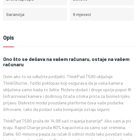
Garancija
6 mjeseci
Opis
Ono što se dešava na vašem računaru, ostaje na vašem
računaru
Osim ako to ne odlučite podijeliti. ThinkPad T590 uključuje
ThinkShutter, fizički poklopac koji osigurava da je vaša kamera
uključena samo kada to želite. Možete dodati i druge opcije poput IR
(infracrvene) kamere i dodirnog čitača otiska prsta za biometrijsku
prijavu. Diskretni modul pouzdane platforme čuva vaše podatke
šifrovane, tako da podaci vaše kompanije ostaju sigurni.
ThinkPad T590 pruža do 14,98 sati trajanja baterije*. Ako vam je pri
kraju, Rapid Charge pruža 80% kapaciteta za samo sat vremena.
Dakle, 60-minutna pauza za ručak ili odmor može lako povećati vašu