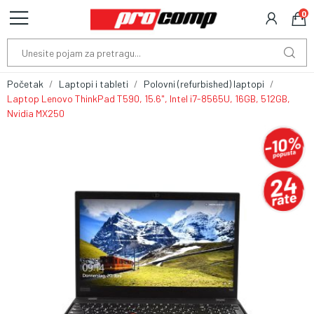
0
Početak
Laptopi i tableti
Polovni (refurbished) laptopi
Laptop Lenovo ThinkPad T590, 15.6", Intel i7-8565U, 16GB, 512GB,
Nvidia MX250