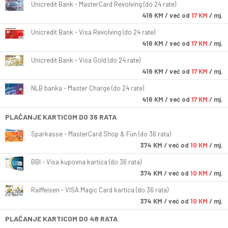
Unicredit Bank - MasterCard Revolving (do 24 rate)
416
KM
/ već od
17 KM
/ mj.
Unicredit Bank - Visa Revolving (do 24 rate)
416
KM
/ već od
17 KM
/ mj.
Unicredit Bank - Visa Gold (do 24 rate)
416
KM
/ već od
17 KM
/ mj.
NLB banka - Master Charge (do 24 rate)
416
KM
/ već od
17 KM
/ mj.
PLAĆANJE KARTICOM DO 36 RATA
Sparkasse - MasterCard Shop & Fun (do 36 rata)
374
KM
/ već od
10 KM
/ mj.
BBI - Visa kupovna kartica (do 36 rata)
374
KM
/ već od
10 KM
/ mj.
Raiffeisen - VISA Magic Card kartica (do 36 rata)
374
KM
/ već od
10 KM
/ mj.
PLAĆANJE KARTICOM DO 48 RATA