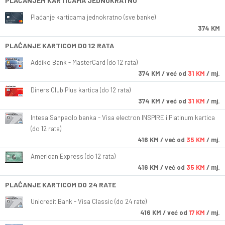
PLAĆANJEM KARTICAMA JEDNOKRATNO
Plaćanje karticama jednokratno (sve banke)
374 KM
PLAĆANJE KARTICOM DO 12 RATA
Addiko Bank - MasterCard (do 12 rata)
374
KM
/ već od
31 KM
/ mj.
Diners Club Plus kartica (do 12 rata)
374
KM
/ već od
31 KM
/ mj.
Intesa Sanpaolo banka - Visa electron INSPIRE i Platinum kartica
(do 12 rata)
416
KM
/ već od
35 KM
/ mj.
American Express (do 12 rata)
416
KM
/ već od
35 KM
/ mj.
PLAĆANJE KARTICOM DO 24 RATE
Unicredit Bank - Visa Classic (do 24 rate)
416
KM
/ već od
17 KM
/ mj.