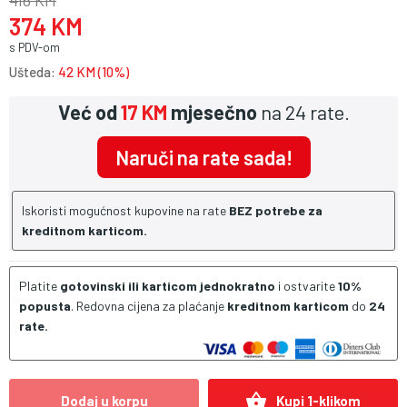
416 KM
374 KM
s PDV-om
Ušteda:
42 KM (10%)
Već od
17 KM
mjesečno
na 24 rate.
Naruči na rate sada!
Iskoristi mogućnost kupovine na rate
BEZ potrebe za
kreditnom karticom.
Platite
gotovinski ili karticom jednokratno
i ostvarite
10%
popusta
. Redovna cijena za plaćanje
kreditnom karticom
do
24
rate.
shopping_basket
Dodaj u korpu
Kupi 1-klikom