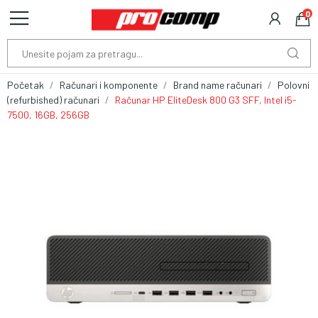
0
Početak
Računari i komponente
Brand name računari
Polovni
(refurbished) računari
Računar HP EliteDesk 800 G3 SFF, Intel i5-
7500, 16GB, 256GB