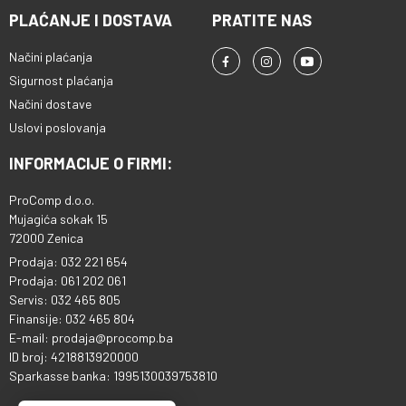
PLAĆANJE I DOSTAVA
PRATITE NAS
Načini plaćanja
Sigurnost plaćanja
Načini dostave
Uslovi poslovanja
INFORMACIJE O FIRMI:
ProComp d.o.o.
Mujagića sokak 15
72000 Zenica
Prodaja: 032 221 654
Prodaja: 061 202 061
Servis: 032 465 805
Finansije: 032 465 804
E-mail: prodaja@procomp.ba
ID broj: 4218813920000
Sparkasse banka: 1995130039753810