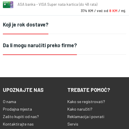
ASA banka - VISA Super naša kartica (do 48 rata)
374
KM
/ već od
8 KM
/ mj.
Koji je rok dostave?
Da li mogu naručiti preko firme?
UPOZNAJTE NAS
TREBATE POMOĆ?
O nama
Kako se registrovati?
Prodajna mjesta
Kako naručiti?
Zašto kupiti od nas?
Reklamacija i povrati
Kontaktirajte nas
Servis