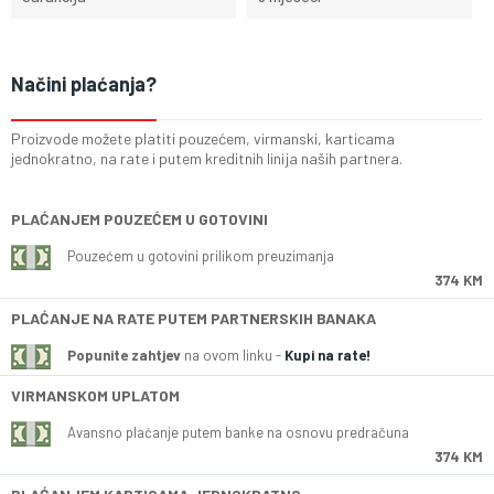
Načini plaćanja?
Proizvode možete platiti pouzećem, virmanski, karticama
jednokratno, na rate i putem kreditnih linija naših partnera.
PLAĆANJEM POUZEĆEM U GOTOVINI
Pouzećem u gotovini prilikom preuzimanja
374 KM
PLAĆANJE NA RATE PUTEM PARTNERSKIH BANAKA
Popunite zahtjev
na ovom linku -
Kupi na rate!
VIRMANSKOM UPLATOM
Avansno plaćanje putem banke na osnovu predračuna
374 KM