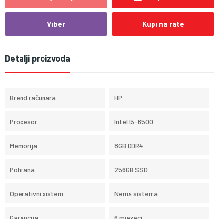
Viber
Kupi na rate
Detalji proizvoda
Brend računara
HP
Procesor
Intel I5-6500
Memorija
8GB DDR4
Pohrana
256GB SSD
Operativni sistem
Nema sistema
Garancija
6 mjeseci