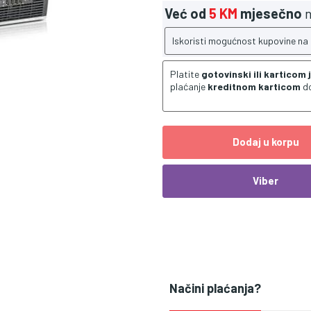
Već od
5 KM
mjesečno
n
Iskoristi mogućnost kupovine na
Platite
gotovinski ili karticom
plaćanje
kreditnom karticom
d
Dodaj u korpu
Viber
Načini plaćanja?