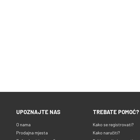
UPOZNAJTE NAS
TREBATE POMOĆ?
O nama
Kako se registrovati?
Prodajna mjesta
Kako naručiti?