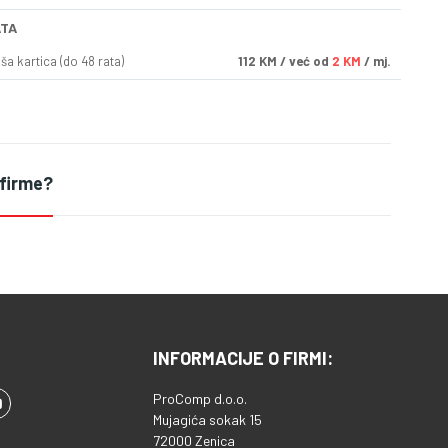
ATA
a kartica (do 48 rata)
112
KM
/ već od
2 KM
/ mj.
 firme?
INFORMACIJE O FIRMI:
ProComp d.o.o.
Mujagića sokak 15
72000 Zenica