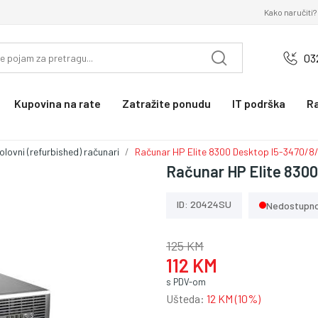
Kako naručiti?
03
Kupovina na rate
Zatražite ponudu
IT podrška
R
olovni (refurbished) računari
Računar HP Elite 8300 Desktop I5-3470/8
Računar HP Elite 830
ID: 20424SU
Nedostupn
125 KM
112 KM
s PDV-om
Ušteda:
12 KM (10%)