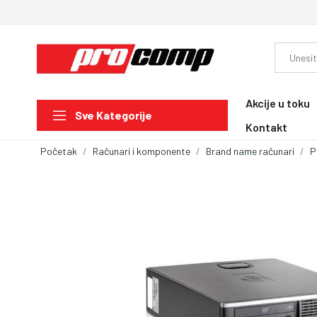
Akcije u toku
Sve Kategorije
Kontakt
Početak
Računari i komponente
Brand name računari
P