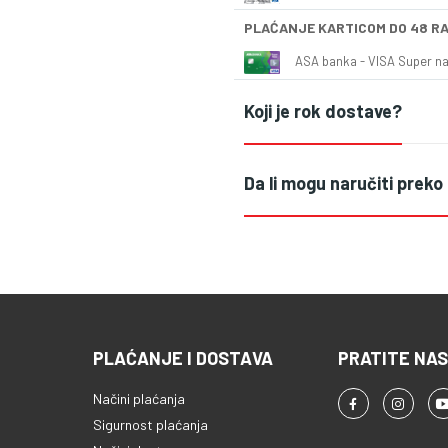
PLAĆANJE KARTICOM DO 48 R
ASA banka - VISA Super naš
Koji je rok dostave?
Da li mogu naručiti preko
PLAĆANJE I DOSTAVA
PRATITE NAS
Načini plaćanja
Sigurnost plaćanja