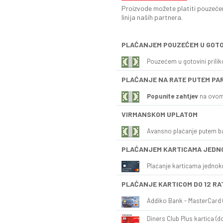
Proizvode možete platiti pouzećem
linija naših partnera.
PLAĆANJEM POUZEĆEM U GOTO
Pouzećem u gotovini prili
PLAĆANJE NA RATE PUTEM PA
Popunite zahtjev
na ovom
VIRMANSKOM UPLATOM
Avansno plaćanje putem b
PLAĆANJEM KARTICAMA JEDN
Plaćanje karticama jednok
PLAĆANJE KARTICOM DO 12 RA
Addiko Bank - MasterCard (
Diners Club Plus kartica (do