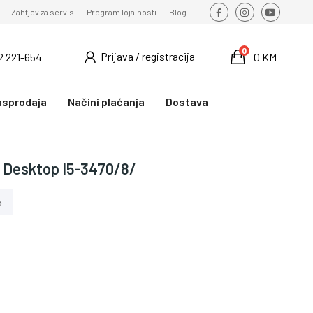
Zahtjev za servis
Program lojalnosti
Blog
0
Prijava / registracija
2 221-654
0 KM
asprodaja
Načini plaćanja
Dostava
/
0 Desktop I5-3470/8/
o