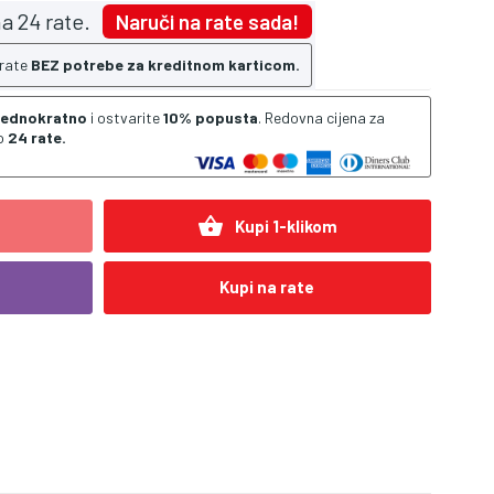
a 24 rate.
Naruči na rate sada!
 rate
BEZ potrebe za kreditnom karticom.
 jednokratno
i ostvarite
10% popusta
. Redovna cijena za
o
24 rate.
shopping_basket
Kupi 1-klikom
Kupi na rate