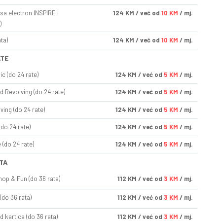
sa electron INSPIRE i
124
KM
/ već od
10 KM
/ mj.
)
ta)
124
KM
/ već od
10 KM
/ mj.
ATE
ic (do 24 rate)
124
KM
/ već od
5 KM
/ mj.
d Revolving (do 24 rate)
124
KM
/ već od
5 KM
/ mj.
ving (do 24 rate)
124
KM
/ već od
5 KM
/ mj.
(do 24 rate)
124
KM
/ već od
5 KM
/ mj.
(do 24 rate)
124
KM
/ već od
5 KM
/ mj.
TA
op & Fun (do 36 rata)
112
KM
/ već od
3 KM
/ mj.
(do 36 rata)
112
KM
/ već od
3 KM
/ mj.
d kartica (do 36 rata)
112
KM
/ već od
3 KM
/ mj.