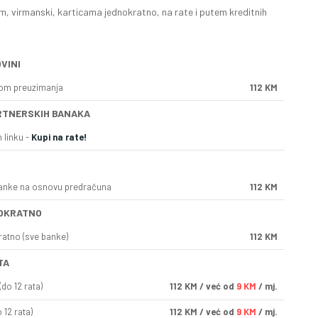
, virmanski, karticama jednokratno, na rate i putem kreditnih
VINI
kom preuzimanja
112 KM
RTNERSKIH BANAKA
 linku -
Kupi na rate!
anke na osnovu predračuna
112 KM
OKRATNO
ratno (sve banke)
112 KM
TA
do 12 rata)
112
KM
/ već od
9 KM
/ mj.
 12 rata)
112
KM
/ već od
9 KM
/ mj.