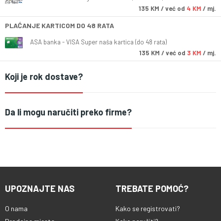
135
KM
/ već od
4 KM
/ mj.
PLAĆANJE KARTICOM DO 48 RATA
ASA banka - VISA Super naša kartica (do 48 rata)
135
KM
/ već od
3 KM
/ mj.
Koji je rok dostave?
Da li mogu naručiti preko firme?
UPOZNAJTE NAS
TREBATE POMOĆ?
O nama
Kako se registrovati?