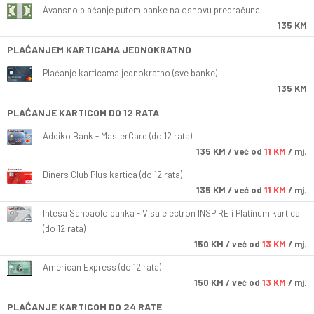
Avansno plaćanje putem banke na osnovu predračuna
135 KM
PLAĆANJEM KARTICAMA JEDNOKRATNO
Plaćanje karticama jednokratno (sve banke)
135 KM
PLAĆANJE KARTICOM DO 12 RATA
Addiko Bank - MasterCard (do 12 rata)
135
KM
/ već od
11 KM
/ mj.
Diners Club Plus kartica (do 12 rata)
135
KM
/ već od
11 KM
/ mj.
Intesa Sanpaolo banka - Visa electron INSPIRE i Platinum kartica
(do 12 rata)
150
KM
/ već od
13 KM
/ mj.
American Express (do 12 rata)
150
KM
/ već od
13 KM
/ mj.
PLAĆANJE KARTICOM DO 24 RATE