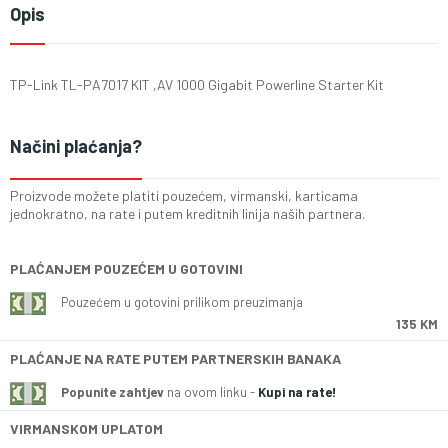
Opis
TP-Link TL-PA7017 KIT ,AV 1000 Gigabit Powerline Starter Kit
Načini plaćanja?
Proizvode možete platiti pouzećem, virmanski, karticama
jednokratno, na rate i putem kreditnih linija naših partnera.
PLAĆANJEM POUZEĆEM U GOTOVINI
Pouzećem u gotovini prilikom preuzimanja
135 KM
PLAĆANJE NA RATE PUTEM PARTNERSKIH BANAKA
Popunite zahtjev
na ovom linku -
Kupi na rate!
VIRMANSKOM UPLATOM