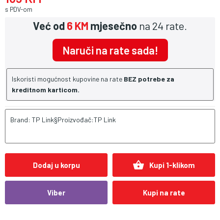
s PDV-om
Već od
6 KM
mjesečno
na 24 rate.
Naruči na rate sada!
Iskoristi mogućnost kupovine na rate
BEZ potrebe za
kreditnom karticom.
Brand: TP Link§Proizvođač:TP Link
shopping_basket
Dodaj u korpu
Kupi 1-klikom
Viber
Kupi na rate