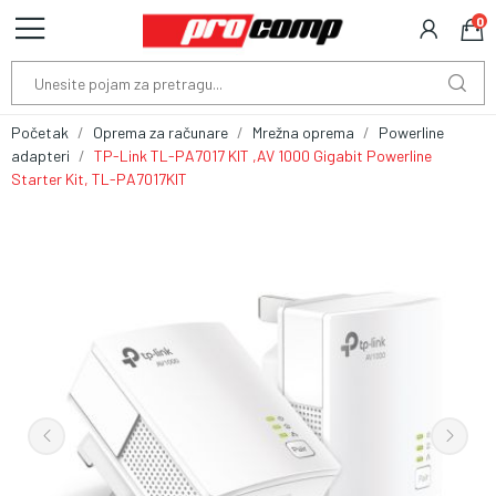
0
Početak
Oprema za računare
Mrežna oprema
Powerline
adapteri
TP-Link TL-PA7017 KIT ,AV 1000 Gigabit Powerline
Starter Kit, TL-PA7017KIT