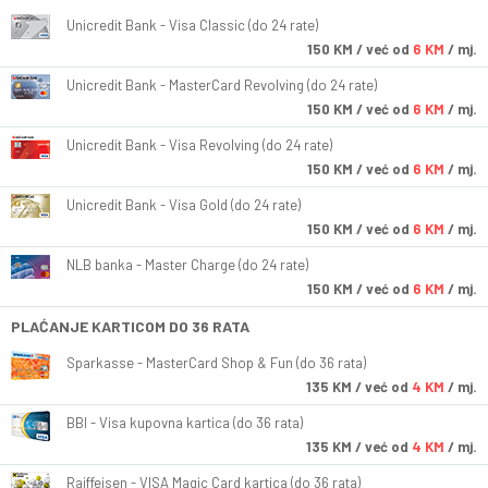
Unicredit Bank - Visa Classic (do 24 rate)
150
KM
/ već od
6 KM
/ mj.
Unicredit Bank - MasterCard Revolving (do 24 rate)
150
KM
/ već od
6 KM
/ mj.
Unicredit Bank - Visa Revolving (do 24 rate)
150
KM
/ već od
6 KM
/ mj.
Unicredit Bank - Visa Gold (do 24 rate)
150
KM
/ već od
6 KM
/ mj.
NLB banka - Master Charge (do 24 rate)
150
KM
/ već od
6 KM
/ mj.
PLAĆANJE KARTICOM DO 36 RATA
Sparkasse - MasterCard Shop & Fun (do 36 rata)
135
KM
/ već od
4 KM
/ mj.
BBI - Visa kupovna kartica (do 36 rata)
135
KM
/ već od
4 KM
/ mj.
Raiffeisen - VISA Magic Card kartica (do 36 rata)