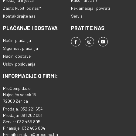
Prodajna mjesta
Kako naručiti?
Zašto kupiti od nas?
Reklamacija i povrati
Kontaktirajte nas
Servis
PLAĆANJE I DOSTAVA
PRATITE NAS
Načini plaćanja
Sigurnost plaćanja
Načini dostave
Uslovi poslovanja
INFORMACIJE O FIRMI:
ProComp d.o.o.
Mujagića sokak 15
72000 Zenica
Prodaja: 032 221 654
Prodaja: 061 202 061
Servis: 032 465 805
Finansije: 032 465 804
E-mail: prodaja@procomp.ba