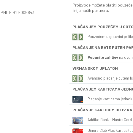
Proizvode možete platiti pouzećem
linija naših partnera.
APHITE 910-005843
PLAĆANJEM POUZEĆEM U GOTO
Pouzećem u gotovini prili
PLAĆANJE NA RATE PUTEM PA
Popunite zahtjev
na ovom
VIRMANSKOM UPLATOM
Avansno plaćanje putem b
PLAĆANJEM KARTICAMA JEDN
Plaćanje karticama jednok
PLAĆANJE KARTICOM DO 12 RA
Addiko Bank - MasterCard (
Diners Club Plus kartica (do