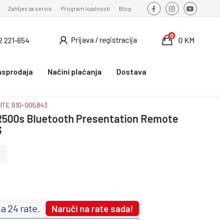
Zahtjev za servis
Program lojalnosti
Blog
0
Prijava / registracija
2 221-654
0 KM
asprodaja
Načini plaćanja
Dostava
HITE 910-005843
500s Bluetooth Presentation Remote
3
a 24 rate.
Naruči na rate sada!