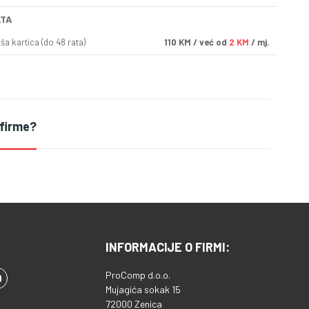
ATA
a kartica (do 48 rata)
110
KM
/ već od
2 KM
/ mj.
 firme?
INFORMACIJE O FIRMI:
ProComp d.o.o.
Mujagića sokak 15
72000 Zenica