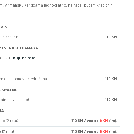
, virmanski, karticama jednokratno, na rate i putem kreditnih
VINI
kom preuzimanja
110 KM
RTNERSKIH BANAKA
 linku -
Kupi na rate!
anke na osnovu predračuna
110 KM
OKRATNO
ratno (sve banke)
110 KM
TA
do 12 rata)
110
KM
/ već od
9 KM
/ mj.
 12 rata)
110
KM
/ već od
9 KM
/ mj.