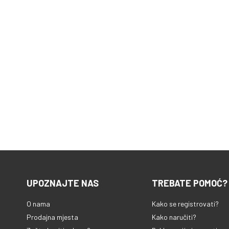
UPOZNAJTE NAS
TREBATE POMOĆ?
O nama
Kako se registrovati?
Prodajna mjesta
Kako naručiti?