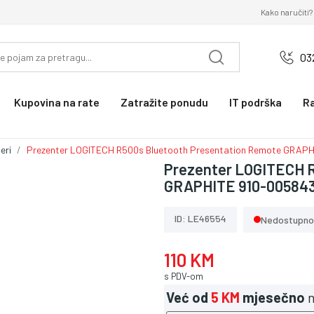
Kako naručiti?
03
Kupovina na rate
Zatražite ponudu
IT podrška
R
eri
Prezenter LOGITECH R500s Bluetooth Presentation Remote GRAP
Prezenter LOGITECH R
GRAPHITE 910-00584
ID: LE46554
Nedostupno
110 KM
s PDV-om
Već od
5 KM
mjesečno
n