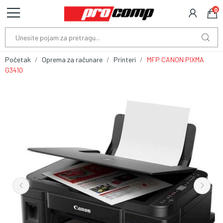
0
Početak
Oprema za računare
Printeri
MFP CANON PIXMA
G3410