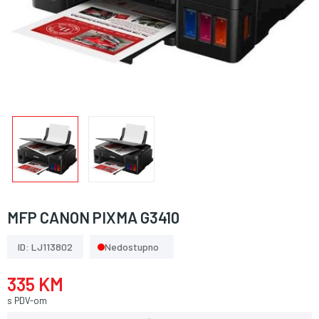
MFP CANON PIXMA G3410
ID: LJ113802
Nedostupno
335 KM
s PDV-om