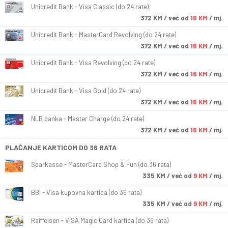
Unicredit Bank - Visa Classic (do 24 rate)
372
KM
/ već od
16 KM
/ mj.
Unicredit Bank - MasterCard Revolving (do 24 rate)
372
KM
/ već od
16 KM
/ mj.
Unicredit Bank - Visa Revolving (do 24 rate)
372
KM
/ već od
16 KM
/ mj.
Unicredit Bank - Visa Gold (do 24 rate)
372
KM
/ već od
16 KM
/ mj.
NLB banka - Master Charge (do 24 rate)
372
KM
/ već od
16 KM
/ mj.
PLAĆANJE KARTICOM DO 36 RATA
Sparkasse - MasterCard Shop & Fun (do 36 rata)
335
KM
/ već od
9 KM
/ mj.
BBI - Visa kupovna kartica (do 36 rata)
335
KM
/ već od
9 KM
/ mj.
Raiffeisen - VISA Magic Card kartica (do 36 rata)