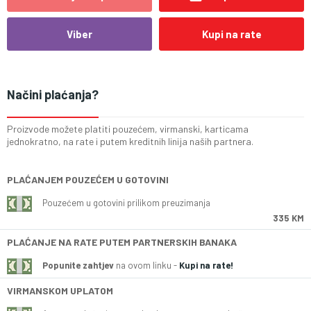
Viber
Kupi na rate
Načini plaćanja?
Proizvode možete platiti pouzećem, virmanski, karticama
jednokratno, na rate i putem kreditnih linija naših partnera.
PLAĆANJEM POUZEĆEM U GOTOVINI
Pouzećem u gotovini prilikom preuzimanja
335 KM
PLAĆANJE NA RATE PUTEM PARTNERSKIH BANAKA
Popunite zahtjev
na ovom linku -
Kupi na rate!
VIRMANSKOM UPLATOM