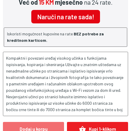
Već od
15 KM
mjesečno
na 24 rate.
Naruči na rate sada!
Iskoristi mogućnost kupovine na rate
BEZ potrebe za
kreditnom karticom.
Kompaktni i povezani uređaj visokog učinka s funkcijama
ispisivanja, kopiranja i skeniranja Uživajte u znatnim uštedama uz
nenadmašne učinke po stranicama i isplativo ispisivanje vrlo
kvalitetnih dokumenata i živopisnih fotografija te lako povezivanje
s pametnim uređajem i računalnim oblakom upotrebom ovog
pouzdanog višefunkcijskog uređaja s Wi-Fi vezom za dom ili ured.
Nevjerojatni učinci po stranici Iskusite iznimno isplativo i
produktivno ispisivanje uz visoke učinke do 6000 stranica za
bočicu crne tinte ili do 7000 stranica za komplet bočica tinte u boj
shopping_basket
Dodaj u korpu
Kupi 1-klikom