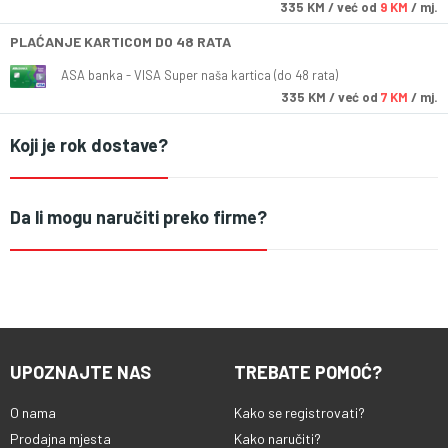
335
KM
/ već od
9 KM
/ mj.
PLAĆANJE KARTICOM DO 48 RATA
ASA banka - VISA Super naša kartica (do 48 rata)
335
KM
/ već od
7 KM
/ mj.
Koji je rok dostave?
Da li mogu naručiti preko firme?
UPOZNAJTE NAS
TREBATE POMOĆ?
O nama
Kako se registrovati?
Prodajna mjesta
Kako naručiti?