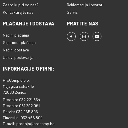
Zašto kupiti od nas?
Reklamacija i povrati
Kontaktirajte nas
Servis
PLAĆANJE I DOSTAVA
PRATITE NAS
Načini plaćanja
Sigurnost plaćanja
Načini dostave
Uslovi poslovanja
INFORMACIJE O FIRMI:
ProComp d.o.o.
Mujagića sokak 15
72000 Zenica
Prodaja: 032 221 654
Prodaja: 061 202 061
Servis: 032 465 805
Finansije: 032 465 804
E-mail: prodaja@procomp.ba