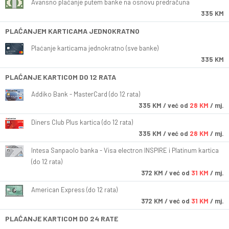
Avansno plaćanje putem banke na osnovu predračuna
335 KM
PLAĆANJEM KARTICAMA JEDNOKRATNO
Plaćanje karticama jednokratno (sve banke)
335 KM
PLAĆANJE KARTICOM DO 12 RATA
Addiko Bank - MasterCard (do 12 rata)
335
KM
/ već od
28 KM
/ mj.
Diners Club Plus kartica (do 12 rata)
335
KM
/ već od
28 KM
/ mj.
Intesa Sanpaolo banka - Visa electron INSPIRE i Platinum kartica
(do 12 rata)
372
KM
/ već od
31 KM
/ mj.
American Express (do 12 rata)
372
KM
/ već od
31 KM
/ mj.
PLAĆANJE KARTICOM DO 24 RATE