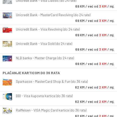
Unicredit Bank - Visa Classic (do 24 rate)
69
KM
/ već od
3 KM
/ mj.
Unicredit Bank - MasterCard Revolving (do 24 rate)
69
KM
/ već od
3 KM
/ mj.
Unicredit Bank - Visa Revolving (do 24 rate)
69
KM
/ već od
3 KM
/ mj.
Unicredit Bank - Visa Gold (do 24 rate)
69
KM
/ već od
3 KM
/ mj.
NLB banka - Master Charge (do 24 rate)
69
KM
/ već od
3 KM
/ mj.
PLAĆANJE KARTICOM DO 36 RATA
Sparkasse - MasterCard Shop & Fun (do 36 rata)
62
KM
/ već od
2 KM
/ mj.
BBI - Visa kupovna kartica (do 36 rata)
62
KM
/ već od
2 KM
/ mj.
Raiffeisen - VISA Magic Card kartica (do 36 rata)
62
KM
/ već od
2 KM
/ mj.