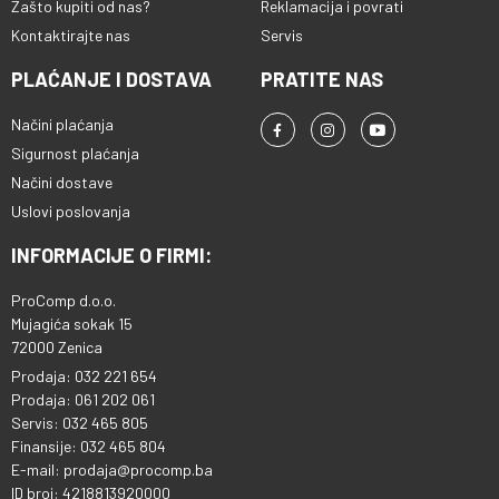
Zašto kupiti od nas?
Reklamacija i povrati
Kontaktirajte nas
Servis
PLAĆANJE I DOSTAVA
PRATITE NAS
Načini plaćanja
Sigurnost plaćanja
Načini dostave
Uslovi poslovanja
INFORMACIJE O FIRMI:
ProComp d.o.o.
Mujagića sokak 15
72000 Zenica
Prodaja: 032 221 654
Prodaja: 061 202 061
Servis: 032 465 805
Finansije: 032 465 804
E-mail: prodaja@procomp.ba
ID broj: 4218813920000