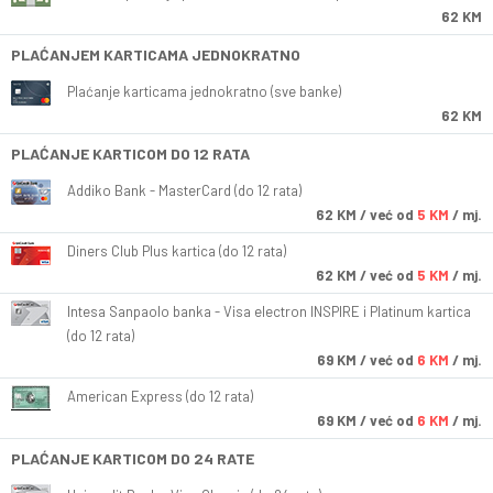
62 KM
PLAĆANJEM KARTICAMA JEDNOKRATNO
Plaćanje karticama jednokratno (sve banke)
62 KM
PLAĆANJE KARTICOM DO 12 RATA
Addiko Bank - MasterCard (do 12 rata)
62
KM
/ već od
5 KM
/ mj.
Diners Club Plus kartica (do 12 rata)
62
KM
/ već od
5 KM
/ mj.
Intesa Sanpaolo banka - Visa electron INSPIRE i Platinum kartica
(do 12 rata)
69
KM
/ već od
6 KM
/ mj.
American Express (do 12 rata)
69
KM
/ već od
6 KM
/ mj.
PLAĆANJE KARTICOM DO 24 RATE