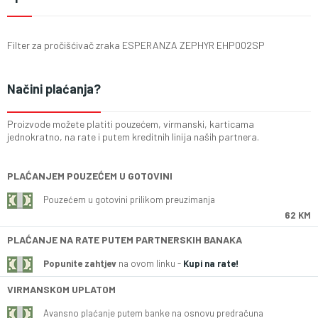
Filter za pročišćivač zraka ESPERANZA ZEPHYR EHP002SP
Načini plaćanja?
Proizvode možete platiti pouzećem, virmanski, karticama
jednokratno, na rate i putem kreditnih linija naših partnera.
PLAĆANJEM POUZEĆEM U GOTOVINI
Pouzećem u gotovini prilikom preuzimanja
62 KM
PLAĆANJE NA RATE PUTEM PARTNERSKIH BANAKA
Popunite zahtjev
na ovom linku -
Kupi na rate!
VIRMANSKOM UPLATOM
Avansno plaćanje putem banke na osnovu predračuna