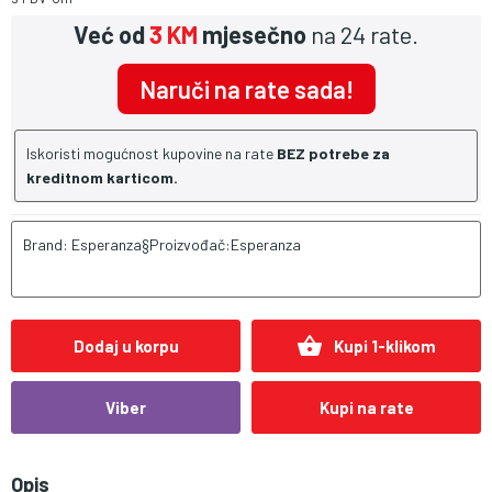
Već od
3 KM
mjesečno
na 24 rate.
Naruči na rate sada!
Iskoristi mogućnost kupovine na rate
BEZ potrebe za
kreditnom karticom.
Brand: Esperanza§Proizvođač:Esperanza
shopping_basket
Dodaj u korpu
Kupi 1-klikom
Viber
Kupi na rate
Opis