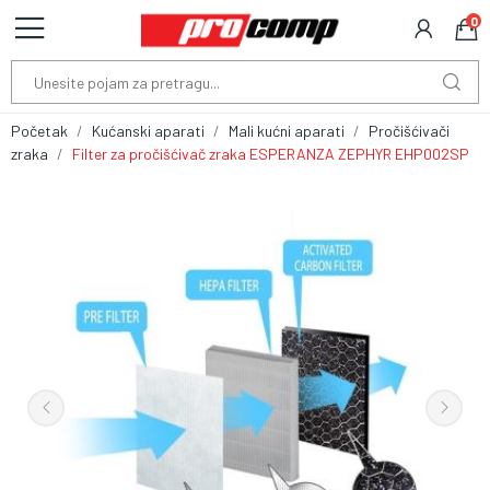
0
Početak
Kućanski aparati
Mali kućni aparati
Pročišćivači
zraka
Filter za pročišćivač zraka ESPERANZA ZEPHYR EHP002SP