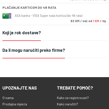
PLAĆANJE KARTICOM DO 48 RATA
ASA banka - VISA Super naša kartica (do 48 rata)
62
KM
/ već od
1 KM
/ mj.
Koji je rok dostave?
Da li mogu naručiti preko firme?
UPOZNAJTE NAS
TREBATE POMOĆ?
O nama
Kako se registrovati?
Prodajna mjesta
Kako naručiti?