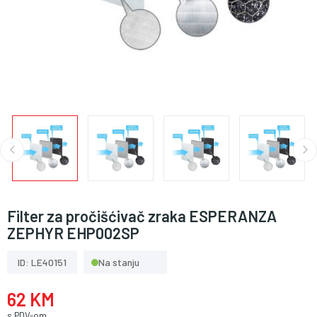
Filter za pročišćivač zraka ESPERANZA
ZEPHYR EHP002SP
ID: LE40151
Na stanju
62 KM
s PDV-om