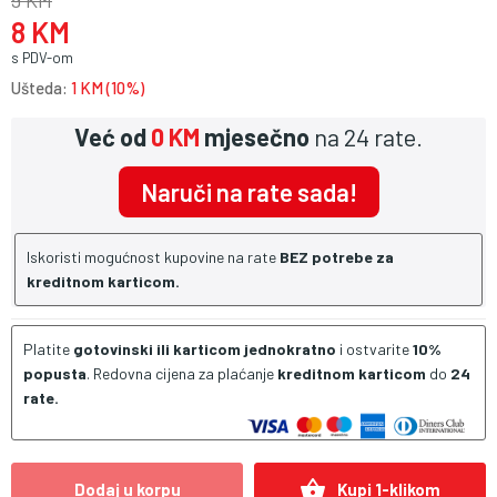
9 KM
8 KM
s PDV-om
Ušteda:
1 KM (10%)
Već od
0 KM
mjesečno
na 24 rate.
Naruči na rate sada!
Iskoristi mogućnost kupovine na rate
BEZ potrebe za
kreditnom karticom.
Platite
gotovinski ili karticom jednokratno
i ostvarite
10%
popusta
. Redovna cijena za plaćanje
kreditnom karticom
do
24
rate.
shopping_basket
Dodaj u korpu
Kupi 1-klikom