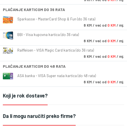
PLAĆANJE KARTICOM DO 36 RATA
Sparkasse - MasterCard Shop & Fun (do 36 rata)
8
KM
/ već od
0 KM
/ mj.
BBI - Visa kupovna kartica (do 36 rata)
8
KM
/ već od
0 KM
/ mj.
Raiffeisen - VISA Magic Card kartica (do 36 rata)
8
KM
/ već od
0 KM
/ mj.
PLAĆANJE KARTICOM DO 48 RATA
ASA banka - VISA Super naša kartica (do 48 rata)
8
KM
/ već od
0 KM
/ mj.
Koji je rok dostave?
Da li mogu naručiti preko firme?