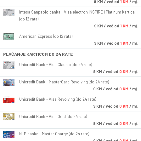
8
KM
/ već od
1 KM
/ mj.
Intesa Sanpaolo banka - Visa electron INSPIRE i Platinum kartica
(do 12 rata)
9
KM
/ već od
1 KM
/ mj.
American Express (do 12 rata)
9
KM
/ već od
1 KM
/ mj.
PLAĆANJE KARTICOM DO 24 RATE
Unicredit Bank - Visa Classic (do 24 rate)
9
KM
/ već od
0 KM
/ mj.
Unicredit Bank - MasterCard Revolving (do 24 rate)
9
KM
/ već od
0 KM
/ mj.
Unicredit Bank - Visa Revolving (do 24 rate)
9
KM
/ već od
0 KM
/ mj.
Unicredit Bank - Visa Gold (do 24 rate)
9
KM
/ već od
0 KM
/ mj.
NLB banka - Master Charge (do 24 rate)
9
KM
/ već od
0 KM
/ mj.