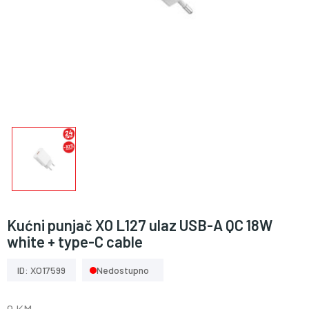
Kućni punjač XO L127 ulaz USB-A QC 18W
white + type-C cable
ID: XO17599
Nedostupno