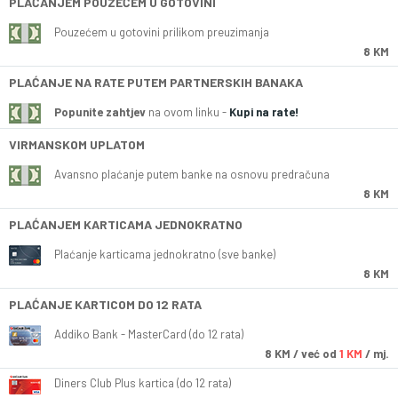
PLAĆANJEM POUZEĆEM U GOTOVINI
Pouzećem u gotovini prilikom preuzimanja
8 KM
PLAĆANJE NA RATE PUTEM PARTNERSKIH BANAKA
Popunite zahtjev
na ovom linku -
Kupi na rate!
VIRMANSKOM UPLATOM
Avansno plaćanje putem banke na osnovu predračuna
8 KM
PLAĆANJEM KARTICAMA JEDNOKRATNO
Plaćanje karticama jednokratno (sve banke)
8 KM
PLAĆANJE KARTICOM DO 12 RATA
Addiko Bank - MasterCard (do 12 rata)
8
KM
/ već od
1 KM
/ mj.
Diners Club Plus kartica (do 12 rata)