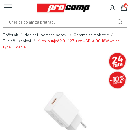
0
Početak
Mobiteli i pametni satovi
Oprema za mobitele
Punjači i kablovi
Kućni punjač XO L127 ulaz USB-A QC 18W white +
type-C cable