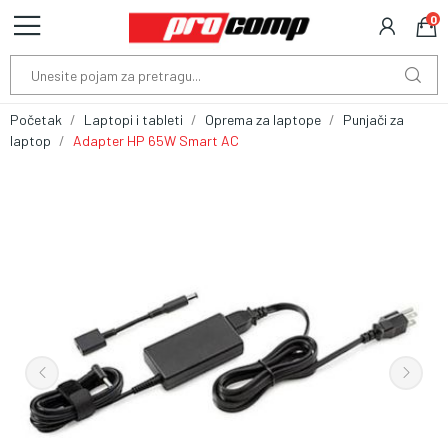
0
Početak
Laptopi i tableti
Oprema za laptope
Punjači za
laptop
Adapter HP 65W Smart AC