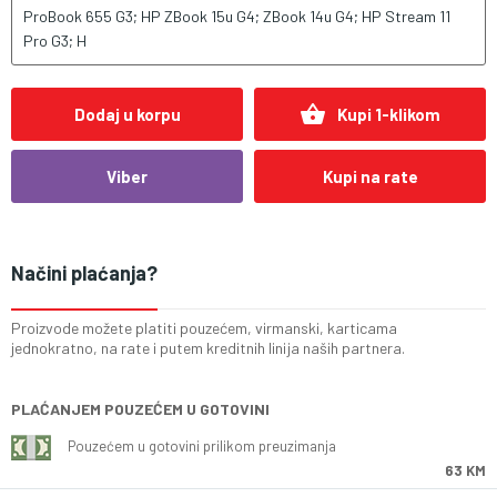
ProBook 655 G3; HP ZBook 15u G4; ZBook 14u G4; HP Stream 11
Pro G3; H
shopping_basket
Dodaj u korpu
Kupi 1-klikom
Viber
Kupi na rate
Načini plaćanja?
Proizvode možete platiti pouzećem, virmanski, karticama
jednokratno, na rate i putem kreditnih linija naših partnera.
PLAĆANJEM POUZEĆEM U GOTOVINI
Pouzećem u gotovini prilikom preuzimanja
63 KM