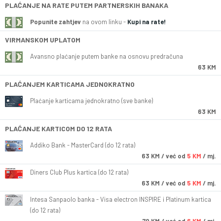
PLAĆANJE NA RATE PUTEM PARTNERSKIH BANAKA
Popunite zahtjev
na ovom linku -
Kupi na rate!
VIRMANSKOM UPLATOM
Avansno plaćanje putem banke na osnovu predračuna
63 KM
PLAĆANJEM KARTICAMA JEDNOKRATNO
Plaćanje karticama jednokratno (sve banke)
63 KM
PLAĆANJE KARTICOM DO 12 RATA
Addiko Bank - MasterCard (do 12 rata)
63
KM
/ već od
5 KM
/ mj.
Diners Club Plus kartica (do 12 rata)
63
KM
/ već od
5 KM
/ mj.
Intesa Sanpaolo banka - Visa electron INSPIRE i Platinum kartica
(do 12 rata)