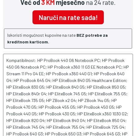
Već od
3 KM
mjesečno
na 24 rate.
Naruči na rate sada!
Iskoristi mogućnost kupovine na rate
BEZ potrebe za
kreditnom karticom.
Kompatibilnost: HP ProBook 440 G6 Notebook PC; HP ProBook
450 G6 Notebook PC; HP ProBook x360 11 G3 EE Notebook PC; HP
Stream 11 Pro G4 EE; HP ProBook x360 440 G1; HP ProBook 640
G4; HP ProBook 645 G4; HP EliteBook 840 G5 Healthcare Edition;
HP EliteBook 830 G5; HP EliteBook 840 G5; HP EliteBook 850 G5;
HP EliteBook 840r G4; HP EliteBook 745 G5; HP EliteBook 755 G5;
HP EliteBook 735 G5; HP ZBook x2 G4; HP ZBook 14u G5; HP
ProBook 470 G5; HP ProBook 455 G5; HP ProBook 450 G5; HP
ProBook 440 G5; HP ProBook 430 G5; HP EliteBook x360 1030 G2;
HP EliteBook 820 G4; HP EliteBook 840 G4; HP EliteBook 850 G4;
HP EliteBook 745 G4; HP EliteBook 755 G4; HP EliteBook 725 G4;
HP ProBook 640 G3; HP ProBook 650 G3; HP ProBook 645 G3; HP