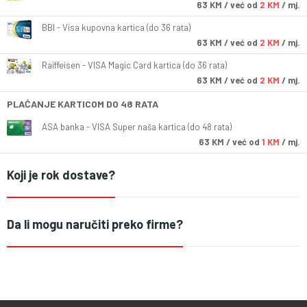
63
KM
/ već od
2 KM
/ mj.
BBI - Visa kupovna kartica (do 36 rata)
63
KM
/ već od
2 KM
/ mj.
Raiffeisen - VISA Magic Card kartica (do 36 rata)
63
KM
/ već od
2 KM
/ mj.
PLAĆANJE KARTICOM DO 48 RATA
ASA banka - VISA Super naša kartica (do 48 rata)
63
KM
/ već od
1 KM
/ mj.
Koji je rok dostave?
Da li mogu naručiti preko firme?