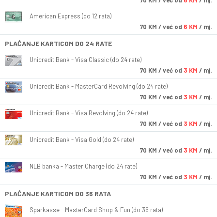
70
KM
/ već od
6 KM
/ mj.
American Express (do 12 rata)
70
KM
/ već od
6 KM
/ mj.
PLAĆANJE KARTICOM DO 24 RATE
Unicredit Bank - Visa Classic (do 24 rate)
70
KM
/ već od
3 KM
/ mj.
Unicredit Bank - MasterCard Revolving (do 24 rate)
70
KM
/ već od
3 KM
/ mj.
Unicredit Bank - Visa Revolving (do 24 rate)
70
KM
/ već od
3 KM
/ mj.
Unicredit Bank - Visa Gold (do 24 rate)
70
KM
/ već od
3 KM
/ mj.
NLB banka - Master Charge (do 24 rate)
70
KM
/ već od
3 KM
/ mj.
PLAĆANJE KARTICOM DO 36 RATA
Sparkasse - MasterCard Shop & Fun (do 36 rata)