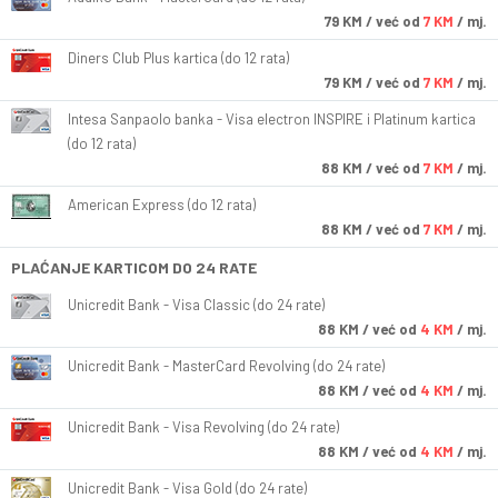
79
KM
/ već od
7 KM
/ mj.
Diners Club Plus kartica (do 12 rata)
79
KM
/ već od
7 KM
/ mj.
Intesa Sanpaolo banka - Visa electron INSPIRE i Platinum kartica
(do 12 rata)
88
KM
/ već od
7 KM
/ mj.
American Express (do 12 rata)
88
KM
/ već od
7 KM
/ mj.
PLAĆANJE KARTICOM DO 24 RATE
Unicredit Bank - Visa Classic (do 24 rate)
88
KM
/ već od
4 KM
/ mj.
Unicredit Bank - MasterCard Revolving (do 24 rate)
88
KM
/ već od
4 KM
/ mj.
Unicredit Bank - Visa Revolving (do 24 rate)
88
KM
/ već od
4 KM
/ mj.
Unicredit Bank - Visa Gold (do 24 rate)