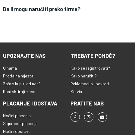
Da li mogu naručiti preko firme?
UPOZNAJTE NAS
TREBATE POMOĆ?
O nama
Kako se registrovati?
Prodajna mjesta
Kako naručiti?
Zašto kupiti od nas?
Reklamacija i povrati
Kontaktirajte nas
Servis
PLAĆANJE I DOSTAVA
PRATITE NAS
Načini plaćanja
Sigurnost plaćanja
Načini dostave