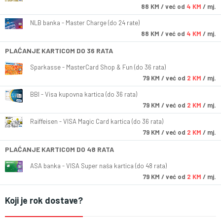
88
KM
/ već od
4 KM
/ mj.
NLB banka - Master Charge (do 24 rate)
88
KM
/ već od
4 KM
/ mj.
PLAĆANJE KARTICOM DO 36 RATA
Sparkasse - MasterCard Shop & Fun (do 36 rata)
79
KM
/ već od
2 KM
/ mj.
BBI - Visa kupovna kartica (do 36 rata)
79
KM
/ već od
2 KM
/ mj.
Raiffeisen - VISA Magic Card kartica (do 36 rata)
79
KM
/ već od
2 KM
/ mj.
PLAĆANJE KARTICOM DO 48 RATA
ASA banka - VISA Super naša kartica (do 48 rata)
79
KM
/ već od
2 KM
/ mj.
Koji je rok dostave?