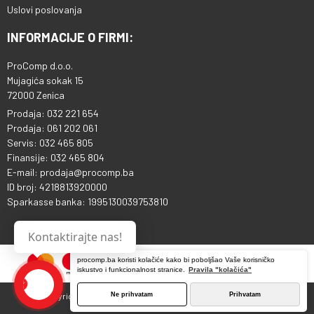
Uslovi poslovanja
INFORMACIJE O FIRMI:
ProComp d.o.o.
Mujagića sokak 15
72000 Zenica
Prodaja: 032 221 654
Prodaja: 061 202 061
Servis: 032 465 805
Finansije: 032 465 804
E-mail: prodaja@procomp.ba
ID broj: 4218813920000
Sparkasse banka: 1995130039753810
Kontaktirajte nas!
procomp.ba koristi kolačiće kako bi poboljšao Vaše korisničko
iskustvo i funkcionalnost stranice.
Pravila "kolačića"
Ne prihvatam
Prihvatam
Copyright © 2013 - 2026 ProComp d.o.o. Sva prava pridržana.