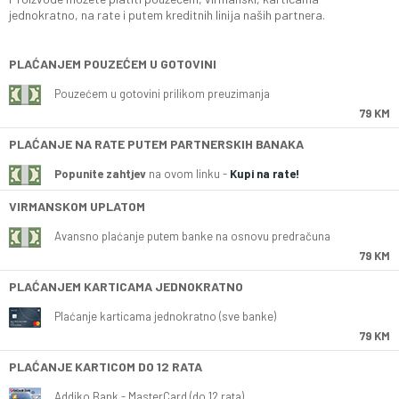
jednokratno, na rate i putem kreditnih linija naših partnera.
PLAĆANJEM POUZEĆEM U GOTOVINI
Pouzećem u gotovini prilikom preuzimanja
79 KM
PLAĆANJE NA RATE PUTEM PARTNERSKIH BANAKA
Popunite zahtjev
na ovom linku -
Kupi na rate!
VIRMANSKOM UPLATOM
Avansno plaćanje putem banke na osnovu predračuna
79 KM
PLAĆANJEM KARTICAMA JEDNOKRATNO
Plaćanje karticama jednokratno (sve banke)
79 KM
PLAĆANJE KARTICOM DO 12 RATA
Addiko Bank - MasterCard (do 12 rata)