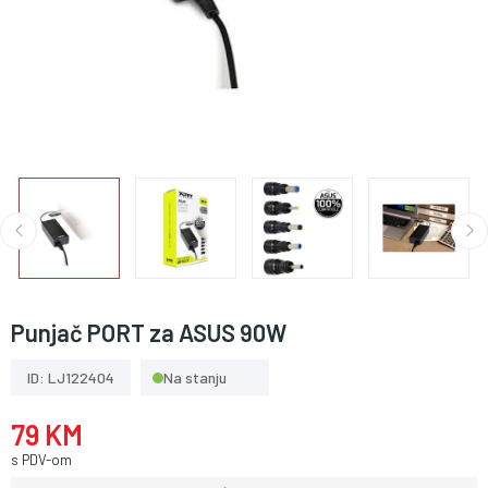
Punjač PORT za ASUS 90W
ID: LJ122404
Na stanju
79 KM
s PDV-om