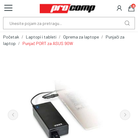
0
Početak
Laptopi i tableti
Oprema za laptope
Punjači za
laptop
Punjač PORT za ASUS 90W