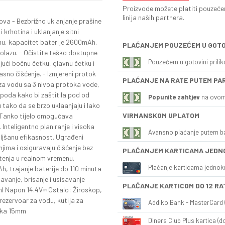
Proizvode možete platiti pouzećem
linija naših partnera.
ova - Bezbrižno uklanjanje prašine
 krhotina i uklanjanje sitni
imu, kapacitet baterije 2600mAh.
PLAĆANJEM POUZEĆEM U GOTO
olazu. - Očistite teško dostupne
Pouzećem u gotovini prili
jući bočnu četku, glavnu četku i
asno čišćenje. - Izmjereni protok
PLAĆANJE NA RATE PUTEM PA
za vodu sa 3 nivoa protoka vode,
 poda kako bi zaštitila pod od
Popunite zahtjev
na ovom
u tako da se brzo uklaanjaju i lako
VIRMANSKOM UPLATOM
 Tanko tijelo omogućava
Inteligentno planiranje i visoka
Avansno plaćanje putem b
boljšanu efikasnost. Ugrađeni
njima i osiguravaju čišćenje bez
PLAĆANJEM KARTICAMA JEDN
tenja u realnom vremenu.
Plaćanje karticama jednok
, trajanje baterije do 110 minuta
avanje, brisanje i usisavanje
PLAĆANJE KARTICOM DO 12 RA
l Napon 14.4V⎓ Ostalo: Žiroskop,
 rezervoar za vodu, kutija za
Addiko Bank - MasterCard (
reka 15mm
Diners Club Plus kartica (do