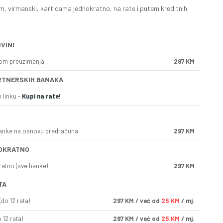
, virmanski, karticama jednokratno, na rate i putem kreditnih
VINI
kom preuzimanja
297 KM
RTNERSKIH BANAKA
 linku -
Kupi na rate!
anke na osnovu predračuna
297 KM
OKRATNO
ratno (sve banke)
297 KM
TA
do 12 rata)
297
KM
/ već od
25 KM
/ mj.
 12 rata)
297
KM
/ već od
25 KM
/ mj.