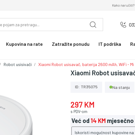
Kako naručiti?
03
Kupovina na rate
Zatražite ponudu
IT podrška
R
Robot usisivači
Xiaomi Robot usisavač, baterija 2600 mAh, WiFi - Mi
Xiaomi Robot usisavač,
ID: TR35075
Na stanju
297 KM
s PDV-om
Već od
14 KM
mjesečno
Iskoristi mogućnost kupovine na