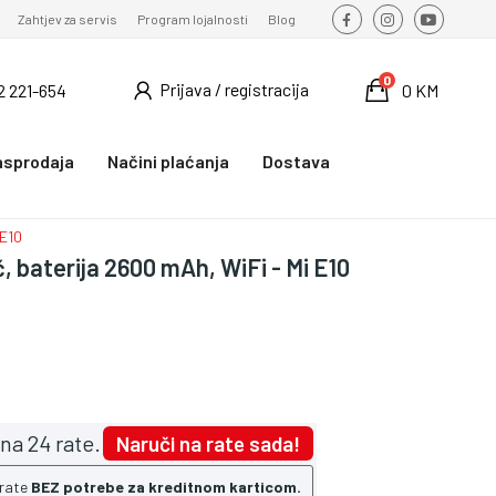
Zahtjev za servis
Program lojalnosti
Blog
0
Prijava / registracija
2 221-654
0 KM
asprodaja
Načini plaćanja
Dostava
 E10
 baterija 2600 mAh, WiFi - Mi E10
na 24 rate.
Naruči na rate sada!
 rate
BEZ potrebe za kreditnom karticom.