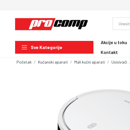
Akcije u toku
Sve Kategorije
Kontakt
Početak
Kućanski aparati
Mali kućni aparati
Usisivači