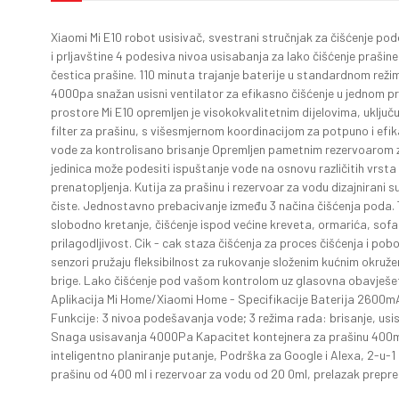
Xiaomi Mi E10 robot usisivač, svestrani stručnjak za čišćenje pod
i prljavštine 4 podesiva nivoa usisabanja za lako čišćenje prašine i
čestica prašine. 110 minuta trajanje baterije u standardnom rež
4000pa snažan usisni ventilator za efikasno čišćenje u jednom pr
prostore Mi E10 opremljen je visokokvalitetnim dijelovima, uključu
filter za prašinu, s višesmjernom koordinacijom za potpuno i efik
vode za kontrolisano brisanje Opremljen pametnim rezervoarom 
jedinica može podesiti ispuštanje vode na osnovu različitih vrsta
prenatopljenja. Kutija za prašinu i rezervoar za vodu dizajnirani s
čiste. Jednostavno prebacivanje između 3 načina čišćenja poda.
slobodno kretanje, čišćenje ispod većine kreveta, ormarića, sofa. 
prilagodljivost. Cik - cak staza čišćenja za proces čišćenja i po
senzori pružaju fleksibilnost za rukovanje složenim kućnim okruže
brige. Lako čišćenje pod vašom kontrolom uz glasovna obavješe
Aplikacija Mi Home/Xiaomi Home - Specifikacije Baterija 2600mAh
Funkcije: 3 nivoa podešavanja vode; 3 režima rada: brisanje, usis
Snaga usisavanja 4000Pa Kapacitet kontejnera za prašinu 400m
inteligentno planiranje putanje, Podrška za Google i Alexa, 2-u-1
prašinu od 400 ml i rezervoar za vodu od 20 0ml, prelazak prep