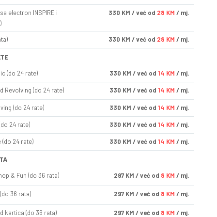
sa electron INSPIRE i
330
KM
/ već od
28 KM
/ mj.
)
ta)
330
KM
/ već od
28 KM
/ mj.
ATE
ic (do 24 rate)
330
KM
/ već od
14 KM
/ mj.
d Revolving (do 24 rate)
330
KM
/ već od
14 KM
/ mj.
ving (do 24 rate)
330
KM
/ već od
14 KM
/ mj.
(do 24 rate)
330
KM
/ već od
14 KM
/ mj.
(do 24 rate)
330
KM
/ već od
14 KM
/ mj.
TA
op & Fun (do 36 rata)
297
KM
/ već od
8 KM
/ mj.
(do 36 rata)
297
KM
/ već od
8 KM
/ mj.
d kartica (do 36 rata)
297
KM
/ već od
8 KM
/ mj.