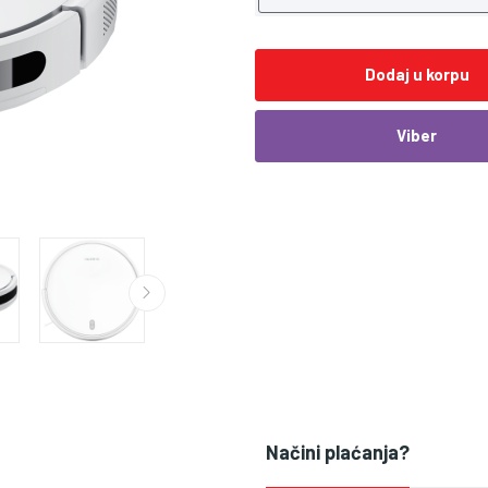
Dodaj u korpu
Viber
Načini plaćanja?