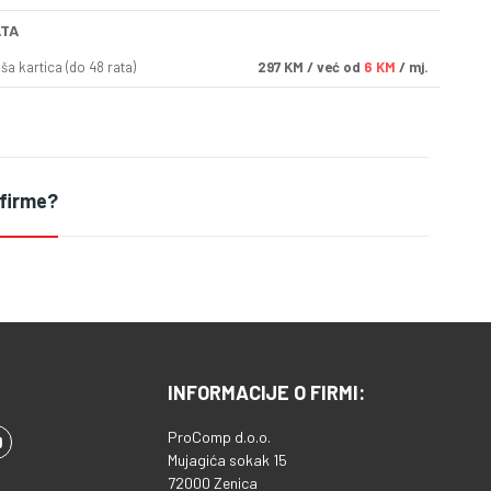
ATA
a kartica (do 48 rata)
297
KM
/ već od
6 KM
/ mj.
 firme?
INFORMACIJE O FIRMI:
ProComp d.o.o.
Mujagića sokak 15
72000 Zenica