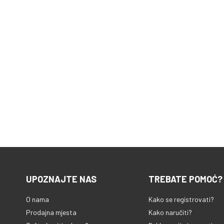
UPOZNAJTE NAS
TREBATE POMOĆ?
O nama
Kako se registrovati?
Prodajna mjesta
Kako naručiti?