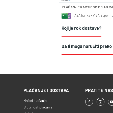
PLAĆANJE KARTICOM DO 48 R
ASA banka - VISA Super naš
Koji je rok dostave?
Da li mogu naručiti preko
PLAĆANJE I DOSTAVA
PRATITE NAS
Načini plaćanja
Sigurnost plaćanja