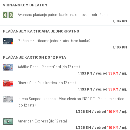
VIRMANSKOM UPLATOM
Avansno plaćanje putem banke na osnovu predračuna
1,193 KM
PLAĆANJEM KARTICAMA JEDNOKRATNO
Plaćanje karticama jednokratno (sve banke)
1,193 KM
PLAĆANJE KARTICOM DO 12 RATA
Addiko Bank - MasterCard (do 12 rata)
1,193
KM
/ već od
99 KM
/ mj.
Diners Club Plus kartica (do 12 rata)
1,193
KM
/ već od
99 KM
/ mj.
Intesa Sanpaolo banka - Visa electron INSPIRE i Platinum kartica
(do 12 rata)
1,326
KM
/ već od
110 KM
/ mj.
American Express (do 12 rata)
1,326
KM
/ već od
110 KM
/ mj.