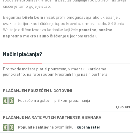
čišćenje tamo gdje je stao.
Elegantna
bijela boja
i nizak profil omogućavaju lako uklapanje u
svaki enterijer, kao i čišćenje ispod kreveta, ormara i sofe. S8 Sonic
White je odličan izbor za korisnike koji žele
pametno, snažno i
napredno mokro i suho čišćenje
u jednom uređaju.
Načini plaćanja?
Proizvode možete platiti pouzećem, virmanski, karticama
jednokratno, na rate i putem kreditnih linija naših partnera.
PLAĆANJEM POUZEĆEM U GOTOVINI
Pouzećem u gotovini prilikom preuzimanja
1,193 KM
PLAĆANJE NA RATE PUTEM PARTNERSKIH BANAKA
Popunite zahtjev
na ovom linku -
Kupi na rate!