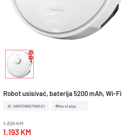
Robot usisivač, baterija 5200 mAh, Wi-Fi
ID: D6970995786521
Na stanju
1.326 KM
1.193 KM