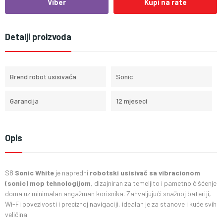
Viber
Kupi na rate
Detalji proizvoda
Brend robot usisivača
Sonic
Garancija
12 mjeseci
Opis
S8
Sonic White
je napredni
robotski usisivač sa vibracionom
(sonic) mop tehnologijom
, dizajniran za temeljito i pametno čišćenje
doma uz minimalan angažman korisnika. Zahvaljujući snažnoj bateriji,
Wi-Fi povezivosti i preciznoj navigaciji, idealan je za stanove i kuće svih
veličina.