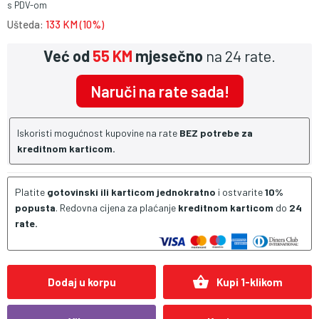
s PDV-om
Ušteda:
133 KM (10%)
Već od
55 KM
mjesečno
na 24 rate.
Naruči na rate sada!
Iskoristi mogućnost kupovine na rate
BEZ potrebe za
kreditnom karticom.
Platite
gotovinski ili karticom jednokratno
i ostvarite
10%
popusta
. Redovna cijena za plaćanje
kreditnom karticom
do
24
rate.
shopping_basket
Dodaj u korpu
Kupi 1-klikom