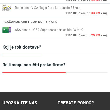
Raiffeisen - VISA Magic Card kartica (do 36 rata)
1,193
KM
/ već od
33 KM
/ mj.
PLAĆANJE KARTICOM DO 48 RATA
ASA banka - VISA Super naša kartica (do 48 rata)
1,193
KM
/ već od
25 KM
/ mj.
Koji je rok dostave?
Da li mogu naručiti preko firme?
UPOZNAJTE NAS
TREBATE POMOĆ?