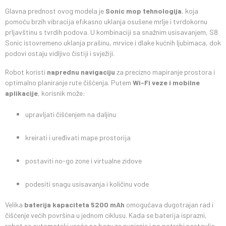
Glavna prednost ovog modela je
Sonic mop tehnologija
, koja
pomoću brzih vibracija efikasno uklanja osušene mrlje i tvrdokornu
prljavštinu s tvrdih podova. U kombinaciji sa snažnim usisavanjem, S8
Sonic istovremeno uklanja prašinu, mrvice i dlake kućnih ljubimaca, dok
podovi ostaju vidljivo čistiji i svježiji.
Robot koristi
naprednu navigaciju
za precizno mapiranje prostora i
optimalno planiranje rute čišćenja. Putem
Wi-Fi veze i mobilne
aplikacije
, korisnik može:
upravljati čišćenjem na daljinu
kreirati i uređivati mape prostorija
postaviti no-go zone i virtualne zidove
podesiti snagu usisavanja i količinu vode
Velika
baterija kapaciteta 5200 mAh
omogućava dugotrajan rad i
čišćenje većih površina u jednom ciklusu. Kada se baterija isprazni,
robot se automatski vraća na bazu za punjenje i po potrebi nastavlja