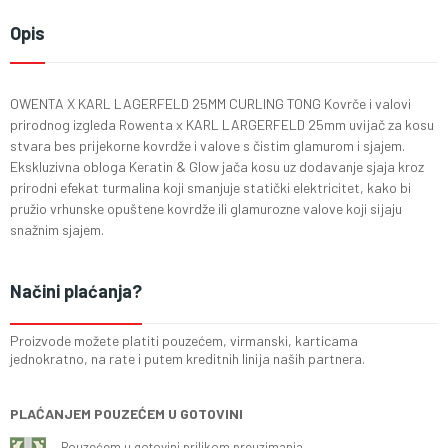
Opis
OWENTA X KARL LAGERFELD 25MM CURLING TONG Kovrče i valovi
prirodnog izgleda Rowenta x KARL LARGERFELD 25mm uvijač za kosu
stvara bes prijekorne kovrdže i valove s čistim glamurom i sjajem.
Ekskluzivna obloga Keratin & Glow jača kosu uz dodavanje sjaja kroz
prirodni efekat turmalina koji smanjuje statički elektricitet, kako bi
pružio vrhunske opuštene kovrdže ili glamurozne valove koji sijaju
snažnim sjajem.
Načini plaćanja?
Proizvode možete platiti pouzećem, virmanski, karticama
jednokratno, na rate i putem kreditnih linija naših partnera.
PLAĆANJEM POUZEĆEM U GOTOVINI
Pouzećem u gotovini prilikom preuzimanja