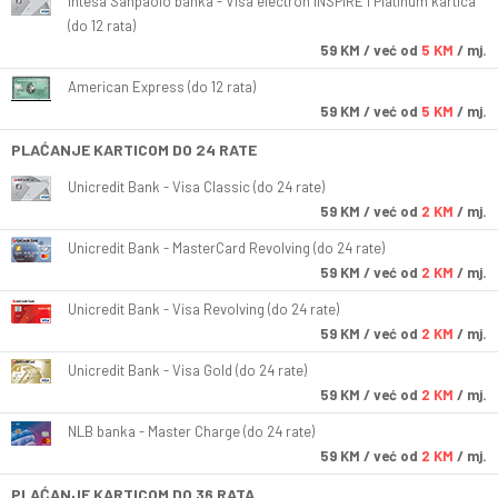
Intesa Sanpaolo banka - Visa electron INSPIRE i Platinum kartica
(do 12 rata)
59
KM
/ već od
5 KM
/ mj.
American Express (do 12 rata)
59
KM
/ već od
5 KM
/ mj.
PLAĆANJE KARTICOM DO 24 RATE
Unicredit Bank - Visa Classic (do 24 rate)
59
KM
/ već od
2 KM
/ mj.
Unicredit Bank - MasterCard Revolving (do 24 rate)
59
KM
/ već od
2 KM
/ mj.
Unicredit Bank - Visa Revolving (do 24 rate)
59
KM
/ već od
2 KM
/ mj.
Unicredit Bank - Visa Gold (do 24 rate)
59
KM
/ već od
2 KM
/ mj.
NLB banka - Master Charge (do 24 rate)
59
KM
/ već od
2 KM
/ mj.
PLAĆANJE KARTICOM DO 36 RATA