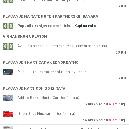
53 KM
PLAĆANJE NA RATE PUTEM PARTNERSKIH BANAKA
Popunite zahtjev
na ovom linku -
Kupi na rate!
VIRMANSKOM UPLATOM
Avansno plaćanje putem banke na osnovu predračuna
53 KM
PLAĆANJEM KARTICAMA JEDNOKRATNO
Plaćanje karticama jednokratno (sve banke)
53 KM
PLAĆANJE KARTICOM DO 12 RATA
Addiko Bank - MasterCard (do 12 rata)
53
KM
/ već od
4 KM
/ mj.
Diners Club Plus kartica (do 12 rata)
53
KM
/ već od
4 KM
/ mj.