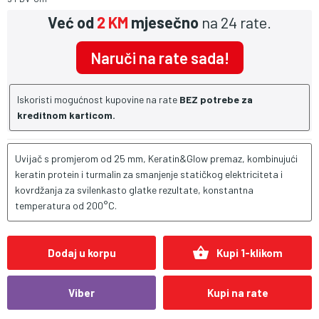
Već od
2 KM
mjesečno
na 24 rate.
Naruči na rate sada!
Iskoristi mogućnost kupovine na rate
BEZ potrebe za
kreditnom karticom.
Uvijač s promjerom od 25 mm, Keratin&Glow premaz, kombinujući
keratin protein i turmalin za smanjenje statičkog elektriciteta i
kovrdžanja za svilenkasto glatke rezultate, konstantna
temperatura od 200°C.
shopping_basket
Dodaj u korpu
Kupi 1-klikom
Viber
Kupi na rate