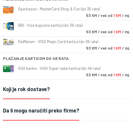
Sparkasse - MasterCard Shop & Fun (do 36 rata)
53
KM
/ već od
1 KM
/ mj.
BBI - Visa kupovna kartica (do 36 rata)
53
KM
/ već od
1 KM
/ mj.
Raiffeisen - VISA Magic Card kartica (do 36 rata)
53
KM
/ već od
1 KM
/ mj.
PLAĆANJE KARTICOM DO 48 RATA
ASA banka - VISA Super naša kartica (do 48 rata)
53
KM
/ već od
1 KM
/ mj.
Koji je rok dostave?
Da li mogu naručiti preko firme?