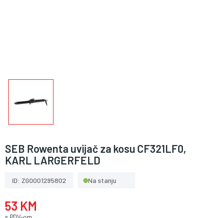
SEB Rowenta uvijač za kosu CF321LF0,
KARL LARGERFELD
ID: ZG0001295802
Na stanju
53 KM
s PDV-om