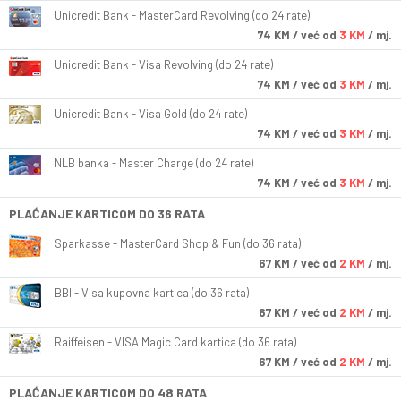
Unicredit Bank - MasterCard Revolving (do 24 rate)
74
KM
/ već od
3 KM
/ mj.
Unicredit Bank - Visa Revolving (do 24 rate)
74
KM
/ već od
3 KM
/ mj.
Unicredit Bank - Visa Gold (do 24 rate)
74
KM
/ već od
3 KM
/ mj.
NLB banka - Master Charge (do 24 rate)
74
KM
/ već od
3 KM
/ mj.
PLAĆANJE KARTICOM DO 36 RATA
Sparkasse - MasterCard Shop & Fun (do 36 rata)
67
KM
/ već od
2 KM
/ mj.
BBI - Visa kupovna kartica (do 36 rata)
67
KM
/ već od
2 KM
/ mj.
Raiffeisen - VISA Magic Card kartica (do 36 rata)
67
KM
/ već od
2 KM
/ mj.
PLAĆANJE KARTICOM DO 48 RATA