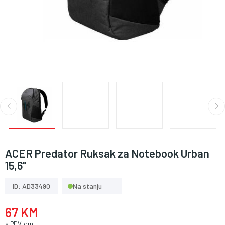
ACER Predator Ruksak za Notebook Urban
15,6"
ID: AD33490
Na stanju
67 KM
s PDV-om