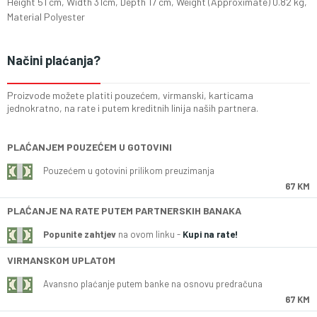
Height 51 cm, Width 31cm, Depth 17 cm, Weight (Approximate) 0.82 kg,
Material Polyester
Načini plaćanja?
Proizvode možete platiti pouzećem, virmanski, karticama
jednokratno, na rate i putem kreditnih linija naših partnera.
PLAĆANJEM POUZEĆEM U GOTOVINI
Pouzećem u gotovini prilikom preuzimanja
67 KM
PLAĆANJE NA RATE PUTEM PARTNERSKIH BANAKA
Popunite zahtjev
na ovom linku -
Kupi na rate!
VIRMANSKOM UPLATOM
Avansno plaćanje putem banke na osnovu predračuna
67 KM