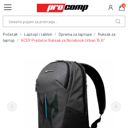
0
Početak
Laptopi i tableti
Oprema za laptope
Ruksak za
laptop
ACER Predator Ruksak za Notebook Urban 15,6"