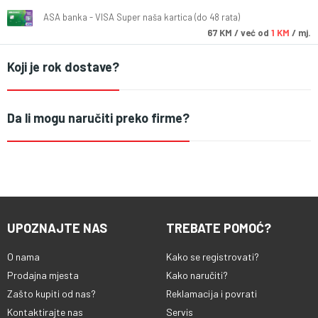
ASA banka - VISA Super naša kartica (do 48 rata)
67
KM
/ već od
1 KM
/ mj.
Koji je rok dostave?
Da li mogu naručiti preko firme?
UPOZNAJTE NAS
TREBATE POMOĆ?
O nama
Kako se registrovati?
Prodajna mjesta
Kako naručiti?
Zašto kupiti od nas?
Reklamacija i povrati
Kontaktirajte nas
Servis