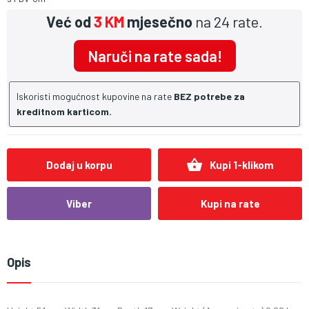
Već od
3 KM
mjesečno
na 24 rate.
Naruči na rate sada!
Iskoristi mogućnost kupovine na rate
BEZ potrebe za
kreditnom karticom.
shopping_basket
Dodaj u korpu
Kupi 1-klikom
Viber
Kupi na rate
Opis