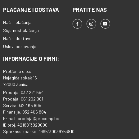
PLAĆANJE I DOSTAVA
PRATITE NAS
Načini plaćanja
Sigurnost plaćanja
Načini dostave
Uslovi poslovanja
INFORMACIJE O FIRMI:
ProComp d.o.o.
Mujagića sokak 15
72000 Zenica
Prodaja: 032 221 654
Prodaja: 061 202 061
Servis: 032 465 805
Finansije: 032 465 804
E-mail: prodaja@procomp.ba
ID broj: 4218813920000
Sparkasse banka: 1995130039753810