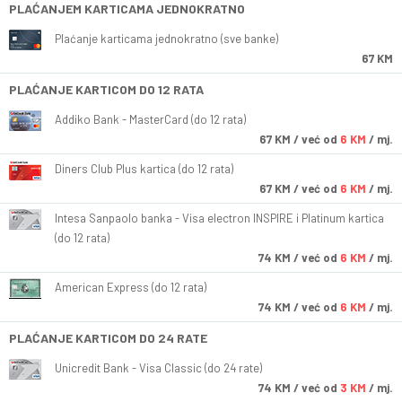
PLAĆANJEM KARTICAMA JEDNOKRATNO
Plaćanje karticama jednokratno (sve banke)
67 KM
PLAĆANJE KARTICOM DO 12 RATA
Addiko Bank - MasterCard (do 12 rata)
67
KM
/ već od
6 KM
/ mj.
Diners Club Plus kartica (do 12 rata)
67
KM
/ već od
6 KM
/ mj.
Intesa Sanpaolo banka - Visa electron INSPIRE i Platinum kartica
(do 12 rata)
74
KM
/ već od
6 KM
/ mj.
American Express (do 12 rata)
74
KM
/ već od
6 KM
/ mj.
PLAĆANJE KARTICOM DO 24 RATE
Unicredit Bank - Visa Classic (do 24 rate)
74
KM
/ već od
3 KM
/ mj.