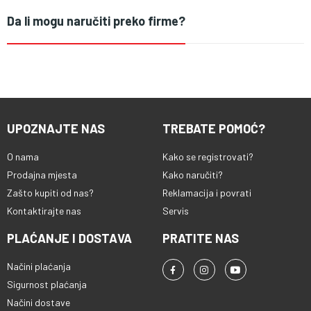
Da li mogu naručiti preko firme?
UPOZNAJTE NAS
TREBATE POMOĆ?
O nama
Kako se registrovati?
Prodajna mjesta
Kako naručiti?
Zašto kupiti od nas?
Reklamacija i povrati
Kontaktirajte nas
Servis
PLAĆANJE I DOSTAVA
PRATITE NAS
Načini plaćanja
Sigurnost plaćanja
Načini dostave