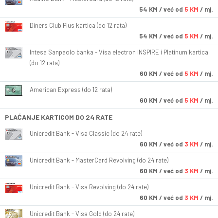
54
KM
/ već od
5 KM
/ mj.
Diners Club Plus kartica (do 12 rata)
54
KM
/ već od
5 KM
/ mj.
Intesa Sanpaolo banka - Visa electron INSPIRE i Platinum kartica
(do 12 rata)
60
KM
/ već od
5 KM
/ mj.
American Express (do 12 rata)
60
KM
/ već od
5 KM
/ mj.
PLAĆANJE KARTICOM DO 24 RATE
Unicredit Bank - Visa Classic (do 24 rate)
60
KM
/ već od
3 KM
/ mj.
Unicredit Bank - MasterCard Revolving (do 24 rate)
60
KM
/ već od
3 KM
/ mj.
Unicredit Bank - Visa Revolving (do 24 rate)
60
KM
/ već od
3 KM
/ mj.
Unicredit Bank - Visa Gold (do 24 rate)