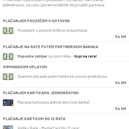
jednokratno, na rate i putem kreditnih linija naših partnera.
PLAĆANJEM POUZEĆEM U GOTOVINI
Pouzećem u gotovini prilikom preuzimanja
54 KM
PLAĆANJE NA RATE PUTEM PARTNERSKIH BANAKA
Popunite zahtjev
na ovom linku -
Kupi na rate!
VIRMANSKOM UPLATOM
Avansno plaćanje putem banke na osnovu predračuna
54 KM
PLAĆANJEM KARTICAMA JEDNOKRATNO
Plaćanje karticama jednokratno (sve banke)
54 KM
PLAĆANJE KARTICOM DO 12 RATA
Addiko Bank - MasterCard (do 12 rata)