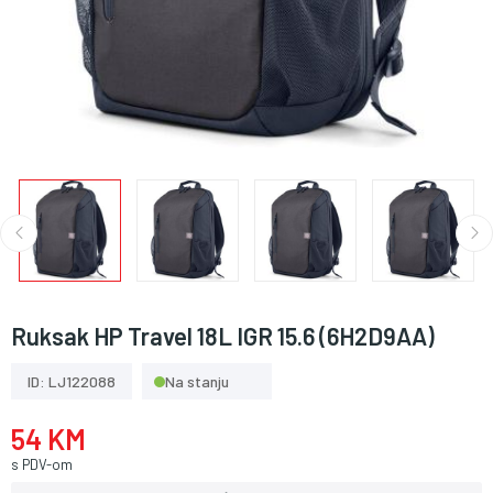
Ruksak HP Travel 18L IGR 15.6 (6H2D9AA)
ID: LJ122088
Na stanju
54 KM
s PDV-om