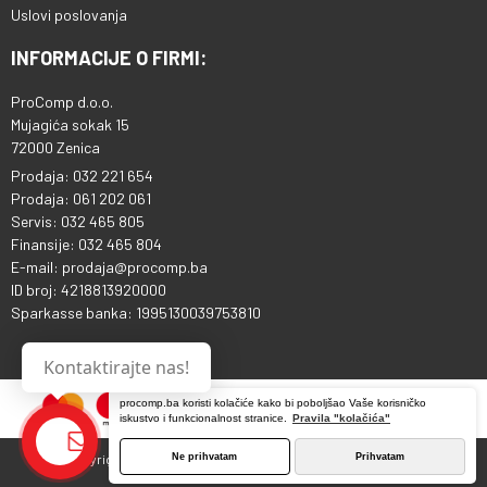
Uslovi poslovanja
INFORMACIJE O FIRMI:
ProComp d.o.o.
Mujagića sokak 15
72000 Zenica
Prodaja: 032 221 654
Prodaja: 061 202 061
Servis: 032 465 805
Finansije: 032 465 804
E-mail: prodaja@procomp.ba
ID broj: 4218813920000
Sparkasse banka: 1995130039753810
Kontaktirajte nas!
procomp.ba koristi kolačiće kako bi poboljšao Vaše korisničko
iskustvo i funkcionalnost stranice.
Pravila "kolačića"
Ne prihvatam
Prihvatam
Copyright © 2013 - 2026 ProComp d.o.o. Sva prava pridržana.