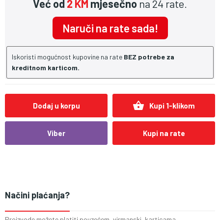
Već od
2 KM
mjesečno
na 24 rate.
Naruči na rate sada!
Iskoristi mogućnost kupovine na rate
BEZ potrebe za
kreditnom karticom.
shopping_basket
Dodaj u korpu
Kupi 1-klikom
Viber
Kupi na rate
Načini plaćanja?
Proizvode možete platiti pouzećem, virmanski, karticama