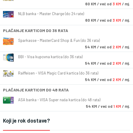
60
KM
/ već od
3 KM
/ mj.
NLB banka - Master Charge (do 24 rate)
60
KM
/ već od
3 KM
/ mj.
PLAĆANJE KARTICOM DO 36 RATA
Sparkasse - MasterCard Shop & Fun (do 36 rata)
54
KM
/ već od
2 KM
/ mj.
BBI - Visa kupovna kartica (do 36 rata)
54
KM
/ već od
2 KM
/ mj.
Raiffeisen - VISA Magic Card kartica (do 36 rata)
54
KM
/ već od
2 KM
/ mj.
PLAĆANJE KARTICOM DO 48 RATA
ASA banka - VISA Super naša kartica (do 48 rata)
54
KM
/ već od
1 KM
/ mj.
Koji je rok dostave?