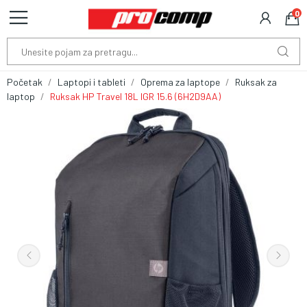
0
Početak
Laptopi i tableti
Oprema za laptope
Ruksak za
laptop
Ruksak HP Travel 18L IGR 15.6 (6H2D9AA)