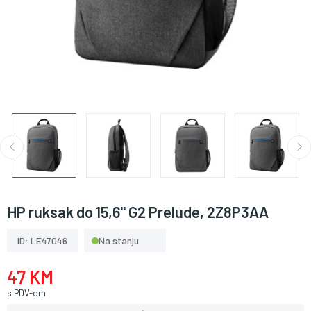
HP ruksak do 15,6'' G2 Prelude, 2Z8P3AA
ID: LE47046
Na stanju
47 KM
s PDV-om