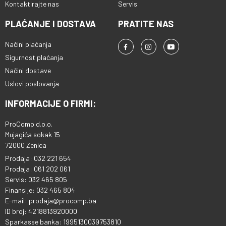
Kontaktirajte nas
Servis
PLAĆANJE I DOSTAVA
PRATITE NAS
Načini plaćanja
Sigurnost plaćanja
Načini dostave
Uslovi poslovanja
INFORMACIJE O FIRMI:
ProComp d.o.o.
Mujagića sokak 15
72000 Zenica
Prodaja: 032 221 654
Prodaja: 061 202 061
Servis: 032 465 805
Finansije: 032 465 804
E-mail: prodaja@procomp.ba
ID broj: 4218813920000
Sparkasse banka: 1995130039753810