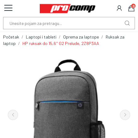
0
Početak
Laptopi i tableti
Oprema za laptope
Ruksak za
laptop
HP ruksak do 15,6'' G2 Prelude, 2Z8P3AA