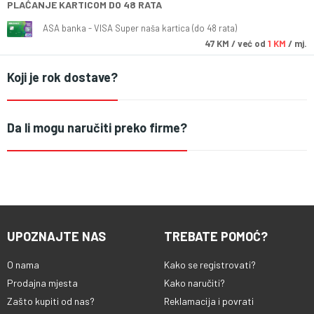
PLAĆANJE KARTICOM DO 48 RATA
ASA banka - VISA Super naša kartica (do 48 rata)
47
KM
/ već od
1 KM
/ mj.
Koji je rok dostave?
Da li mogu naručiti preko firme?
UPOZNAJTE NAS
TREBATE POMOĆ?
O nama
Kako se registrovati?
Prodajna mjesta
Kako naručiti?
Zašto kupiti od nas?
Reklamacija i povrati