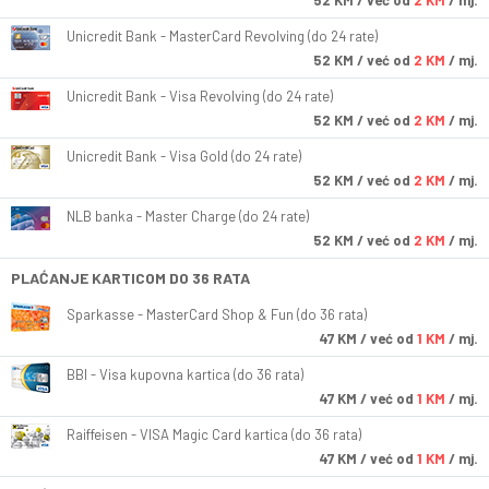
52
KM
/ već od
2 KM
/ mj.
Unicredit Bank - MasterCard Revolving (do 24 rate)
52
KM
/ već od
2 KM
/ mj.
Unicredit Bank - Visa Revolving (do 24 rate)
52
KM
/ već od
2 KM
/ mj.
Unicredit Bank - Visa Gold (do 24 rate)
52
KM
/ već od
2 KM
/ mj.
NLB banka - Master Charge (do 24 rate)
52
KM
/ već od
2 KM
/ mj.
PLAĆANJE KARTICOM DO 36 RATA
Sparkasse - MasterCard Shop & Fun (do 36 rata)
47
KM
/ već od
1 KM
/ mj.
BBI - Visa kupovna kartica (do 36 rata)
47
KM
/ već od
1 KM
/ mj.
Raiffeisen - VISA Magic Card kartica (do 36 rata)
47
KM
/ već od
1 KM
/ mj.