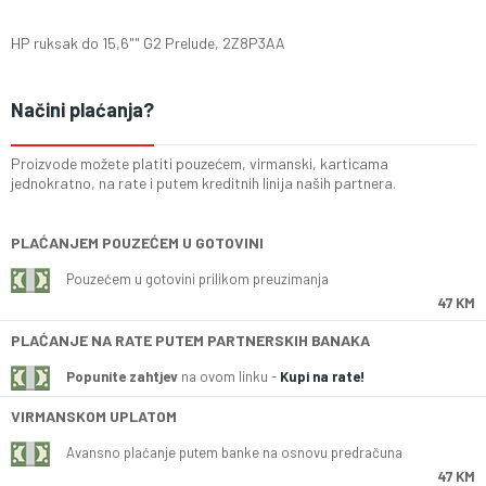
HP ruksak do 15,6"" G2 Prelude, 2Z8P3AA
Načini plaćanja?
Proizvode možete platiti pouzećem, virmanski, karticama
jednokratno, na rate i putem kreditnih linija naših partnera.
PLAĆANJEM POUZEĆEM U GOTOVINI
Pouzećem u gotovini prilikom preuzimanja
47 KM
PLAĆANJE NA RATE PUTEM PARTNERSKIH BANAKA
Popunite zahtjev
na ovom linku -
Kupi na rate!
VIRMANSKOM UPLATOM
Avansno plaćanje putem banke na osnovu predračuna
47 KM