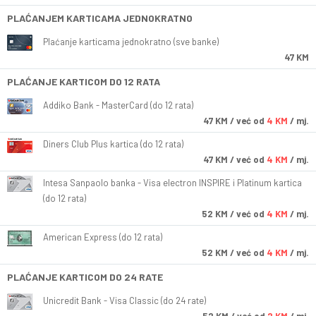
PLAĆANJEM KARTICAMA JEDNOKRATNO
Plaćanje karticama jednokratno (sve banke)
47 KM
PLAĆANJE KARTICOM DO 12 RATA
Addiko Bank - MasterCard (do 12 rata)
47
KM
/ već od
4 KM
/ mj.
Diners Club Plus kartica (do 12 rata)
47
KM
/ već od
4 KM
/ mj.
Intesa Sanpaolo banka - Visa electron INSPIRE i Platinum kartica
(do 12 rata)
52
KM
/ već od
4 KM
/ mj.
American Express (do 12 rata)
52
KM
/ već od
4 KM
/ mj.
PLAĆANJE KARTICOM DO 24 RATE
Unicredit Bank - Visa Classic (do 24 rate)