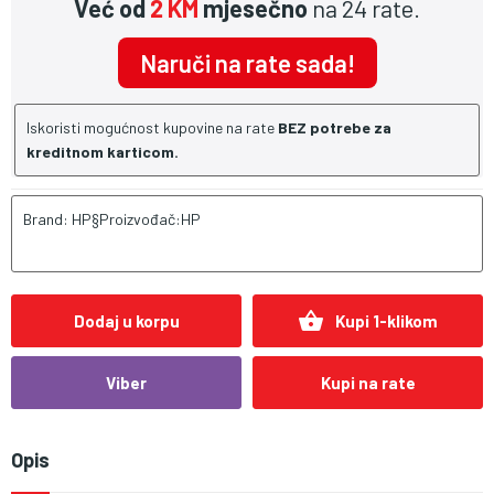
Već od
2 KM
mjesečno
na 24 rate.
Naruči na rate sada!
Iskoristi mogućnost kupovine na rate
BEZ potrebe za
kreditnom karticom.
Brand: HP§Proizvođač:HP
shopping_basket
Dodaj u korpu
Kupi 1-klikom
Viber
Kupi na rate
Opis