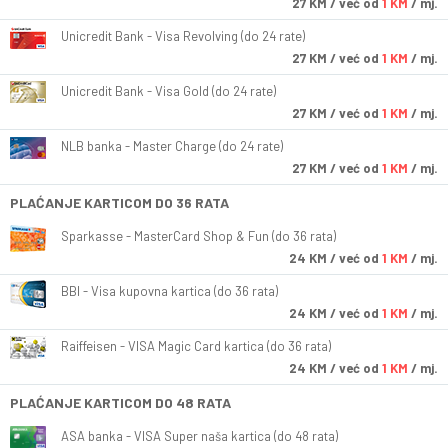
27
KM
/ već od
1 KM
/ mj.
Unicredit Bank - Visa Revolving (do 24 rate)
27
KM
/ već od
1 KM
/ mj.
Unicredit Bank - Visa Gold (do 24 rate)
27
KM
/ već od
1 KM
/ mj.
NLB banka - Master Charge (do 24 rate)
27
KM
/ već od
1 KM
/ mj.
PLAĆANJE KARTICOM DO 36 RATA
Sparkasse - MasterCard Shop & Fun (do 36 rata)
24
KM
/ već od
1 KM
/ mj.
BBI - Visa kupovna kartica (do 36 rata)
24
KM
/ već od
1 KM
/ mj.
Raiffeisen - VISA Magic Card kartica (do 36 rata)
24
KM
/ već od
1 KM
/ mj.
PLAĆANJE KARTICOM DO 48 RATA
ASA banka - VISA Super naša kartica (do 48 rata)