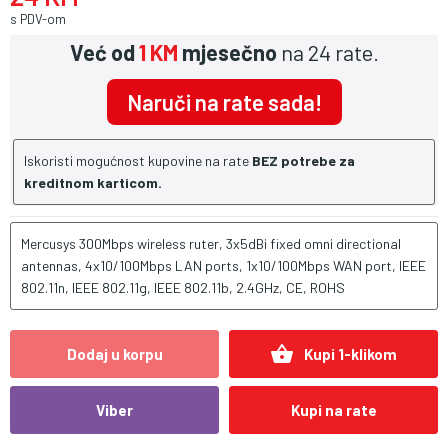
s PDV-om
Već od
1 KM
mjesečno
na 24 rate.
Naruči na rate sada!
Iskoristi mogućnost kupovine na rate
BEZ potrebe za
kreditnom karticom.
Mercusys 300Mbps wireless ruter, 3x5dBi fixed omni directional
antennas, 4x10/100Mbps LAN ports, 1x10/100Mbps WAN port, IEEE
802.11n, IEEE 802.11g, IEEE 802.11b, 2.4GHz, CE, ROHS
shopping_basket
Dodaj u korpu
Kupi 1-klikom
Viber
Kupi na rate