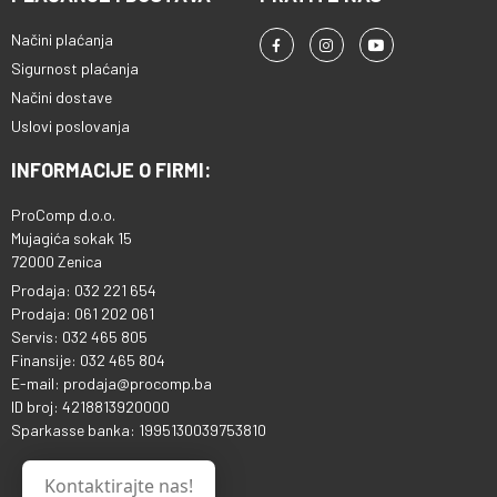
Načini plaćanja
Sigurnost plaćanja
Načini dostave
Uslovi poslovanja
INFORMACIJE O FIRMI:
ProComp d.o.o.
Mujagića sokak 15
72000 Zenica
Prodaja: 032 221 654
Prodaja: 061 202 061
Servis: 032 465 805
Finansije: 032 465 804
E-mail: prodaja@procomp.ba
ID broj: 4218813920000
Sparkasse banka: 1995130039753810
Kontaktirajte nas!