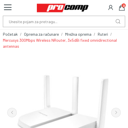
0
Početak
Oprema za računare
Mrežna oprema
Ruteri
Mercusys 300Mbps Wireless NRouter, 3x5dBi fixed omnidirectional
antennas