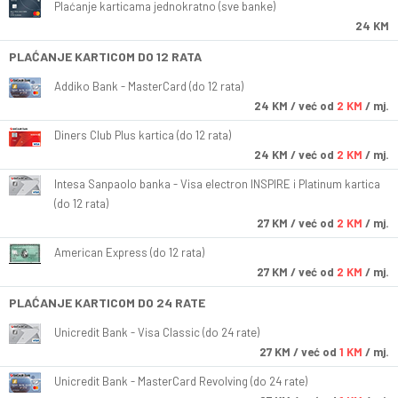
Plaćanje karticama jednokratno (sve banke)
24 KM
PLAĆANJE KARTICOM DO 12 RATA
Addiko Bank - MasterCard (do 12 rata)
24
KM
/ već od
2 KM
/ mj.
Diners Club Plus kartica (do 12 rata)
24
KM
/ već od
2 KM
/ mj.
Intesa Sanpaolo banka - Visa electron INSPIRE i Platinum kartica
(do 12 rata)
27
KM
/ već od
2 KM
/ mj.
American Express (do 12 rata)
27
KM
/ već od
2 KM
/ mj.
PLAĆANJE KARTICOM DO 24 RATE
Unicredit Bank - Visa Classic (do 24 rate)
27
KM
/ već od
1 KM
/ mj.
Unicredit Bank - MasterCard Revolving (do 24 rate)