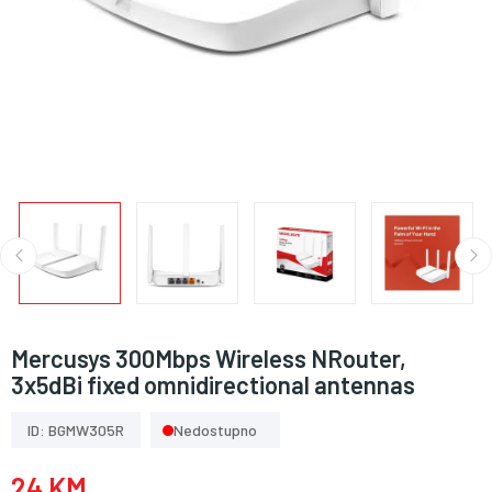
Mercusys 300Mbps Wireless NRouter,
3x5dBi fixed omnidirectional antennas
ID: BGMW305R
Nedostupno
24 KM