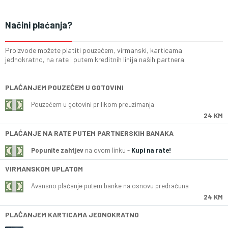
Načini plaćanja?
Proizvode možete platiti pouzećem, virmanski, karticama
jednokratno, na rate i putem kreditnih linija naših partnera.
PLAĆANJEM POUZEĆEM U GOTOVINI
Pouzećem u gotovini prilikom preuzimanja
24 KM
PLAĆANJE NA RATE PUTEM PARTNERSKIH BANAKA
Popunite zahtjev
na ovom linku -
Kupi na rate!
VIRMANSKOM UPLATOM
Avansno plaćanje putem banke na osnovu predračuna
24 KM
PLAĆANJEM KARTICAMA JEDNOKRATNO