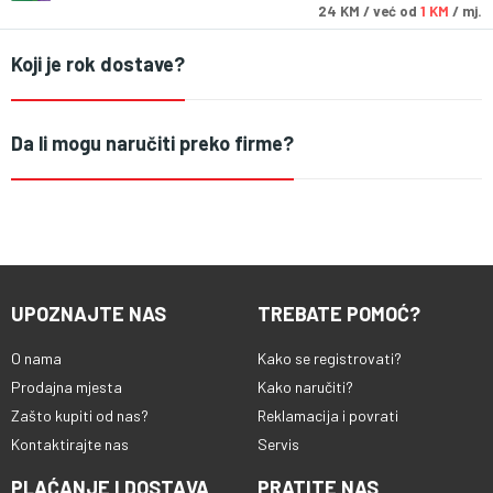
24
KM
/ već od
1 KM
/ mj.
Koji je rok dostave?
Da li mogu naručiti preko firme?
UPOZNAJTE NAS
TREBATE POMOĆ?
O nama
Kako se registrovati?
Prodajna mjesta
Kako naručiti?
Zašto kupiti od nas?
Reklamacija i povrati
Kontaktirajte nas
Servis
PLAĆANJE I DOSTAVA
PRATITE NAS