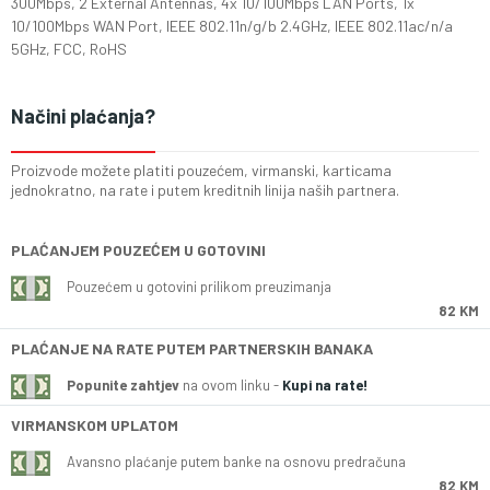
300Mbps, 2 External Antennas, 4x 10/100Mbps LAN Ports, 1x
10/100Mbps WAN Port, IEEE 802.11n/g/b 2.4GHz, IEEE 802.11ac/n/a
5GHz, FCC, RoHS
Načini plaćanja?
Proizvode možete platiti pouzećem, virmanski, karticama
jednokratno, na rate i putem kreditnih linija naših partnera.
PLAĆANJEM POUZEĆEM U GOTOVINI
Pouzećem u gotovini prilikom preuzimanja
82 KM
PLAĆANJE NA RATE PUTEM PARTNERSKIH BANAKA
Popunite zahtjev
na ovom linku -
Kupi na rate!
VIRMANSKOM UPLATOM
Avansno plaćanje putem banke na osnovu predračuna
82 KM