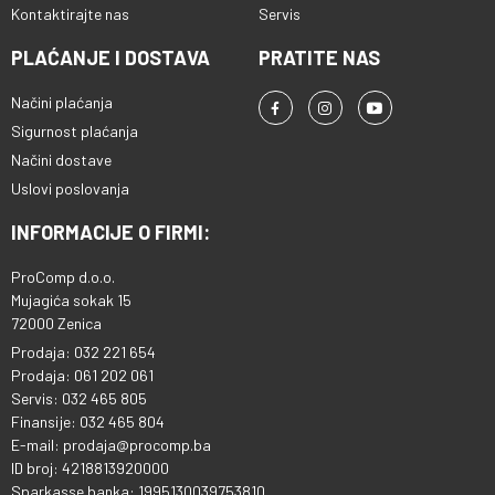
Kontaktirajte nas
Servis
PLAĆANJE I DOSTAVA
PRATITE NAS
Načini plaćanja
Sigurnost plaćanja
Načini dostave
Uslovi poslovanja
INFORMACIJE O FIRMI:
ProComp d.o.o.
Mujagića sokak 15
72000 Zenica
Prodaja: 032 221 654
Prodaja: 061 202 061
Servis: 032 465 805
Finansije: 032 465 804
E-mail: prodaja@procomp.ba
ID broj: 4218813920000
Sparkasse banka: 1995130039753810