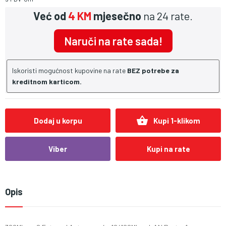
Već od
4 KM
mjesečno
na 24 rate.
Naruči na rate sada!
Iskoristi mogućnost kupovine na rate
BEZ potrebe za
kreditnom karticom.
shopping_basket
Dodaj u korpu
Kupi 1-klikom
Viber
Kupi na rate
Opis