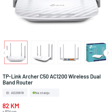
TP-Link Archer C50 AC1200 Wireless Dual
Band Router
ID: AD26619
Na stanju
82 KM
s PDV-om