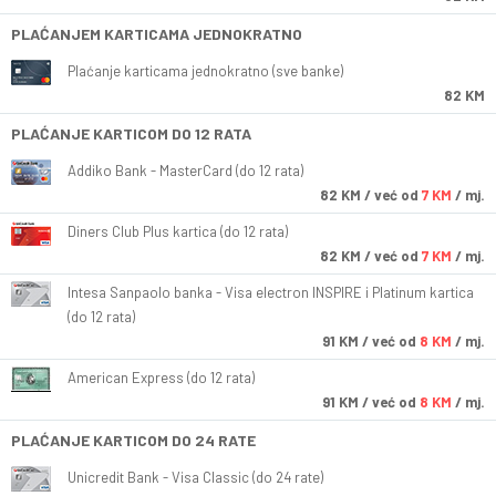
PLAĆANJEM KARTICAMA JEDNOKRATNO
Plaćanje karticama jednokratno (sve banke)
82 KM
PLAĆANJE KARTICOM DO 12 RATA
Addiko Bank - MasterCard (do 12 rata)
82
KM
/ već od
7 KM
/ mj.
Diners Club Plus kartica (do 12 rata)
82
KM
/ već od
7 KM
/ mj.
Intesa Sanpaolo banka - Visa electron INSPIRE i Platinum kartica
(do 12 rata)
91
KM
/ već od
8 KM
/ mj.
American Express (do 12 rata)
91
KM
/ već od
8 KM
/ mj.
PLAĆANJE KARTICOM DO 24 RATE
Unicredit Bank - Visa Classic (do 24 rate)