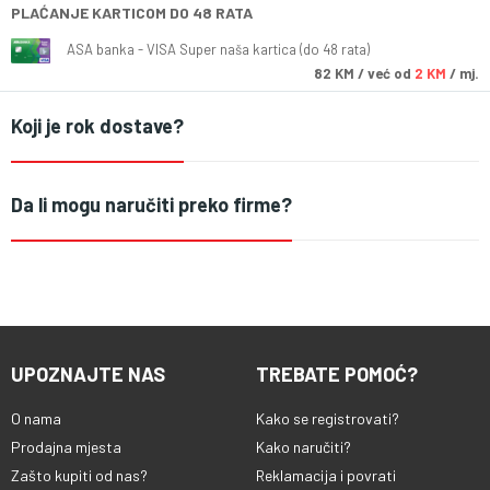
PLAĆANJE KARTICOM DO 48 RATA
ASA banka - VISA Super naša kartica (do 48 rata)
82
KM
/ već od
2 KM
/ mj.
Koji je rok dostave?
Da li mogu naručiti preko firme?
UPOZNAJTE NAS
TREBATE POMOĆ?
O nama
Kako se registrovati?
Prodajna mjesta
Kako naručiti?
Zašto kupiti od nas?
Reklamacija i povrati