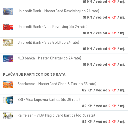
91
KM
/ već od
4 KM
/ mj.
Unicredit Bank - MasterCard Revolving (do 24 rate)
91
KM
/ već od
4 KM
/ mj.
Unicredit Bank - Visa Revolving (do 24 rate)
91
KM
/ već od
4 KM
/ mj.
Unicredit Bank - Visa Gold (do 24 rate)
91
KM
/ već od
4 KM
/ mj.
NLB banka - Master Charge (do 24 rate)
91
KM
/ već od
4 KM
/ mj.
PLAĆANJE KARTICOM DO 36 RATA
Sparkasse - MasterCard Shop & Fun (do 36 rata)
82
KM
/ već od
2 KM
/ mj.
BBI - Visa kupovna kartica (do 36 rata)
82
KM
/ već od
2 KM
/ mj.
Raiffeisen - VISA Magic Card kartica (do 36 rata)
82
KM
/ već od
2 KM
/ mj.