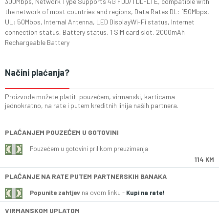
300Mbps, Network Type Supports 4G FDD/TDD-LTE, compatible with
the network of most countries and regions, Data Rates DL: 150Mbps,
UL: 50Mbps, Internal Antenna, LED DisplayWi-Fi status, Internet
connection status, Battery status, 1 SIM card slot, 2000mAh
Rechargeable Battery
Načini plaćanja?
Proizvode možete platiti pouzećem, virmanski, karticama
jednokratno, na rate i putem kreditnih linija naših partnera.
PLAĆANJEM POUZEĆEM U GOTOVINI
Pouzećem u gotovini prilikom preuzimanja
114 KM
PLAĆANJE NA RATE PUTEM PARTNERSKIH BANAKA
Popunite zahtjev
na ovom linku -
Kupi na rate!
VIRMANSKOM UPLATOM