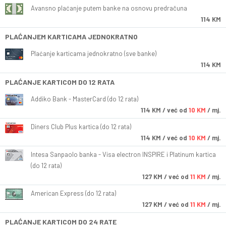
Avansno plaćanje putem banke na osnovu predračuna
114 KM
PLAĆANJEM KARTICAMA JEDNOKRATNO
Plaćanje karticama jednokratno (sve banke)
114 KM
PLAĆANJE KARTICOM DO 12 RATA
Addiko Bank - MasterCard (do 12 rata)
114
KM
/ već od
10 KM
/ mj.
Diners Club Plus kartica (do 12 rata)
114
KM
/ već od
10 KM
/ mj.
Intesa Sanpaolo banka - Visa electron INSPIRE i Platinum kartica
(do 12 rata)
127
KM
/ već od
11 KM
/ mj.
American Express (do 12 rata)
127
KM
/ već od
11 KM
/ mj.
PLAĆANJE KARTICOM DO 24 RATE