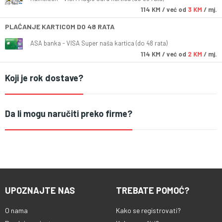
114
KM
/ već od
3 KM
/ mj.
PLAĆANJE KARTICOM DO 48 RATA
ASA banka - VISA Super naša kartica (do 48 rata)
114
KM
/ već od
2 KM
/ mj.
Koji je rok dostave?
Da li mogu naručiti preko firme?
UPOZNAJTE NAS
TREBATE POMOĆ?
O nama
Kako se registrovati?