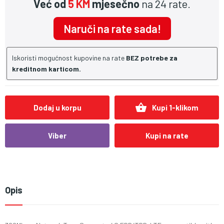
Već od
5 KM
mjesečno
na 24 rate.
Naruči na rate sada!
Iskoristi mogućnost kupovine na rate
BEZ potrebe za
kreditnom karticom.
shopping_basket
Dodaj u korpu
Kupi 1-klikom
Viber
Kupi na rate
Opis