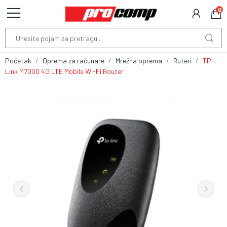
0
Početak
Oprema za računare
Mrežna oprema
Ruteri
TP-
Link M7000 4G LTE Mobile Wi-Fi Router