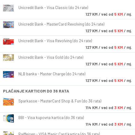
Unicredit Bank - Visa Classic (do 24 rate)
127
KM
/ već od
5 KM
/ mj.
Unicredit Bank - MasterCard Revolving (do 24 rate)
127
KM
/ već od
5 KM
/ mj.
Unicredit Bank - Visa Revolving (do 24 rate)
127
KM
/ već od
5 KM
/ mj.
Unicredit Bank - Visa Gold (do 24 rate)
127
KM
/ već od
5 KM
/ mj.
NLB banka - Master Charge (do 24 rate)
127
KM
/ već od
5 KM
/ mj.
PLAĆANJE KARTICOM DO 36 RATA
Sparkasse - MasterCard Shop & Fun (do 36 rata)
114
KM
/ već od
3 KM
/ mj.
BBI - Visa kupovna kartica (do 36 rata)
114
KM
/ već od
3 KM
/ mj.
Raiffeisen - VISA Magic Card kartica (do 36 rata)