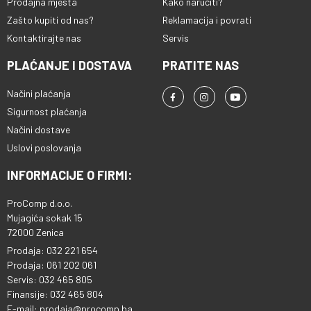
Prodajna mjesta
Kako naručiti?
Zašto kupiti od nas?
Reklamacija i povrati
Kontaktirajte nas
Servis
PLAĆANJE I DOSTAVA
PRATITE NAS
Načini plaćanja
Sigurnost plaćanja
Načini dostave
Uslovi poslovanja
INFORMACIJE O FIRMI:
ProComp d.o.o.
Mujagića sokak 15
72000 Zenica
Prodaja: 032 221 654
Prodaja: 061 202 061
Servis: 032 465 805
Finansije: 032 465 804
E-mail: prodaja@procomp.ba