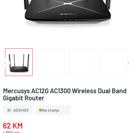
Mercusys AC12G AC1300 Wireless Dual Band
Gigabit Router
ID: AD34193
Na stanju
62 KM
s PDV-om