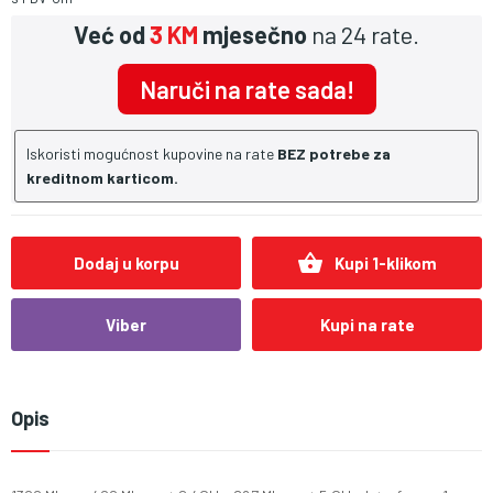
Već od
3 KM
mjesečno
na 24 rate.
Naruči na rate sada!
Iskoristi mogućnost kupovine na rate
BEZ potrebe za
kreditnom karticom.
shopping_basket
Dodaj u korpu
Kupi 1-klikom
Viber
Kupi na rate
Opis