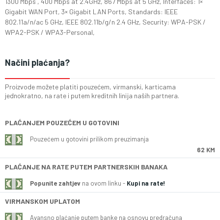
1300 Mbps , 400 Mbps at 2.4GHz, 867 Mbps at 5 GHz, Interfaces: 1×
Gigabit WAN Port, 3× Gigabit LAN Ports, Standards: IEEE
802.11a/n/ac 5 GHz, IEEE 802.11b/g/n 2.4 GHz, Security: WPA-PSK /
WPA2-PSK / WPA3-Personal,
Načini plaćanja?
Proizvode možete platiti pouzećem, virmanski, karticama
jednokratno, na rate i putem kreditnih linija naših partnera.
PLAĆANJEM POUZEĆEM U GOTOVINI
Pouzećem u gotovini prilikom preuzimanja
62 KM
PLAĆANJE NA RATE PUTEM PARTNERSKIH BANAKA
Popunite zahtjev
na ovom linku -
Kupi na rate!
VIRMANSKOM UPLATOM
Avansno plaćanje putem banke na osnovu predračuna