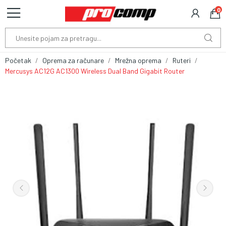
0
Početak
Oprema za računare
Mrežna oprema
Ruteri
Mercusys AC12G AC1300 Wireless Dual Band Gigabit Router