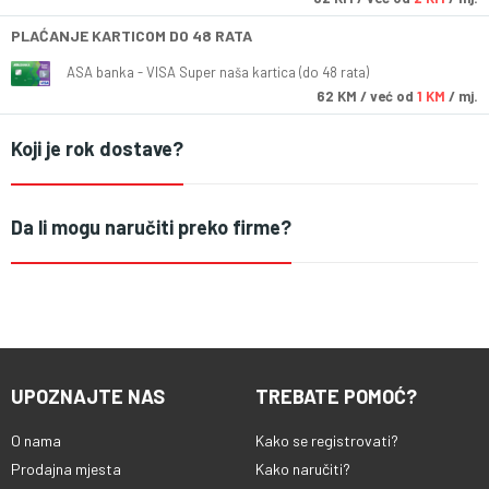
PLAĆANJE KARTICOM DO 48 RATA
ASA banka - VISA Super naša kartica (do 48 rata)
62
KM
/ već od
1 KM
/ mj.
Koji je rok dostave?
Da li mogu naručiti preko firme?
UPOZNAJTE NAS
TREBATE POMOĆ?
O nama
Kako se registrovati?
Prodajna mjesta
Kako naručiti?