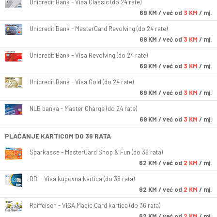
Unicredit Bank - Visa Classic (do 24 rate)
69
KM
/ već od
3 KM
/ mj.
Unicredit Bank - MasterCard Revolving (do 24 rate)
69
KM
/ već od
3 KM
/ mj.
Unicredit Bank - Visa Revolving (do 24 rate)
69
KM
/ već od
3 KM
/ mj.
Unicredit Bank - Visa Gold (do 24 rate)
69
KM
/ već od
3 KM
/ mj.
NLB banka - Master Charge (do 24 rate)
69
KM
/ već od
3 KM
/ mj.
PLAĆANJE KARTICOM DO 36 RATA
Sparkasse - MasterCard Shop & Fun (do 36 rata)
62
KM
/ već od
2 KM
/ mj.
BBI - Visa kupovna kartica (do 36 rata)
62
KM
/ već od
2 KM
/ mj.
Raiffeisen - VISA Magic Card kartica (do 36 rata)
62
KM
/ već od
2 KM
/ mj.