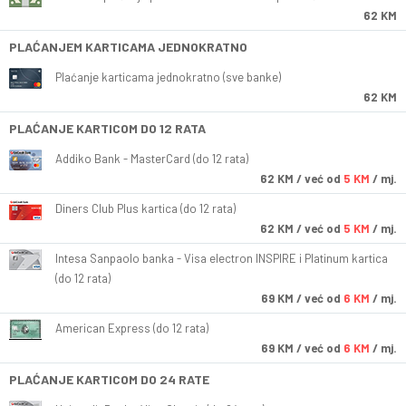
62 KM
PLAĆANJEM KARTICAMA JEDNOKRATNO
Plaćanje karticama jednokratno (sve banke)
62 KM
PLAĆANJE KARTICOM DO 12 RATA
Addiko Bank - MasterCard (do 12 rata)
62
KM
/ već od
5 KM
/ mj.
Diners Club Plus kartica (do 12 rata)
62
KM
/ već od
5 KM
/ mj.
Intesa Sanpaolo banka - Visa electron INSPIRE i Platinum kartica
(do 12 rata)
69
KM
/ već od
6 KM
/ mj.
American Express (do 12 rata)
69
KM
/ već od
6 KM
/ mj.
PLAĆANJE KARTICOM DO 24 RATE