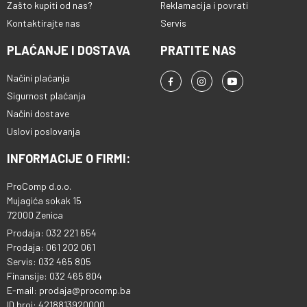
Zašto kupiti od nas?
Reklamacija i povrati
Kontaktirajte nas
Servis
PLAĆANJE I DOSTAVA
PRATITE NAS
Načini plaćanja
Sigurnost plaćanja
Načini dostave
Uslovi poslovanja
INFORMACIJE O FIRMI:
ProComp d.o.o.
Mujagića sokak 15
72000 Zenica
Prodaja: 032 221 654
Prodaja: 061 202 061
Servis: 032 465 805
Finansije: 032 465 804
E-mail: prodaja@procomp.ba
ID broj: 4218813920000