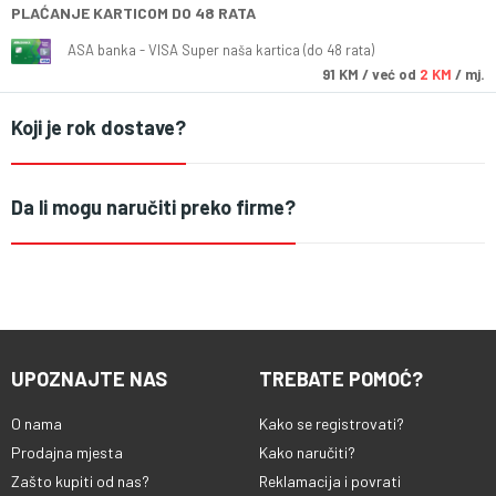
PLAĆANJE KARTICOM DO 48 RATA
ASA banka - VISA Super naša kartica (do 48 rata)
91
KM
/ već od
2 KM
/ mj.
Koji je rok dostave?
Da li mogu naručiti preko firme?
UPOZNAJTE NAS
TREBATE POMOĆ?
O nama
Kako se registrovati?
Prodajna mjesta
Kako naručiti?
Zašto kupiti od nas?
Reklamacija i povrati