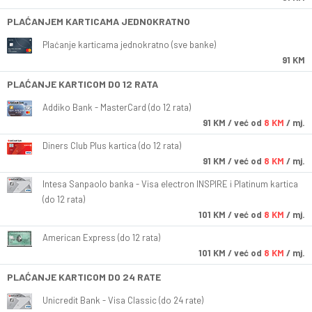
PLAĆANJEM KARTICAMA JEDNOKRATNO
Plaćanje karticama jednokratno (sve banke)
91 KM
PLAĆANJE KARTICOM DO 12 RATA
Addiko Bank - MasterCard (do 12 rata)
91
KM
/ već od
8 KM
/ mj.
Diners Club Plus kartica (do 12 rata)
91
KM
/ već od
8 KM
/ mj.
Intesa Sanpaolo banka - Visa electron INSPIRE i Platinum kartica
(do 12 rata)
101
KM
/ već od
8 KM
/ mj.
American Express (do 12 rata)
101
KM
/ već od
8 KM
/ mj.
PLAĆANJE KARTICOM DO 24 RATE
Unicredit Bank - Visa Classic (do 24 rate)