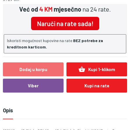
Već od
4 KM
mjesečno
na 24 rate.
Naruči na rate sada!
Iskoristi mogućnost kupovine na rate
BEZ potrebe za
kreditnom karticom.
shopping_basket
Dodaj u korpu
Kupi 1-klikom
Viber
Kupi na rate
Opis