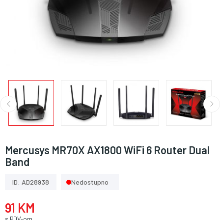
Mercusys MR70X AX1800 WiFi 6 Router Dual
Band
ID: AD28938
Nedostupno
91 KM
s PDV-om