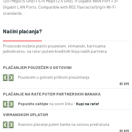
1201 Mbps (5 GHz) + 574 Mbps (2.4 GHz), 1× Gigabit WAN Port + 3×
Gigabit LAN Ports, Compatible with 802.11ax/ac/a/b/g/n Wi-Fi
standards.
Načini plaćanja?
Proizvode možete platiti pouzećem, virmanski, karticama
jednokratno, na rate i putem kreditnih linija naših partnera.
PLAĆANJEM POUZEĆEM U GOTOVINI
Pouzećem u gotovini prilikom preuzimanja
91 KM
PLAĆANJE NA RATE PUTEM PARTNERSKIH BANAKA
Popunite zahtjev
na ovom linku -
Kupi na rate!
VIRMANSKOM UPLATOM
Avansno plaćanje putem banke na osnovu predračuna
91 KM