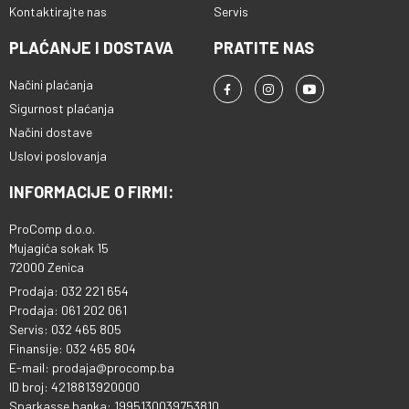
Kontaktirajte nas
Servis
PLAĆANJE I DOSTAVA
PRATITE NAS
Načini plaćanja
Sigurnost plaćanja
Načini dostave
Uslovi poslovanja
INFORMACIJE O FIRMI:
ProComp d.o.o.
Mujagića sokak 15
72000 Zenica
Prodaja: 032 221 654
Prodaja: 061 202 061
Servis: 032 465 805
Finansije: 032 465 804
E-mail: prodaja@procomp.ba
ID broj: 4218813920000
Sparkasse banka: 1995130039753810