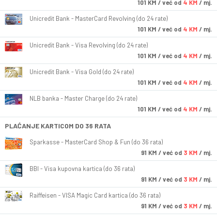
101
KM
/ već od
4 KM
/ mj.
Unicredit Bank - MasterCard Revolving (do 24 rate)
101
KM
/ već od
4 KM
/ mj.
Unicredit Bank - Visa Revolving (do 24 rate)
101
KM
/ već od
4 KM
/ mj.
Unicredit Bank - Visa Gold (do 24 rate)
101
KM
/ već od
4 KM
/ mj.
NLB banka - Master Charge (do 24 rate)
101
KM
/ već od
4 KM
/ mj.
PLAĆANJE KARTICOM DO 36 RATA
Sparkasse - MasterCard Shop & Fun (do 36 rata)
91
KM
/ već od
3 KM
/ mj.
BBI - Visa kupovna kartica (do 36 rata)
91
KM
/ već od
3 KM
/ mj.
Raiffeisen - VISA Magic Card kartica (do 36 rata)
91
KM
/ već od
3 KM
/ mj.