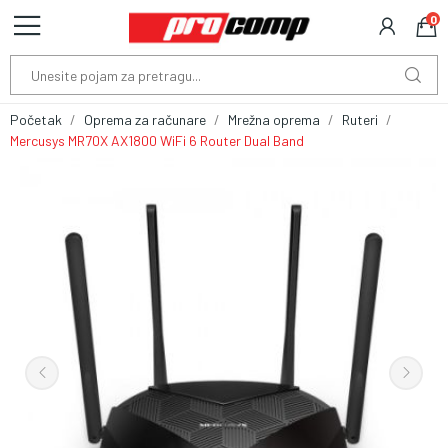
0
Početak
Oprema za računare
Mrežna oprema
Ruteri
Mercusys MR70X AX1800 WiFi 6 Router Dual Band