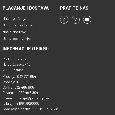
PLAĆANJE I DOSTAVA
PRATITE NAS
Načini plaćanja
Sigurnost plaćanja
Načini dostave
Uslovi poslovanja
INFORMACIJE O FIRMI:
ProComp d.o.o.
Mujagića sokak 15
72000 Zenica
Prodaja: 032 221 654
Prodaja: 061 202 061
Servis: 032 465 805
Finansije: 032 465 804
E-mail: prodaja@procomp.ba
ID broj: 4218813920000
Sparkasse banka: 1995130039753810