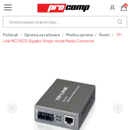
0
Početak
Oprema za računare
Mrežna oprema
Ruteri
TP-
Link MC210CS Gigabit Single-mode Media Converter