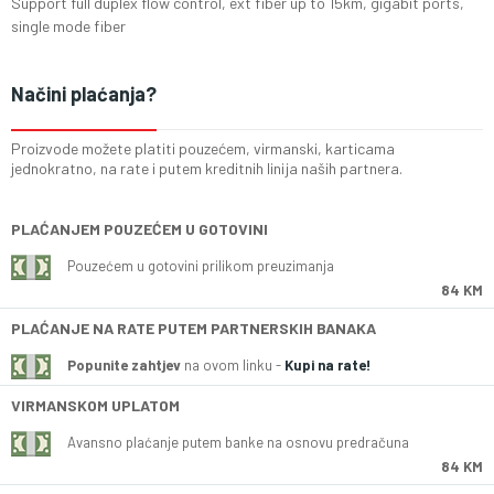
Support full duplex flow control, ext fiber up to 15km, gigabit ports,
single mode fiber
Načini plaćanja?
Proizvode možete platiti pouzećem, virmanski, karticama
jednokratno, na rate i putem kreditnih linija naših partnera.
PLAĆANJEM POUZEĆEM U GOTOVINI
Pouzećem u gotovini prilikom preuzimanja
84 KM
PLAĆANJE NA RATE PUTEM PARTNERSKIH BANAKA
Popunite zahtjev
na ovom linku -
Kupi na rate!
VIRMANSKOM UPLATOM
Avansno plaćanje putem banke na osnovu predračuna
84 KM