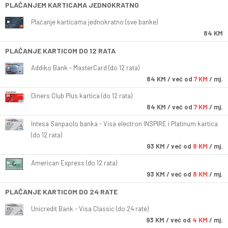
PLAĆANJEM KARTICAMA JEDNOKRATNO
Plaćanje karticama jednokratno (sve banke)
84 KM
PLAĆANJE KARTICOM DO 12 RATA
Addiko Bank - MasterCard (do 12 rata)
84
KM
/ već od
7 KM
/ mj.
Diners Club Plus kartica (do 12 rata)
84
KM
/ već od
7 KM
/ mj.
Intesa Sanpaolo banka - Visa electron INSPIRE i Platinum kartica
(do 12 rata)
93
KM
/ već od
8 KM
/ mj.
American Express (do 12 rata)
93
KM
/ već od
8 KM
/ mj.
PLAĆANJE KARTICOM DO 24 RATE
Unicredit Bank - Visa Classic (do 24 rate)
93
KM
/ već od
4 KM
/ mj.