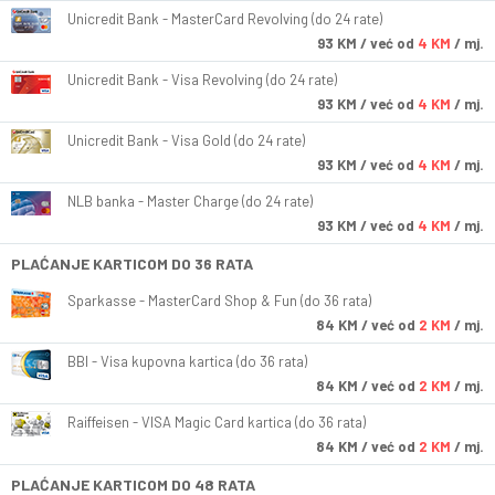
Unicredit Bank - MasterCard Revolving (do 24 rate)
93
KM
/ već od
4 KM
/ mj.
Unicredit Bank - Visa Revolving (do 24 rate)
93
KM
/ već od
4 KM
/ mj.
Unicredit Bank - Visa Gold (do 24 rate)
93
KM
/ već od
4 KM
/ mj.
NLB banka - Master Charge (do 24 rate)
93
KM
/ već od
4 KM
/ mj.
PLAĆANJE KARTICOM DO 36 RATA
Sparkasse - MasterCard Shop & Fun (do 36 rata)
84
KM
/ već od
2 KM
/ mj.
BBI - Visa kupovna kartica (do 36 rata)
84
KM
/ već od
2 KM
/ mj.
Raiffeisen - VISA Magic Card kartica (do 36 rata)
84
KM
/ već od
2 KM
/ mj.
PLAĆANJE KARTICOM DO 48 RATA