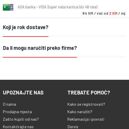
ASA banka - VISA Super naša kartica (do 48 rata)
84
KM
/ već od
2 KM
/ mj.
Koji je rok dostave?
Da li mogu naručiti preko firme?
UPOZNAJTE NAS
TREBATE POMOĆ?
O nama
Kako se registrovati?
Prodajna mjesta
Kako naručiti?
Zašto kupiti od nas?
Reklamacija i povrati
Kontaktirajte nas
Servis