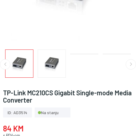
TP-Link MC210CS Gigabit Single-mode Media
Converter
ID: AD3514
Na stanju
84 KM
s PDV-om