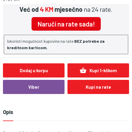
Već od
4 KM
mjesečno
na 24 rate.
Naruči na rate sada!
Iskoristi mogućnost kupovine na rate
BEZ potrebe za
kreditnom karticom.
shopping_basket
Dodaj u korpu
Kupi 1-klikom
Viber
Kupi na rate
Opis