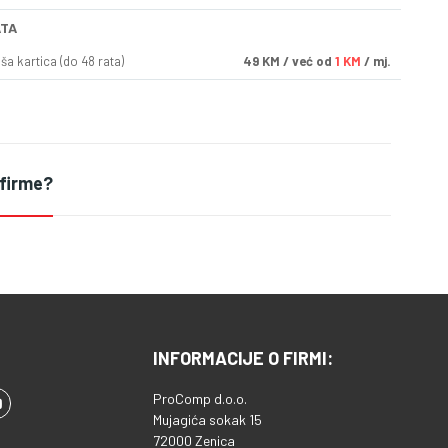
ATA
a kartica (do 48 rata)
49
KM
/ već od
1 KM
/ mj.
 firme?
INFORMACIJE O FIRMI:
ProComp d.o.o.
Mujagića sokak 15
72000 Zenica