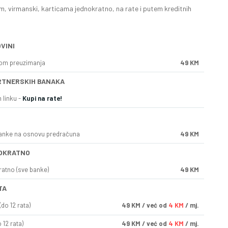
, virmanski, karticama jednokratno, na rate i putem kreditnih
VINI
kom preuzimanja
49 KM
RTNERSKIH BANAKA
 linku -
Kupi na rate!
anke na osnovu predračuna
49 KM
OKRATNO
ratno (sve banke)
49 KM
TA
do 12 rata)
49
KM
/ već od
4 KM
/ mj.
 12 rata)
49
KM
/ već od
4 KM
/ mj.