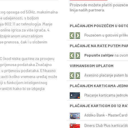
Proizvode možete platiti pouzećem
linija naših partnera.
stog opsega od 5GHz, maksimalna
e udaljenosti, s boljom
a 802.11 ac tehnologija .Manje
PLAĆANJEM POUZEĆEM U GOTO
online igrica za više igrača. 4
Pouzećem u gotovini prili
 dizajniranom unutrašnjom
se prenosa, čak i u složenim
PLAĆANJE NA RATE PUTEM PA
Popunite zahtjev
na ovom
 (kod niske gustine za provjeru
m prijenosa podataka Značajno
VIRMANSKOM UPLATOM
 u prijenosu podataka. Efikasno
Avansno plaćanje putem b
taviti koliko vremena uređaj može
iji s funkcijom inteligentnog
PLAĆANJEM KARTICAMA JEDN
ničiti kako bi se izbjegla
Plaćanje karticama jednok
PLAĆANJE KARTICOM DO 12 RA
Addiko Bank - MasterCard (
Diners Club Plus kartica (do