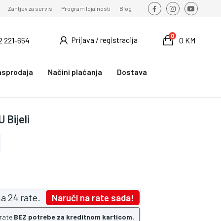
Zahtjev za servis
Program lojalnosti
Blog
0
Prijava / registracija
2 221-654
0 KM
asprodaja
Načini plaćanja
Dostava
 Bijeli
a 24 rate.
Naruči na rate sada!
 rate
BEZ potrebe za kreditnom karticom.