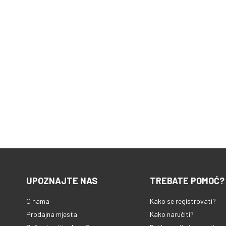
UPOZNAJTE NAS
TREBATE POMOĆ?
O nama
Kako se registrovati?
Prodajna mjesta
Kako naručiti?