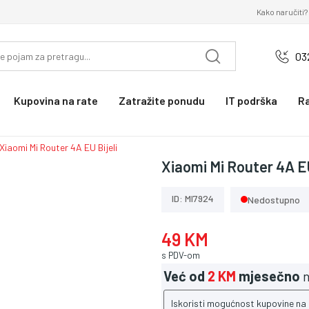
Kako naručiti?
03
Kupovina na rate
Zatražite ponudu
IT podrška
R
Xiaomi Mi Router 4A EU Bijeli
Xiaomi Mi Router 4A EU
ID: MI7924
Nedostupno
49 KM
s PDV-om
Već od
2 KM
mjesečno
n
Iskoristi mogućnost kupovine na