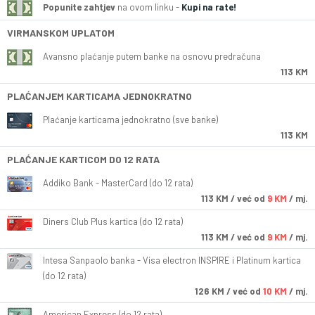
Popunite zahtjev
na ovom linku -
Kupi na rate!
VIRMANSKOM UPLATOM
Avansno plaćanje putem banke na osnovu predračuna
113 KM
PLAĆANJEM KARTICAMA JEDNOKRATNO
Plaćanje karticama jednokratno (sve banke)
113 KM
PLAĆANJE KARTICOM DO 12 RATA
Addiko Bank - MasterCard (do 12 rata)
113
KM
/ već od
9 KM
/ mj.
Diners Club Plus kartica (do 12 rata)
113
KM
/ već od
9 KM
/ mj.
Intesa Sanpaolo banka - Visa electron INSPIRE i Platinum kartica
(do 12 rata)
126
KM
/ već od
10 KM
/ mj.
American Express (do 12 rata)