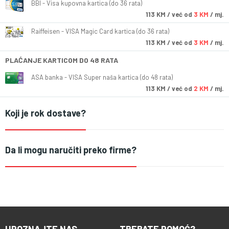
BBI - Visa kupovna kartica (do 36 rata)
113
KM
/ već od
3 KM
/ mj.
Raiffeisen - VISA Magic Card kartica (do 36 rata)
113
KM
/ već od
3 KM
/ mj.
PLAĆANJE KARTICOM DO 48 RATA
ASA banka - VISA Super naša kartica (do 48 rata)
113
KM
/ već od
2 KM
/ mj.
Koji je rok dostave?
Da li mogu naručiti preko firme?