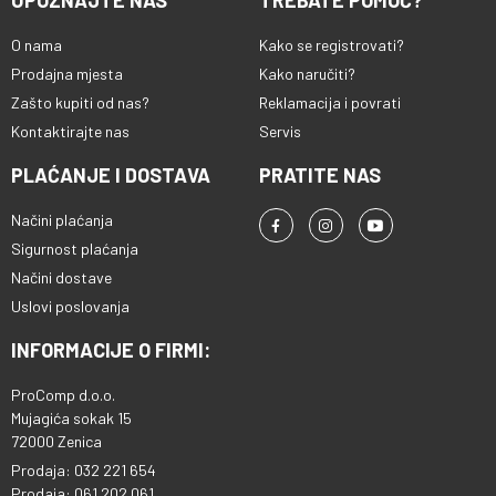
UPOZNAJTE NAS
TREBATE POMOĆ?
O nama
Kako se registrovati?
Prodajna mjesta
Kako naručiti?
Zašto kupiti od nas?
Reklamacija i povrati
Kontaktirajte nas
Servis
PLAĆANJE I DOSTAVA
PRATITE NAS
Načini plaćanja
Sigurnost plaćanja
Načini dostave
Uslovi poslovanja
INFORMACIJE O FIRMI:
ProComp d.o.o.
Mujagića sokak 15
72000 Zenica
Prodaja: 032 221 654
Prodaja: 061 202 061