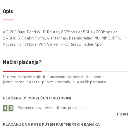
Opis
AC1200 Dual-Band Wi-Fi Router, 867Mbps at 5GHz + 300Mbps at
2.4GHz, 5 Gigabit Ports, 4 antennas, Beamforming, MU-MIMO, IPTV,
Access Point Mode, VPN Server, IPv6 Ready, Tether App
Načini plaćanja?
Proizvode možete platiti pouzećem, virmanski, karticama
jednokratno, na rate i putem kreditnih linija naših partnera.
PLAĆANJEM POUZEĆEM U GOTOVINI
Pouzećem u gotovini prilikom preuzimanja
113 KM
PLAĆANJE NA RATE PUTEM PARTNERSKIH BANAKA