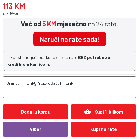
113 KM
s PDV-om
Već od
5 KM
mjesečno
na 24 rate.
Naruči na rate sada!
Iskoristi mogućnost kupovine na rate
BEZ potrebe za
kreditnom karticom.
Brand: TP Link§Proizvođač:TP Link
shopping_basket
Dodaj u korpu
Kupi 1-klikom
Viber
Kupi na rate