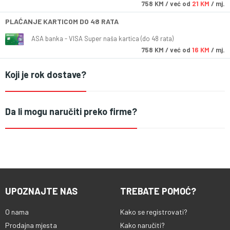
758
KM
/ već od
21 KM
/ mj.
PLAĆANJE KARTICOM DO 48 RATA
ASA banka - VISA Super naša kartica (do 48 rata)
758
KM
/ već od
16 KM
/ mj.
Koji je rok dostave?
Da li mogu naručiti preko firme?
UPOZNAJTE NAS
TREBATE POMOĆ?
O nama
Kako se registrovati?
Prodajna mjesta
Kako naručiti?