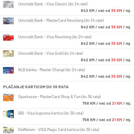
Unicredit Bank - Visa Classic (do 24 rate)
842
KM
/ već od
35 KM
/ mj.
Unicredit Bank - MasterCard Revolving (do 24 rate)
842
KM
/ već od
35 KM
/ mj.
Unicredit Bank - Visa Revolving (do 24 rate)
842
KM
/ već od
35 KM
/ mj.
Unicredit Bank - Visa Gold (do 24 rate)
842
KM
/ već od
35 KM
/ mj.
NLB banka - Master Charge (do 24 rate)
842
KM
/ već od
35 KM
/ mj.
PLAĆANJE KARTICOM DO 36 RATA
Sparkasse - MasterCard Shop & Fun (do 36 rata)
758
KM
/ već od
21 KM
/ mj.
BBI - Visa kupovna kartica (do 36 rata)
758
KM
/ već od
21 KM
/ mj.
Raiffeisen - VISA Magic Card kartica (do 36 rata)