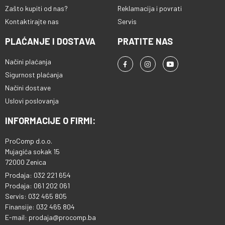
Zašto kupiti od nas?
Reklamacija i povrati
Kontaktirajte nas
Servis
PLAĆANJE I DOSTAVA
PRATITE NAS
Načini plaćanja
Sigurnost plaćanja
Načini dostave
Uslovi poslovanja
INFORMACIJE O FIRMI:
ProComp d.o.o.
Mujagića sokak 15
72000 Zenica
Prodaja: 032 221 654
Prodaja: 061 202 061
Servis: 032 465 805
Finansije: 032 465 804
E-mail: prodaja@procomp.ba