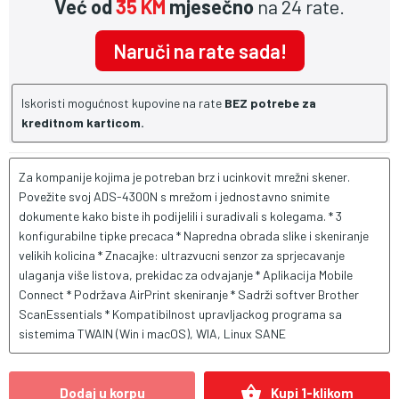
Već od
35 KM
mjesečno
na 24 rate.
Naruči na rate sada!
Iskoristi mogućnost kupovine na rate
BEZ potrebe za
kreditnom karticom.
Za kompanije kojima je potreban brz i ucinkovit mrežni skener.
Povežite svoj ADS-4300N s mrežom i jednostavno snimite
dokumente kako biste ih podijelili i suradivali s kolegama. * 3
konfigurabilne tipke precaca * Napredna obrada slike i skeniranje
velikih kolicina * Znacajke: ultrazvucni senzor za sprjecavanje
ulaganja više listova, prekidac za odvajanje * Aplikacija Mobile
Connect * Podržava AirPrint skeniranje * Sadrži softver Brother
ScanEssentials * Kompatibilnost upravljackog programa sa
sistemima TWAIN (Win i macOS), WIA, Linux SANE
shopping_basket
Dodaj u korpu
Kupi 1-klikom