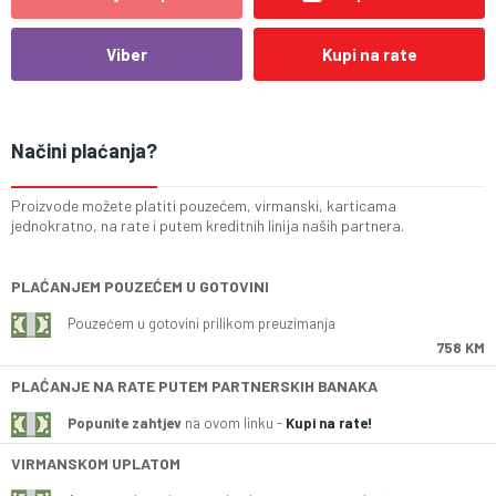
Viber
Kupi na rate
Načini plaćanja?
Proizvode možete platiti pouzećem, virmanski, karticama
jednokratno, na rate i putem kreditnih linija naših partnera.
PLAĆANJEM POUZEĆEM U GOTOVINI
Pouzećem u gotovini prilikom preuzimanja
758 KM
PLAĆANJE NA RATE PUTEM PARTNERSKIH BANAKA
Popunite zahtjev
na ovom linku -
Kupi na rate!
VIRMANSKOM UPLATOM