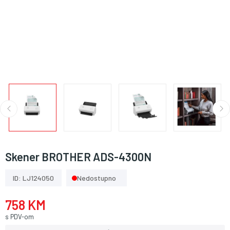
Skener BROTHER ADS-4300N
ID: LJ124050
Nedostupno
758 KM
s PDV-om