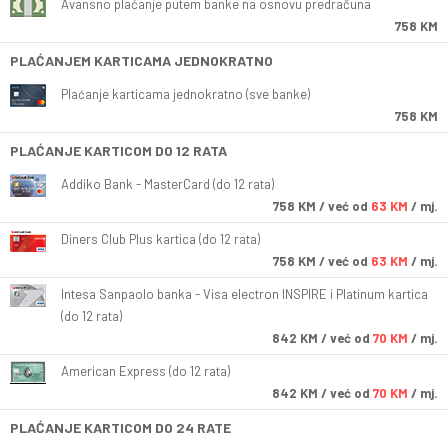
Avansno plaćanje putem banke na osnovu predračuna
758 KM
PLAĆANJEM KARTICAMA JEDNOKRATNO
Plaćanje karticama jednokratno (sve banke)
758 KM
PLAĆANJE KARTICOM DO 12 RATA
Addiko Bank - MasterCard (do 12 rata)
758
KM
/ već od
63 KM
/ mj.
Diners Club Plus kartica (do 12 rata)
758
KM
/ već od
63 KM
/ mj.
Intesa Sanpaolo banka - Visa electron INSPIRE i Platinum kartica
(do 12 rata)
842
KM
/ već od
70 KM
/ mj.
American Express (do 12 rata)
842
KM
/ već od
70 KM
/ mj.
PLAĆANJE KARTICOM DO 24 RATE