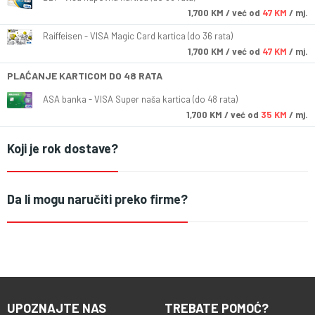
1,700
KM
/ već od
47 KM
/ mj.
Raiffeisen - VISA Magic Card kartica (do 36 rata)
1,700
KM
/ već od
47 KM
/ mj.
PLAĆANJE KARTICOM DO 48 RATA
ASA banka - VISA Super naša kartica (do 48 rata)
1,700
KM
/ već od
35 KM
/ mj.
Koji je rok dostave?
Da li mogu naručiti preko firme?
UPOZNAJTE NAS
TREBATE POMOĆ?