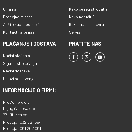
O nama
Kako se registrovati?
Prodajna mjesta
Kako naručiti?
Zašto kupiti od nas?
Reklamacija i povrati
Kontaktirajte nas
Servis
PLAĆANJE I DOSTAVA
PRATITE NAS
Načini plaćanja
Sigurnost plaćanja
Načini dostave
Uslovi poslovanja
INFORMACIJE O FIRMI:
ProComp d.o.o.
Mujagića sokak 15
72000 Zenica
Prodaja: 032 221 654
Prodaja: 061 202 061