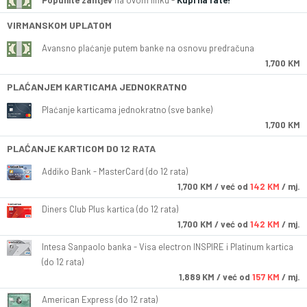
Popunite zahtjev
na ovom linku -
Kupi na rate!
VIRMANSKOM UPLATOM
Avansno plaćanje putem banke na osnovu predračuna
1,700 KM
PLAĆANJEM KARTICAMA JEDNOKRATNO
Plaćanje karticama jednokratno (sve banke)
1,700 KM
PLAĆANJE KARTICOM DO 12 RATA
Addiko Bank - MasterCard (do 12 rata)
1,700
KM
/ već od
142 KM
/ mj.
Diners Club Plus kartica (do 12 rata)
1,700
KM
/ već od
142 KM
/ mj.
Intesa Sanpaolo banka - Visa electron INSPIRE i Platinum kartica
(do 12 rata)
1,889
KM
/ već od
157 KM
/ mj.
American Express (do 12 rata)