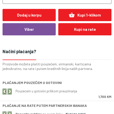
shopping_basket
Dodaj u korpu
Kupi 1-klikom
Viber
Kupi na rate
Načini plaćanja?
Proizvode možete platiti pouzećem, virmanski, karticama
jednokratno, na rate i putem kreditnih linija naših partnera.
PLAĆANJEM POUZEĆEM U GOTOVINI
Pouzećem u gotovini prilikom preuzimanja
1,700 KM
PLAĆANJE NA RATE PUTEM PARTNERSKIH BANAKA