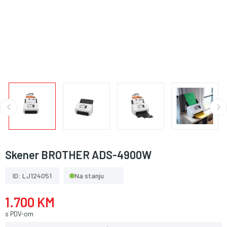
Skener BROTHER ADS-4900W
ID: LJ124051
Na stanju
1.700 KM
s PDV-om