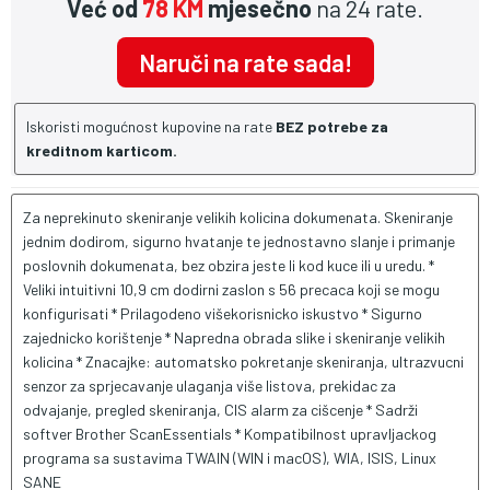
Već od
78 KM
mjesečno
na 24 rate.
Naruči na rate sada!
Iskoristi mogućnost kupovine na rate
BEZ potrebe za
kreditnom karticom.
Za neprekinuto skeniranje velikih kolicina dokumenata. Skeniranje
jednim dodirom, sigurno hvatanje te jednostavno slanje i primanje
poslovnih dokumenata, bez obzira jeste li kod kuce ili u uredu. *
Veliki intuitivni 10,9 cm dodirni zaslon s 56 precaca koji se mogu
konfigurisati * Prilagodeno višekorisnicko iskustvo * Sigurno
zajednicko korištenje * Napredna obrada slike i skeniranje velikih
kolicina * Znacajke: automatsko pokretanje skeniranja, ultrazvucni
senzor za sprjecavanje ulaganja više listova, prekidac za
odvajanje, pregled skeniranja, CIS alarm za cišcenje * Sadrži
softver Brother ScanEssentials * Kompatibilnost upravljackog
programa sa sustavima TWAIN (WIN i macOS), WIA, ISIS, Linux
SANE