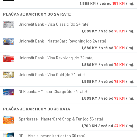
1,889
KM
/ već od
157 KM
/ mj.
PLAĆANJE KARTICOM DO 24 RATE
Unicredit Bank - Visa Classic (do 24 rate)
1,889
KM
/ već od
79 KM
/ mj.
Unicredit Bank - MasterCard Revolving (do 24 rate)
1,889
KM
/ već od
79 KM
/ mj.
Unicredit Bank - Visa Revolving (do 24 rate)
1,889
KM
/ već od
79 KM
/ mj.
Unicredit Bank - Visa Gold (do 24 rate)
1,889
KM
/ već od
79 KM
/ mj.
NLB banka - Master Charge (do 24 rate)
1,889
KM
/ već od
79 KM
/ mj.
PLAĆANJE KARTICOM DO 36 RATA
Sparkasse - MasterCard Shop & Fun (do 36 rata)
1,700
KM
/ već od
47 KM
/ mj.
BBI - Visa kupovna kartica (do 36 rata)