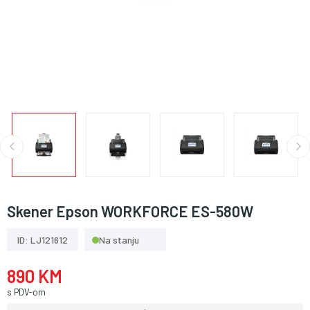
Skener Epson WORKFORCE ES-580W
ID: LJ121612
Na stanju
890 KM
s PDV-om