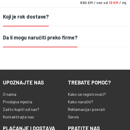
890
KM
/ već od
19 KM
/ mj.
Koji je rok dostave?
Da li mogu naručiti preko firme?
UPOZNAJTE NAS
TREBATE POMOĆ?
O nama
Kako se registrovati?
Prodajna mjesta
Kako naručiti?
Zašto kupiti od nas?
Reklamacija i povrati
Kontaktirajte nas
Servis
PLAĆANJE I DOSTAVA
PRATITE NAS