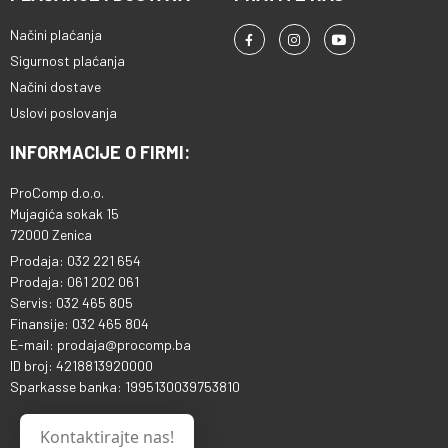
Načini plaćanja
Sigurnost plaćanja
Načini dostave
Uslovi poslovanja
INFORMACIJE O FIRMI:
ProComp d.o.o.
Mujagića sokak 15
72000 Zenica
Prodaja: 032 221 654
Prodaja: 061 202 061
Servis: 032 465 805
Finansije: 032 465 804
E-mail: prodaja@procomp.ba
ID broj: 4218813920000
Sparkasse banka: 1995130039753810
Kontaktirajte nas!