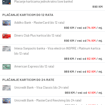
Plaćanje karticama jednokratno (sve banke)
890 KM
PLAĆANJE KARTICOM DO 12 RATA
Addiko Bank - MasterCard (do 12 rata)
890
KM
/ već od
74 KM
/ mj.
Diners Club Plus kartica (do 12 rata)
890
KM
/ već od
74 KM
/ mj.
Intesa Sanpaolo banka - Visa electron INSPIRE i Platinum kartica
(do 12 rata)
989
KM
/ već od
82 KM
/ mj.
American Express (do 12 rata)
989
KM
/ već od
82 KM
/ mj.
PLAĆANJE KARTICOM DO 24 RATE
Unicredit Bank - Visa Classic (do 24 rate)
989
KM
/ već od
41 KM
/ mj.
Unicredit Bank - MasterCard Revolving (do 24 rate)