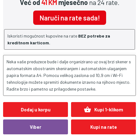
Već od
41 KM
mjesečno
na 24 rate.
Naruči na rate sada!
Iskoristi mogućnost kupovine na rate
BEZ potrebe za
kreditnom karticom.
Neka vaše preduzece bude i dalje organizirano uz ovaj brzi skener s
automatskim obostranim skeniranjem i automatskim ulaganjem
papira formata A4. Pomocu velikog zaslona od 10,9 cm i Wi-Fi
tehnologije možete spremiti dokumente izravno na njihovo mjesto.
Radite brzo i pametno uz prilagodene postavke.
shopping_basket
Dodaj u korpu
Kupi 1-klikom
Viber
Kupi na rate