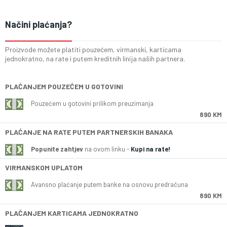
Načini plaćanja?
Proizvode možete platiti pouzećem, virmanski, karticama
jednokratno, na rate i putem kreditnih linija naših partnera.
PLAĆANJEM POUZEĆEM U GOTOVINI
Pouzećem u gotovini prilikom preuzimanja
890 KM
PLAĆANJE NA RATE PUTEM PARTNERSKIH BANAKA
Popunite zahtjev
na ovom linku -
Kupi na rate!
VIRMANSKOM UPLATOM
Avansno plaćanje putem banke na osnovu predračuna
890 KM
PLAĆANJEM KARTICAMA JEDNOKRATNO