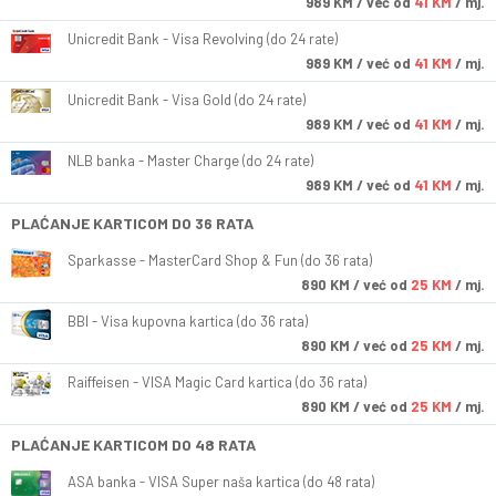
989
KM
/ već od
41 KM
/ mj.
Unicredit Bank - Visa Revolving (do 24 rate)
989
KM
/ već od
41 KM
/ mj.
Unicredit Bank - Visa Gold (do 24 rate)
989
KM
/ već od
41 KM
/ mj.
NLB banka - Master Charge (do 24 rate)
989
KM
/ već od
41 KM
/ mj.
PLAĆANJE KARTICOM DO 36 RATA
Sparkasse - MasterCard Shop & Fun (do 36 rata)
890
KM
/ već od
25 KM
/ mj.
BBI - Visa kupovna kartica (do 36 rata)
890
KM
/ već od
25 KM
/ mj.
Raiffeisen - VISA Magic Card kartica (do 36 rata)
890
KM
/ već od
25 KM
/ mj.
PLAĆANJE KARTICOM DO 48 RATA
ASA banka - VISA Super naša kartica (do 48 rata)