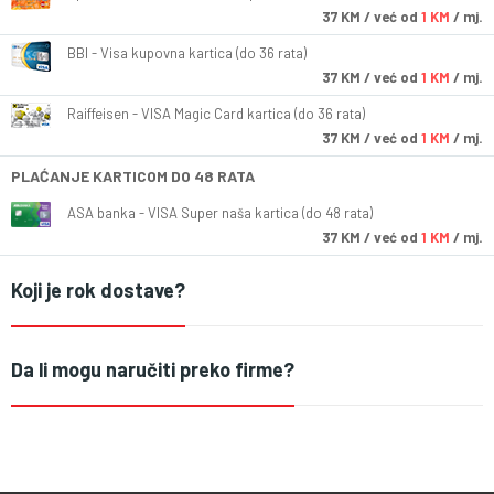
37
KM
/ već od
1 KM
/ mj.
BBI - Visa kupovna kartica (do 36 rata)
37
KM
/ već od
1 KM
/ mj.
Raiffeisen - VISA Magic Card kartica (do 36 rata)
37
KM
/ već od
1 KM
/ mj.
PLAĆANJE KARTICOM DO 48 RATA
ASA banka - VISA Super naša kartica (do 48 rata)
37
KM
/ već od
1 KM
/ mj.
Koji je rok dostave?
Da li mogu naručiti preko firme?