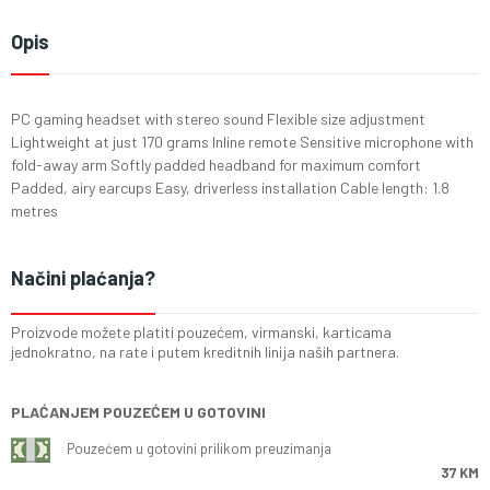
Opis
PC gaming headset with stereo sound Flexible size adjustment
Lightweight at just 170 grams Inline remote Sensitive microphone with
fold-away arm Softly padded headband for maximum comfort
Padded, airy earcups Easy, driverless installation Cable length: 1.8
metres
Načini plaćanja?
Proizvode možete platiti pouzećem, virmanski, karticama
jednokratno, na rate i putem kreditnih linija naših partnera.
PLAĆANJEM POUZEĆEM U GOTOVINI
Pouzećem u gotovini prilikom preuzimanja
37 KM