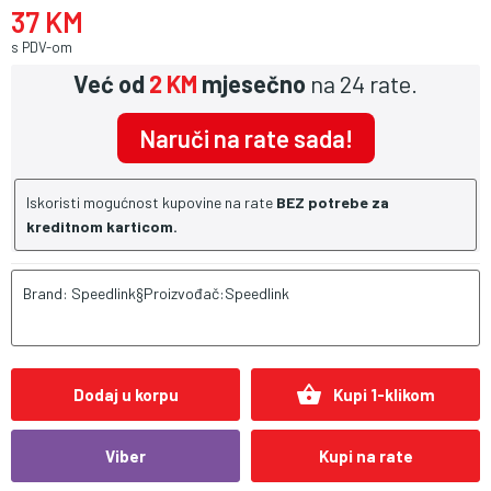
37 KM
s PDV-om
Već od
2 KM
mjesečno
na 24 rate.
Naruči na rate sada!
Iskoristi mogućnost kupovine na rate
BEZ potrebe za
kreditnom karticom.
Brand: Speedlink§Proizvođač:Speedlink
shopping_basket
Dodaj u korpu
Kupi 1-klikom
Viber
Kupi na rate