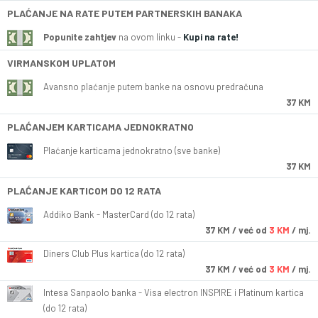
PLAĆANJE NA RATE PUTEM PARTNERSKIH BANAKA
Popunite zahtjev
na ovom linku -
Kupi na rate!
VIRMANSKOM UPLATOM
Avansno plaćanje putem banke na osnovu predračuna
37 KM
PLAĆANJEM KARTICAMA JEDNOKRATNO
Plaćanje karticama jednokratno (sve banke)
37 KM
PLAĆANJE KARTICOM DO 12 RATA
Addiko Bank - MasterCard (do 12 rata)
37
KM
/ već od
3 KM
/ mj.
Diners Club Plus kartica (do 12 rata)
37
KM
/ već od
3 KM
/ mj.
Intesa Sanpaolo banka - Visa electron INSPIRE i Platinum kartica
(do 12 rata)