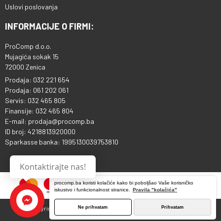
Uslovi poslovanja
INFORMACIJE O FIRMI:
ProComp d.o.o.
Mujagića sokak 15
72000 Zenica
Prodaja: 032 221 654
Prodaja: 061 202 061
Servis: 032 465 805
Finansije: 032 465 804
E-mail: prodaja@procomp.ba
ID broj: 4218813920000
Sparkasse banka: 1995130039753810
Kontaktirajte nas!
procomp.ba koristi kolačiće kako bi poboljšao Vaše korisničko
iskustvo i funkcionalnost stranice.
Pravila "kolačića"
Ne prihvatam
Prihvatam
Copyright © 2013 - 2026 ProComp d.o.o. Sva prava pridržana.