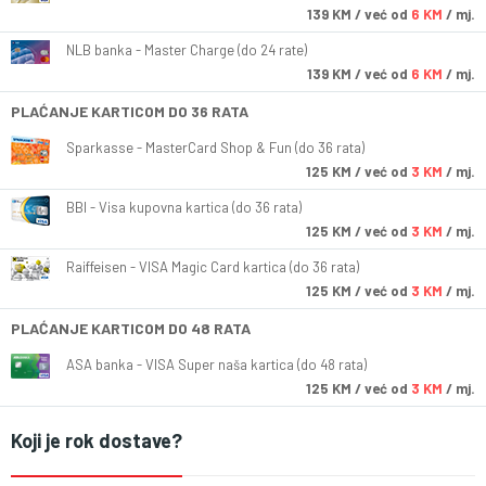
139
KM
/ već od
6 KM
/ mj.
NLB banka - Master Charge (do 24 rate)
139
KM
/ već od
6 KM
/ mj.
PLAĆANJE KARTICOM DO 36 RATA
Sparkasse - MasterCard Shop & Fun (do 36 rata)
125
KM
/ već od
3 KM
/ mj.
BBI - Visa kupovna kartica (do 36 rata)
125
KM
/ već od
3 KM
/ mj.
Raiffeisen - VISA Magic Card kartica (do 36 rata)
125
KM
/ već od
3 KM
/ mj.
PLAĆANJE KARTICOM DO 48 RATA
ASA banka - VISA Super naša kartica (do 48 rata)
125
KM
/ već od
3 KM
/ mj.
Koji je rok dostave?