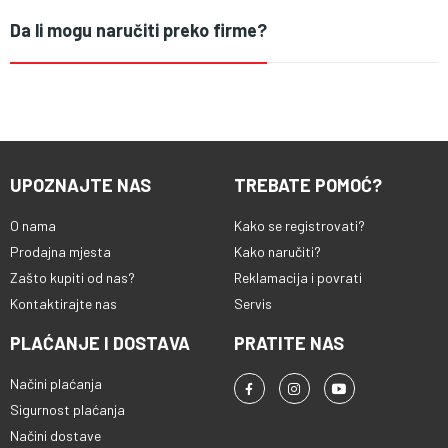
Da li mogu naručiti preko firme?
UPOZNAJTE NAS
TREBATE POMOĆ?
O nama
Kako se registrovati?
Prodajna mjesta
Kako naručiti?
Zašto kupiti od nas?
Reklamacija i povrati
Kontaktirajte nas
Servis
PLAĆANJE I DOSTAVA
PRATITE NAS
Načini plaćanja
Sigurnost plaćanja
Načini dostave