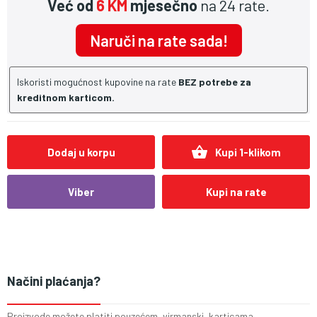
Već od
6 KM
mjesečno
na 24 rate.
Naruči na rate sada!
Iskoristi mogućnost kupovine na rate
BEZ potrebe za
kreditnom karticom.
shopping_basket
Dodaj u korpu
Kupi 1-klikom
Viber
Kupi na rate
Načini plaćanja?
Proizvode možete platiti pouzećem, virmanski, karticama