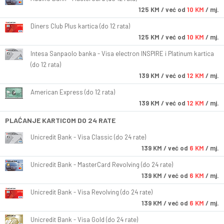
125
KM
/ već od
10 KM
/ mj.
Diners Club Plus kartica (do 12 rata)
125
KM
/ već od
10 KM
/ mj.
Intesa Sanpaolo banka - Visa electron INSPIRE i Platinum kartica
(do 12 rata)
139
KM
/ već od
12 KM
/ mj.
American Express (do 12 rata)
139
KM
/ već od
12 KM
/ mj.
PLAĆANJE KARTICOM DO 24 RATE
Unicredit Bank - Visa Classic (do 24 rate)
139
KM
/ već od
6 KM
/ mj.
Unicredit Bank - MasterCard Revolving (do 24 rate)
139
KM
/ već od
6 KM
/ mj.
Unicredit Bank - Visa Revolving (do 24 rate)
139
KM
/ već od
6 KM
/ mj.
Unicredit Bank - Visa Gold (do 24 rate)