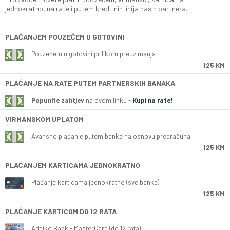
jednokratno, na rate i putem kreditnih linija naših partnera.
PLAĆANJEM POUZEĆEM U GOTOVINI
Pouzećem u gotovini prilikom preuzimanja
125 KM
PLAĆANJE NA RATE PUTEM PARTNERSKIH BANAKA
Popunite zahtjev
na ovom linku -
Kupi na rate!
VIRMANSKOM UPLATOM
Avansno plaćanje putem banke na osnovu predračuna
125 KM
PLAĆANJEM KARTICAMA JEDNOKRATNO
Plaćanje karticama jednokratno (sve banke)
125 KM
PLAĆANJE KARTICOM DO 12 RATA
Addiko Bank - MasterCard (do 12 rata)