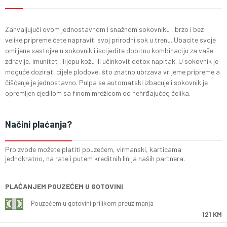
Zahvaljujući ovom jednostavnom i snažnom sokovniku , brzo i bez
velike pripreme ćete napraviti svoj prirodni sok u trenu. Ubacite svoje
omiljene sastojke u sokovnik i iscijedite dobitnu kombinaciju za vaše
zdravlje, imunitet , lijepu kožu ili učinkovit detox napitak. U sokovnik je
moguće dozirati cijele plodove, što znatno ubrzava vrijeme pripreme a
čišćenje je jednostavno. Pulpa se automatski izbacuje i sokovnik je
opremljen cjedilom sa finom mrežicom od nehrđajućeg čelika.
Načini plaćanja?
Proizvode možete platiti pouzećem, virmanski, karticama
jednokratno, na rate i putem kreditnih linija naših partnera.
PLAĆANJEM POUZEĆEM U GOTOVINI
Pouzećem u gotovini prilikom preuzimanja
121 KM