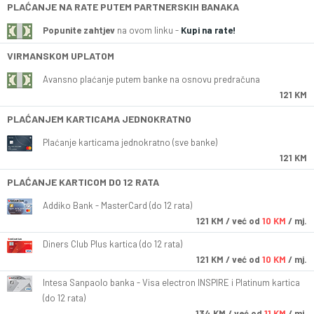
PLAĆANJE NA RATE PUTEM PARTNERSKIH BANAKA
Popunite zahtjev
na ovom linku -
Kupi na rate!
VIRMANSKOM UPLATOM
Avansno plaćanje putem banke na osnovu predračuna
121 KM
PLAĆANJEM KARTICAMA JEDNOKRATNO
Plaćanje karticama jednokratno (sve banke)
121 KM
PLAĆANJE KARTICOM DO 12 RATA
Addiko Bank - MasterCard (do 12 rata)
121
KM
/ već od
10 KM
/ mj.
Diners Club Plus kartica (do 12 rata)
121
KM
/ već od
10 KM
/ mj.
Intesa Sanpaolo banka - Visa electron INSPIRE i Platinum kartica
(do 12 rata)
134
KM
/ već od
11 KM
/ mj.