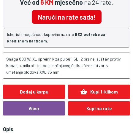
Već od
6 KM
mjesečno
na 24 rate.
Naruči na rate sada!
Iskoristi mogućnost kupovine na rate
BEZ potrebe za
kreditnom karticom.
Snaga 800 W, XL spremnik za pulpu 1,5L, 2 brzine, sustav protiv
kapanja, mikrofilter od nehrđajućeg čelika, široki otvor za
umetanje plodova XXL 75 mm
shopping_basket
Dodaj u korpu
Kupi 1-klikom
Viber
Kupi na rate
Opis