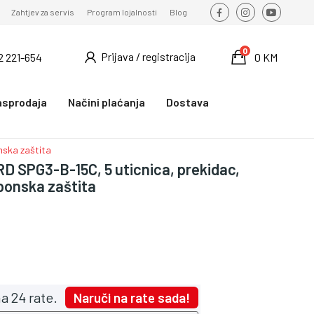
Zahtjev za servis
Program lojalnosti
Blog
0
Prijava / registracija
2 221-654
0 KM
asprodaja
Načini plaćanja
Dostava
nska zaštita
 SPG3-B-15C, 5 uticnica, prekidac,
ponska zaštita
a 24 rate.
Naruči na rate sada!