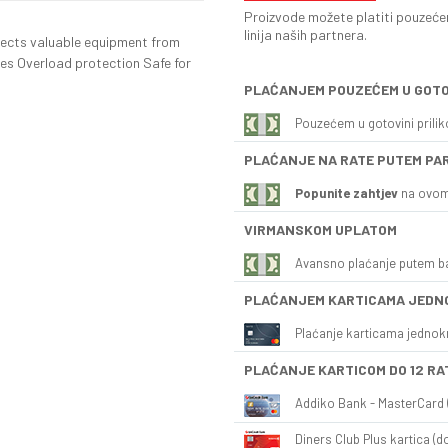
Proizvode možete platiti pouzećem
linija naših partnera.
ects valuable equipment from
es Overload protection Safe for
PLAĆANJEM POUZEĆEM U GOTO
Pouzećem u gotovini prili
PLAĆANJE NA RATE PUTEM PA
Popunite zahtjev
na ovom
VIRMANSKOM UPLATOM
Avansno plaćanje putem b
PLAĆANJEM KARTICAMA JEDN
Plaćanje karticama jednok
PLAĆANJE KARTICOM DO 12 RA
Addiko Bank - MasterCard (
Diners Club Plus kartica (do