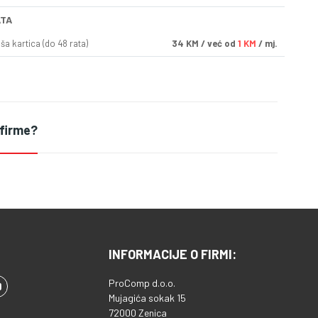
ATA
a kartica (do 48 rata)
34
KM
/ već od
1 KM
/ mj.
 firme?
INFORMACIJE O FIRMI:
ProComp d.o.o.
Mujagića sokak 15
72000 Zenica