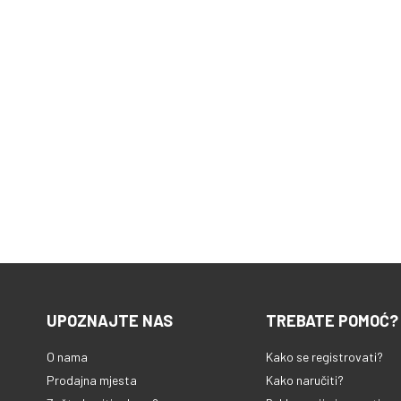
UPOZNAJTE NAS
TREBATE POMOĆ?
O nama
Kako se registrovati?
Prodajna mjesta
Kako naručiti?