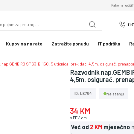
Kako naručiti?
03
Kupovina na rate
Zatražite ponudu
IT podrška
R
 nap.GEMBIRD SPG3-B-15C, 5 uticnica, prekidac, 4,5m, osigurač, prenapo
Razvodnik nap.GEMBIRD
4,5m, osigurač, prena
ID: LE784
Na stanju
34 KM
s PDV-om
Već od
2 KM
mjesečno
n