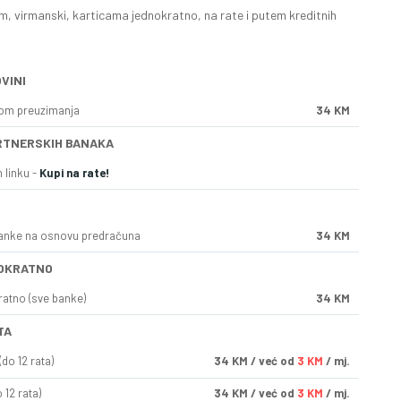
, virmanski, karticama jednokratno, na rate i putem kreditnih
VINI
kom preuzimanja
34 KM
RTNERSKIH BANAKA
 linku -
Kupi na rate!
anke na osnovu predračuna
34 KM
OKRATNO
ratno (sve banke)
34 KM
TA
do 12 rata)
34
KM
/ već od
3 KM
/ mj.
 12 rata)
34
KM
/ već od
3 KM
/ mj.