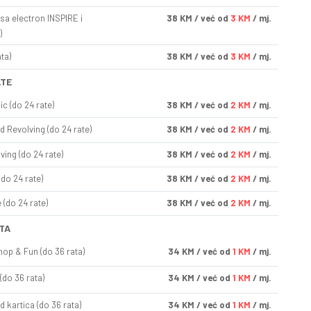
sa electron INSPIRE i
38
KM
/ već od
3 KM
/ mj.
)
ta)
38
KM
/ već od
3 KM
/ mj.
ATE
ic (do 24 rate)
38
KM
/ već od
2 KM
/ mj.
d Revolving (do 24 rate)
38
KM
/ već od
2 KM
/ mj.
ving (do 24 rate)
38
KM
/ već od
2 KM
/ mj.
(do 24 rate)
38
KM
/ već od
2 KM
/ mj.
(do 24 rate)
38
KM
/ već od
2 KM
/ mj.
TA
op & Fun (do 36 rata)
34
KM
/ već od
1 KM
/ mj.
(do 36 rata)
34
KM
/ već od
1 KM
/ mj.
d kartica (do 36 rata)
34
KM
/ već od
1 KM
/ mj.