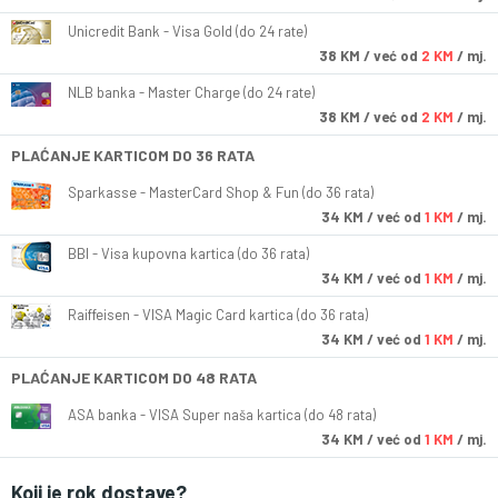
Unicredit Bank - Visa Gold (do 24 rate)
38
KM
/ već od
2 KM
/ mj.
NLB banka - Master Charge (do 24 rate)
38
KM
/ već od
2 KM
/ mj.
PLAĆANJE KARTICOM DO 36 RATA
Sparkasse - MasterCard Shop & Fun (do 36 rata)
34
KM
/ već od
1 KM
/ mj.
BBI - Visa kupovna kartica (do 36 rata)
34
KM
/ već od
1 KM
/ mj.
Raiffeisen - VISA Magic Card kartica (do 36 rata)
34
KM
/ već od
1 KM
/ mj.
PLAĆANJE KARTICOM DO 48 RATA
ASA banka - VISA Super naša kartica (do 48 rata)
34
KM
/ već od
1 KM
/ mj.
Koji je rok dostave?