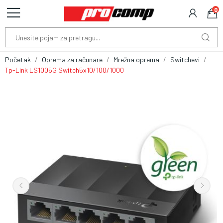
0
Početak
Oprema za računare
Mrežna oprema
Switchevi
Tp-Link LS1005G Switch5x10/100/1000