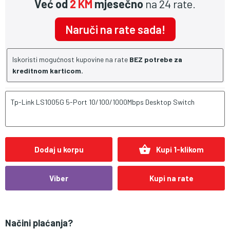
Već od
2 KM
mjesečno
na 24 rate.
Naruči na rate sada!
Iskoristi mogućnost kupovine na rate
BEZ potrebe za
kreditnom karticom.
Tp-Link LS1005G 5-Port 10/100/1000Mbps Desktop Switch
shopping_basket
Dodaj u korpu
Kupi 1-klikom
Viber
Kupi na rate
Načini plaćanja?