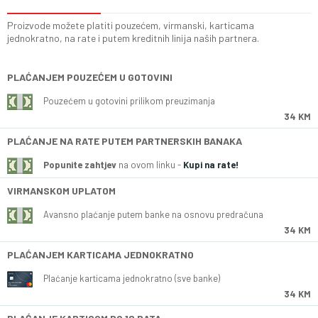
Proizvode možete platiti pouzećem, virmanski, karticama
jednokratno, na rate i putem kreditnih linija naših partnera.
PLAĆANJEM POUZEĆEM U GOTOVINI
Pouzećem u gotovini prilikom preuzimanja
34 KM
PLAĆANJE NA RATE PUTEM PARTNERSKIH BANAKA
Popunite zahtjev
na ovom linku -
Kupi na rate!
VIRMANSKOM UPLATOM
Avansno plaćanje putem banke na osnovu predračuna
34 KM
PLAĆANJEM KARTICAMA JEDNOKRATNO
Plaćanje karticama jednokratno (sve banke)
34 KM