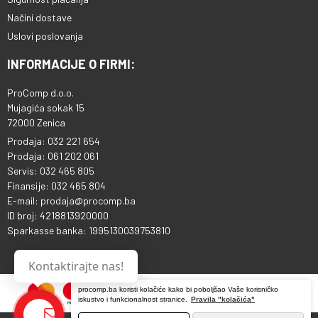
Načini dostave
Uslovi poslovanja
INFORMACIJE O FIRMI:
ProComp d.o.o.
Mujagića sokak 15
72000 Zenica
Prodaja: 032 221 654
Prodaja: 061 202 061
Servis: 032 465 805
Finansije: 032 465 804
E-mail: prodaja@procomp.ba
ID broj: 4218813920000
Sparkasse banka: 1995130039753810
Kontaktirajte nas!
procomp.ba koristi kolačiće kako bi poboljšao Vaše korisničko
iskustvo i funkcionalnost stranice.
Pravila "kolačića"