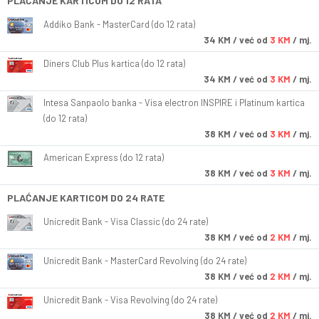
PLAĆANJE KARTICOM DO 12 RATA
Addiko Bank - MasterCard (do 12 rata)
34
KM
/ već od
3 KM
/ mj.
Diners Club Plus kartica (do 12 rata)
34
KM
/ već od
3 KM
/ mj.
Intesa Sanpaolo banka - Visa electron INSPIRE i Platinum kartica
(do 12 rata)
38
KM
/ već od
3 KM
/ mj.
American Express (do 12 rata)
38
KM
/ već od
3 KM
/ mj.
PLAĆANJE KARTICOM DO 24 RATE
Unicredit Bank - Visa Classic (do 24 rate)
38
KM
/ već od
2 KM
/ mj.
Unicredit Bank - MasterCard Revolving (do 24 rate)
38
KM
/ već od
2 KM
/ mj.
Unicredit Bank - Visa Revolving (do 24 rate)
38
KM
/ već od
2 KM
/ mj.