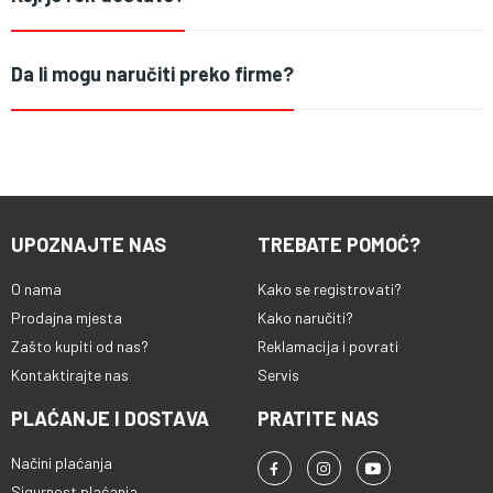
Da li mogu naručiti preko firme?
UPOZNAJTE NAS
TREBATE POMOĆ?
O nama
Kako se registrovati?
Prodajna mjesta
Kako naručiti?
Zašto kupiti od nas?
Reklamacija i povrati
Kontaktirajte nas
Servis
PLAĆANJE I DOSTAVA
PRATITE NAS
Načini plaćanja
Sigurnost plaćanja