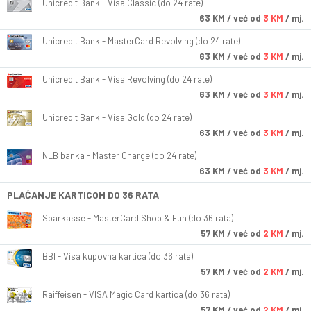
Unicredit Bank - Visa Classic (do 24 rate)
63
KM
/ već od
3 KM
/ mj.
Unicredit Bank - MasterCard Revolving (do 24 rate)
63
KM
/ već od
3 KM
/ mj.
Unicredit Bank - Visa Revolving (do 24 rate)
63
KM
/ već od
3 KM
/ mj.
Unicredit Bank - Visa Gold (do 24 rate)
63
KM
/ već od
3 KM
/ mj.
NLB banka - Master Charge (do 24 rate)
63
KM
/ već od
3 KM
/ mj.
PLAĆANJE KARTICOM DO 36 RATA
Sparkasse - MasterCard Shop & Fun (do 36 rata)
57
KM
/ već od
2 KM
/ mj.
BBI - Visa kupovna kartica (do 36 rata)
57
KM
/ već od
2 KM
/ mj.
Raiffeisen - VISA Magic Card kartica (do 36 rata)
57
KM
/ već od
2 KM
/ mj.