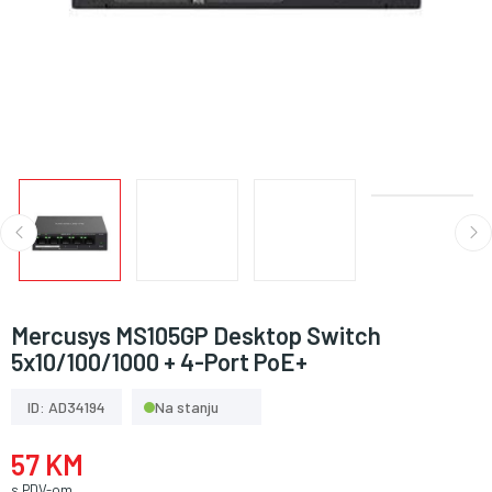
Mercusys MS105GP Desktop Switch
5x10/100/1000 + 4-Port PoE+
ID: AD34194
Na stanju
57 KM
s PDV-om