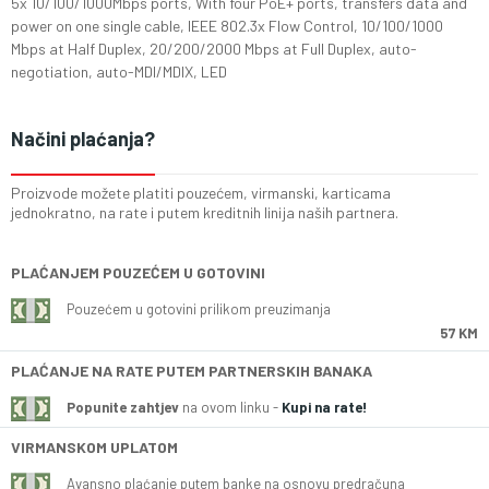
5x 10/100/1000Mbps ports, With four PoE+ ports, transfers data and
power on one single cable, IEEE 802.3x Flow Control, 10/100/1000
Mbps at Half Duplex, 20/200/2000 Mbps at Full Duplex, auto-
negotiation, auto-MDI/MDIX, LED
Načini plaćanja?
Proizvode možete platiti pouzećem, virmanski, karticama
jednokratno, na rate i putem kreditnih linija naših partnera.
PLAĆANJEM POUZEĆEM U GOTOVINI
Pouzećem u gotovini prilikom preuzimanja
57 KM
PLAĆANJE NA RATE PUTEM PARTNERSKIH BANAKA
Popunite zahtjev
na ovom linku -
Kupi na rate!
VIRMANSKOM UPLATOM
Avansno plaćanje putem banke na osnovu predračuna