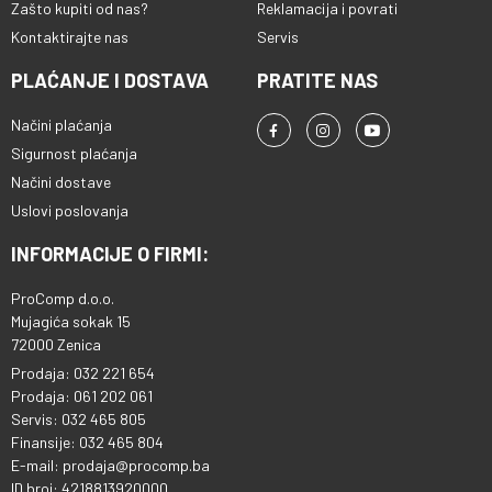
Zašto kupiti od nas?
Reklamacija i povrati
Kontaktirajte nas
Servis
PLAĆANJE I DOSTAVA
PRATITE NAS
Načini plaćanja
Sigurnost plaćanja
Načini dostave
Uslovi poslovanja
INFORMACIJE O FIRMI:
ProComp d.o.o.
Mujagića sokak 15
72000 Zenica
Prodaja: 032 221 654
Prodaja: 061 202 061
Servis: 032 465 805
Finansije: 032 465 804
E-mail: prodaja@procomp.ba
ID broj: 4218813920000