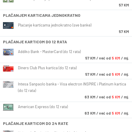
57 KM
PLAĆANJEM KARTICAMA JEDNOKRATNO
Plaćanje karticama jednokratno (sve banke)
57 KM
PLAĆANJE KARTICOM DO 12 RATA
Addiko Bank - MasterCard (do 12 rata)
57
KM
/ već od
5 KM
/ mj.
Diners Club Plus kartica (do 12 rata)
57
KM
/ već od
5 KM
/ mj.
Intesa Sanpaolo banka - Visa electron INSPIRE i Platinum kartica
(do 12 rata)
63
KM
/ već od
5 KM
/ mj.
American Express (do 12 rata)
63
KM
/ već od
5 KM
/ mj.
PLAĆANJE KARTICOM DO 24 RATE