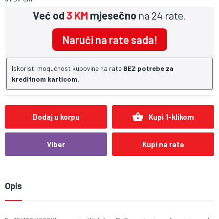
Već od
3 KM
mjesečno
na 24 rate.
Naruči na rate sada!
Iskoristi mogućnost kupovine na rate
BEZ potrebe za
kreditnom karticom.
shopping_basket
Dodaj u korpu
Kupi 1-klikom
Viber
Kupi na rate
Opis