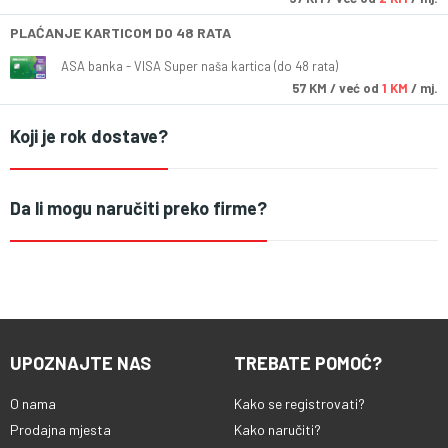
PLAĆANJE KARTICOM DO 48 RATA
ASA banka - VISA Super naša kartica (do 48 rata)
57
KM
/ već od
1 KM
/ mj.
Koji je rok dostave?
Da li mogu naručiti preko firme?
UPOZNAJTE NAS
TREBATE POMOĆ?
O nama
Kako se registrovati?
Prodajna mjesta
Kako naručiti?