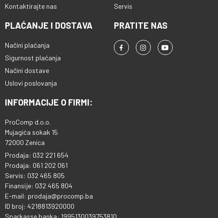
Kontaktirajte nas
Servis
PLAĆANJE I DOSTAVA
PRATITE NAS
Načini plaćanja
Sigurnost plaćanja
Načini dostave
Uslovi poslovanja
INFORMACIJE O FIRMI:
ProComp d.o.o.
Mujagića sokak 15
72000 Zenica
Prodaja: 032 221 654
Prodaja: 061 202 061
Servis: 032 465 805
Finansije: 032 465 804
E-mail: prodaja@procomp.ba
ID broj: 4218813920000
Sparkasse banka: 1995130039753810