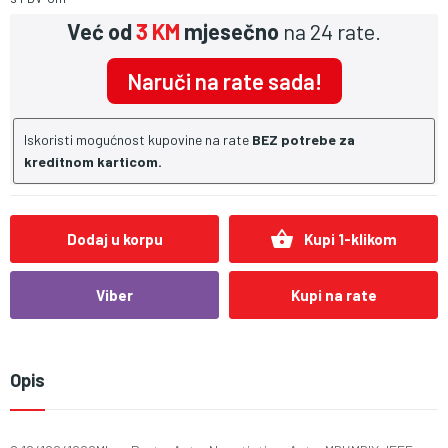
Već od
3 KM
mjesečno
na 24 rate.
Naruči na rate sada!
Iskoristi mogućnost kupovine na rate
BEZ potrebe za
kreditnom karticom.
shopping_basket
Dodaj u korpu
Kupi 1-klikom
Viber
Kupi na rate
Opis