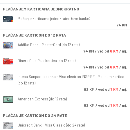
PLAĆANJEM KARTICAMA JEDNOKRATNO
Plaćanje karticama jednokratno (sve banke)
74 KM
PLAĆANJE KARTICOM DO 12 RATA
Addiko Bank - MasterCard (do 12 rata)
74
KM
/ već od
6 KM
/ mj.
Diners Club Plus kartica (do 12 rata)
74
KM
/ već od
6 KM
/ mj.
Intesa Sanpaolo banka - Visa electron INSPIRE i Platinum kartica
(do 12 rata)
82
KM
/ već od
7 KM
/ mj.
American Express (do 12 rata)
82
KM
/ već od
7 KM
/ mj.
PLAĆANJE KARTICOM DO 24 RATE
Unicredit Bank - Visa Classic (do 24 rate)