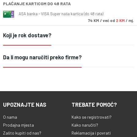
PLAĆANJE KARTICOM DO 48 RATA
ASA banka - VISA Super naša kartica (do 48 rata)
74
KM
/ već od
2 KM
/ mj.
Koji je rok dostave?
Da li mogu naručiti preko firme?
UPOZNAJTE NAS
TREBATE POMOĆ?
O nama
Kako se registrovati?
Prodajna mjesta
Kako naručiti?
Zašto kupiti od nas?
Reklamacija i povrati