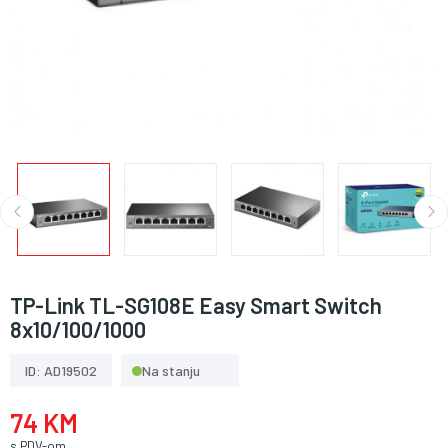
TP-Link TL-SG108E Easy Smart Switch
8x10/100/1000
ID: AD19502
Na stanju
74 KM
s PDV-om