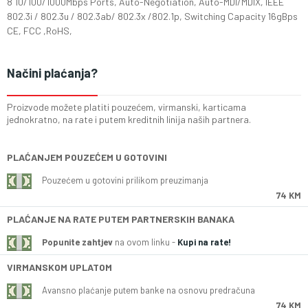
8 10/100/1000Mbps Ports, Auto-Negotiation, Auto-MDI/MDIX, IEEE
802.3i / 802.3u / 802.3ab/ 802.3x /802.1p, Switching Capacity 16gBps
CE, FCC ,RoHS,
Načini plaćanja?
Proizvode možete platiti pouzećem, virmanski, karticama
jednokratno, na rate i putem kreditnih linija naših partnera.
PLAĆANJEM POUZEĆEM U GOTOVINI
Pouzećem u gotovini prilikom preuzimanja
74 KM
PLAĆANJE NA RATE PUTEM PARTNERSKIH BANAKA
Popunite zahtjev
na ovom linku -
Kupi na rate!
VIRMANSKOM UPLATOM
Avansno plaćanje putem banke na osnovu predračuna
74 KM