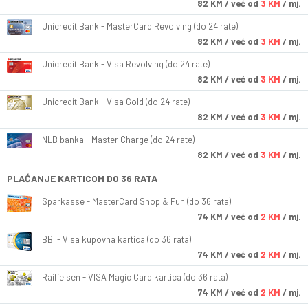
82
KM
/ već od
3 KM
/ mj.
Unicredit Bank - MasterCard Revolving (do 24 rate)
82
KM
/ već od
3 KM
/ mj.
Unicredit Bank - Visa Revolving (do 24 rate)
82
KM
/ već od
3 KM
/ mj.
Unicredit Bank - Visa Gold (do 24 rate)
82
KM
/ već od
3 KM
/ mj.
NLB banka - Master Charge (do 24 rate)
82
KM
/ već od
3 KM
/ mj.
PLAĆANJE KARTICOM DO 36 RATA
Sparkasse - MasterCard Shop & Fun (do 36 rata)
74
KM
/ već od
2 KM
/ mj.
BBI - Visa kupovna kartica (do 36 rata)
74
KM
/ već od
2 KM
/ mj.
Raiffeisen - VISA Magic Card kartica (do 36 rata)
74
KM
/ već od
2 KM
/ mj.