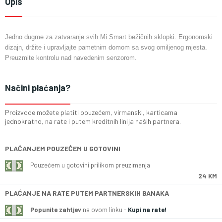
Opis
Jedno dugme za zatvaranje svih Mi Smart bežičnih sklopki. Ergonomski
dizajn, držite i upravljajte pametnim domom sa svog omiljenog mjesta.
Preuzmite kontrolu nad navedenim senzorom.
Načini plaćanja?
Proizvode možete platiti pouzećem, virmanski, karticama
jednokratno, na rate i putem kreditnih linija naših partnera.
PLAĆANJEM POUZEĆEM U GOTOVINI
Pouzećem u gotovini prilikom preuzimanja
24 KM
PLAĆANJE NA RATE PUTEM PARTNERSKIH BANAKA
Popunite zahtjev
na ovom linku -
Kupi na rate!