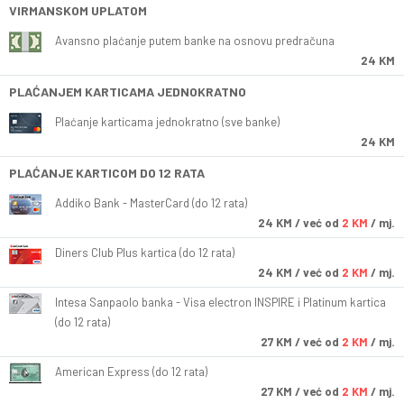
VIRMANSKOM UPLATOM
Avansno plaćanje putem banke na osnovu predračuna
24 KM
PLAĆANJEM KARTICAMA JEDNOKRATNO
Plaćanje karticama jednokratno (sve banke)
24 KM
PLAĆANJE KARTICOM DO 12 RATA
Addiko Bank - MasterCard (do 12 rata)
24
KM
/ već od
2 KM
/ mj.
Diners Club Plus kartica (do 12 rata)
24
KM
/ već od
2 KM
/ mj.
Intesa Sanpaolo banka - Visa electron INSPIRE i Platinum kartica
(do 12 rata)
27
KM
/ već od
2 KM
/ mj.
American Express (do 12 rata)
27
KM
/ već od
2 KM
/ mj.