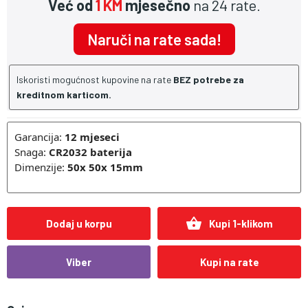
Već od
1 KM
mjesečno
na 24 rate.
Naruči na rate sada!
Iskoristi mogućnost kupovine na rate
BEZ potrebe za
kreditnom karticom.
Garancija:
12 mjeseci
Snaga:
CR2032 baterija
Dimenzije:
50x 50x 15mm
shopping_basket
Dodaj u korpu
Kupi 1-klikom
Viber
Kupi na rate