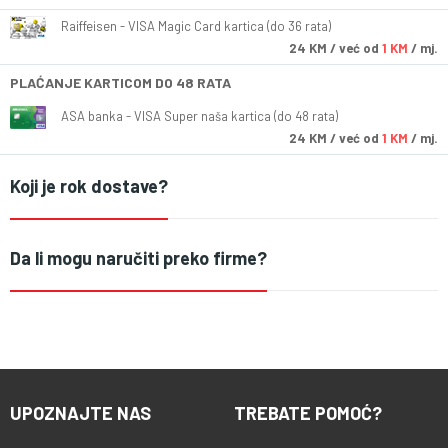
Raiffeisen - VISA Magic Card kartica (do 36 rata)
24
KM
/ već od
1 KM
/ mj.
PLAĆANJE KARTICOM DO 48 RATA
ASA banka - VISA Super naša kartica (do 48 rata)
24
KM
/ već od
1 KM
/ mj.
Koji je rok dostave?
Da li mogu naručiti preko firme?
UPOZNAJTE NAS
TREBATE POMOĆ?