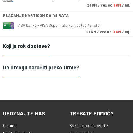
21
KM
/ već od
1 KM
/ mj.
PLAĆANJE KARTICOM DO 48 RATA
ASA banka - VISA Super naša kartica (do 48 rata)
21
KM
/ već od
0 KM
/ mj.
Koji je rok dostave?
Da li mogu naručiti preko firme?
UPOZNAJTE NAS
TREBATE POMOĆ?
O nama
Kako se registrovati?