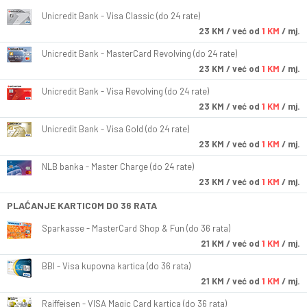
Unicredit Bank - Visa Classic (do 24 rate)
23
KM
/ već od
1 KM
/ mj.
Unicredit Bank - MasterCard Revolving (do 24 rate)
23
KM
/ već od
1 KM
/ mj.
Unicredit Bank - Visa Revolving (do 24 rate)
23
KM
/ već od
1 KM
/ mj.
Unicredit Bank - Visa Gold (do 24 rate)
23
KM
/ već od
1 KM
/ mj.
NLB banka - Master Charge (do 24 rate)
23
KM
/ već od
1 KM
/ mj.
PLAĆANJE KARTICOM DO 36 RATA
Sparkasse - MasterCard Shop & Fun (do 36 rata)
21
KM
/ već od
1 KM
/ mj.
BBI - Visa kupovna kartica (do 36 rata)
21
KM
/ već od
1 KM
/ mj.
Raiffeisen - VISA Magic Card kartica (do 36 rata)