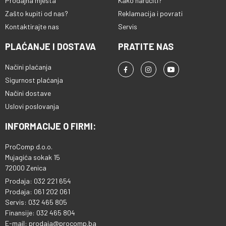
Prodajna mjesta
Kako naručiti?
Zašto kupiti od nas?
Reklamacija i povrati
Kontaktirajte nas
Servis
PLAĆANJE I DOSTAVA
PRATITE NAS
Načini plaćanja
Sigurnost plaćanja
Načini dostave
Uslovi poslovanja
INFORMACIJE O FIRMI:
ProComp d.o.o.
Mujagića sokak 15
72000 Zenica
Prodaja: 032 221 654
Prodaja: 061 202 061
Servis: 032 465 805
Finansije: 032 465 804
E-mail: prodaja@procomp.ba