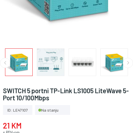
SWITCH 5 portni TP-Link LS1005 LiteWave 5-
Port 10/100Mbps
ID: LE47107
Na stanju
21 KM
s PDV-om