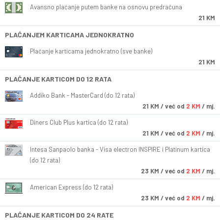
Avansno plaćanje putem banke na osnovu predračuna
21 KM
PLAĆANJEM KARTICAMA JEDNOKRATNO
Plaćanje karticama jednokratno (sve banke)
21 KM
PLAĆANJE KARTICOM DO 12 RATA
Addiko Bank - MasterCard (do 12 rata)
21
KM
/ već od
2 KM
/ mj.
Diners Club Plus kartica (do 12 rata)
21
KM
/ već od
2 KM
/ mj.
Intesa Sanpaolo banka - Visa electron INSPIRE i Platinum kartica
(do 12 rata)
23
KM
/ već od
2 KM
/ mj.
American Express (do 12 rata)
23
KM
/ već od
2 KM
/ mj.
PLAĆANJE KARTICOM DO 24 RATE