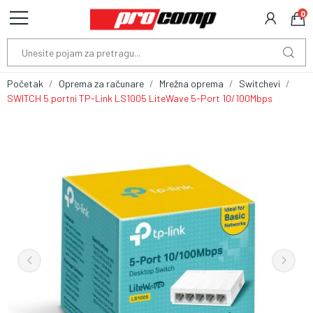
0
Početak
Oprema za računare
Mrežna oprema
Switchevi
SWITCH 5 portni TP-Link LS1005 LiteWave 5-Port 10/100Mbps