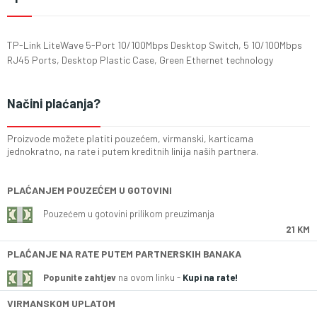
TP-Link LiteWave 5-Port 10/100Mbps Desktop Switch, 5 10/100Mbps
RJ45 Ports, Desktop Plastic Case, Green Ethernet technology
Načini plaćanja?
Proizvode možete platiti pouzećem, virmanski, karticama
jednokratno, na rate i putem kreditnih linija naših partnera.
PLAĆANJEM POUZEĆEM U GOTOVINI
Pouzećem u gotovini prilikom preuzimanja
21 KM
PLAĆANJE NA RATE PUTEM PARTNERSKIH BANAKA
Popunite zahtjev
na ovom linku -
Kupi na rate!
VIRMANSKOM UPLATOM