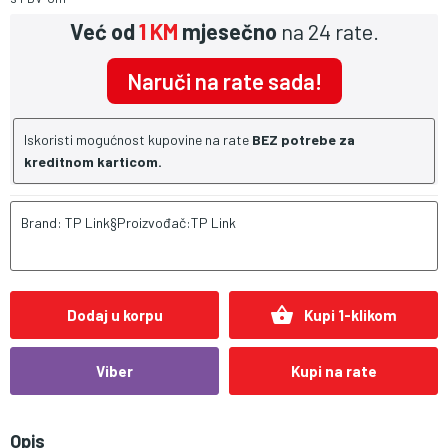
Već od
1 KM
mjesečno
na 24 rate.
Naruči na rate sada!
Iskoristi mogućnost kupovine na rate
BEZ potrebe za
kreditnom karticom.
Brand: TP Link§Proizvođač:TP Link
shopping_basket
Dodaj u korpu
Kupi 1-klikom
Viber
Kupi na rate
Opis