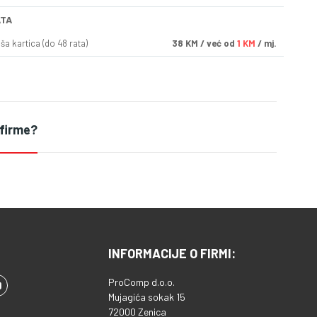
ATA
a kartica (do 48 rata)
38
KM
/ već od
1 KM
/ mj.
 firme?
INFORMACIJE O FIRMI:
ProComp d.o.o.
Mujagića sokak 15
72000 Zenica