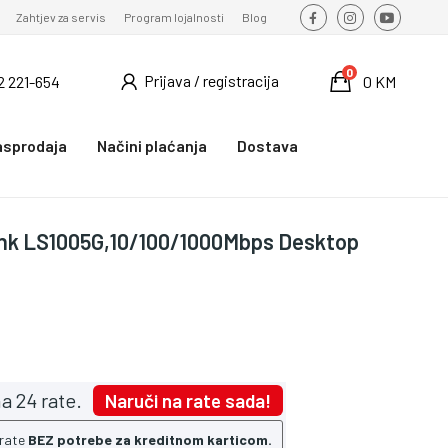
Zahtjev za servis
Program lojalnosti
Blog
0
Prijava / registracija
2 221-654
0 KM
asprodaja
Načini plaćanja
Dostava
ink LS1005G,10/100/1000Mbps Desktop
a 24 rate.
Naruči na rate sada!
 rate
BEZ potrebe za kreditnom karticom.