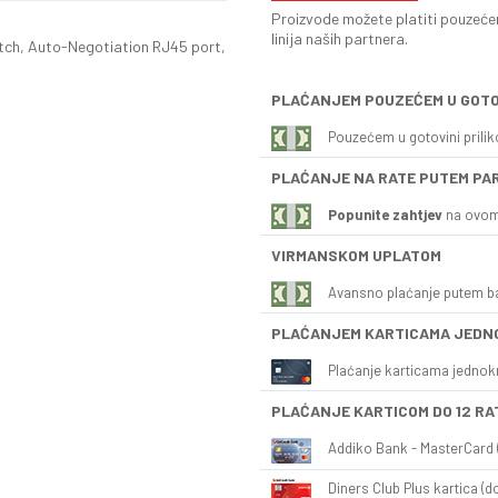
Proizvode možete platiti pouzećem
linija naših partnera.
ch, Auto-Negotiation RJ45 port,
PLAĆANJEM POUZEĆEM U GOTO
Pouzećem u gotovini prili
PLAĆANJE NA RATE PUTEM PA
Popunite zahtjev
na ovom
VIRMANSKOM UPLATOM
Avansno plaćanje putem b
PLAĆANJEM KARTICAMA JEDN
Plaćanje karticama jednok
PLAĆANJE KARTICOM DO 12 RA
Addiko Bank - MasterCard (
Diners Club Plus kartica (do