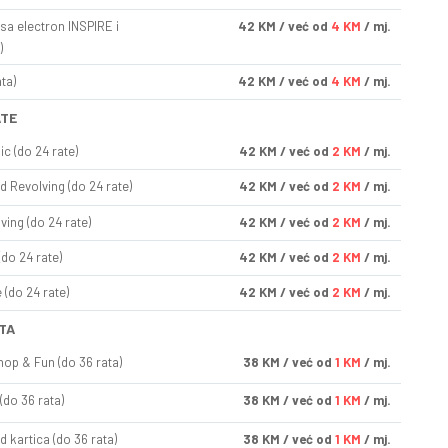
sa electron INSPIRE i
42
KM
/ već od
4 KM
/ mj.
)
ta)
42
KM
/ već od
4 KM
/ mj.
ATE
ic (do 24 rate)
42
KM
/ već od
2 KM
/ mj.
d Revolving (do 24 rate)
42
KM
/ već od
2 KM
/ mj.
ving (do 24 rate)
42
KM
/ već od
2 KM
/ mj.
(do 24 rate)
42
KM
/ već od
2 KM
/ mj.
(do 24 rate)
42
KM
/ već od
2 KM
/ mj.
TA
op & Fun (do 36 rata)
38
KM
/ već od
1 KM
/ mj.
(do 36 rata)
38
KM
/ već od
1 KM
/ mj.
d kartica (do 36 rata)
38
KM
/ već od
1 KM
/ mj.