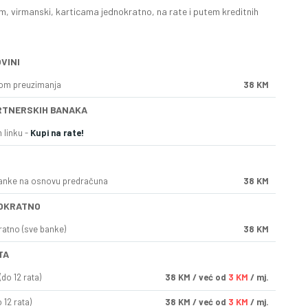
, virmanski, karticama jednokratno, na rate i putem kreditnih
VINI
kom preuzimanja
38 KM
RTNERSKIH BANAKA
 linku -
Kupi na rate!
anke na osnovu predračuna
38 KM
OKRATNO
ratno (sve banke)
38 KM
TA
do 12 rata)
38
KM
/ već od
3 KM
/ mj.
 12 rata)
38
KM
/ već od
3 KM
/ mj.