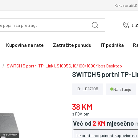
Kako naručiti?
03
Kupovina na rate
Zatražite ponudu
IT podrška
R
SWITCH 5 portni TP-Link LS1005G,10/100/1000Mbps Desktop
SWITCH 5 portni TP-L
ID: LE47105
Na stanju
38 KM
s PDV-om
Već od
2 KM
mjesečno
n
Iskoristi mogućnost kupovine na