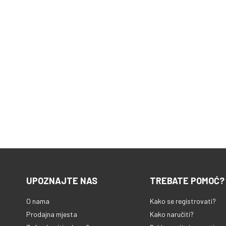
UPOZNAJTE NAS
TREBATE POMOĆ?
O nama
Kako se registrovati?
Prodajna mjesta
Kako naručiti?