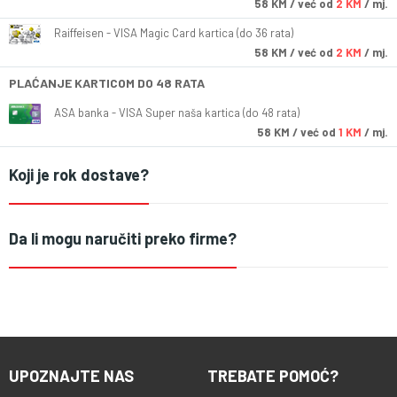
58
KM
/ već od
2 KM
/ mj.
Raiffeisen - VISA Magic Card kartica (do 36 rata)
58
KM
/ već od
2 KM
/ mj.
PLAĆANJE KARTICOM DO 48 RATA
ASA banka - VISA Super naša kartica (do 48 rata)
58
KM
/ već od
1 KM
/ mj.
Koji je rok dostave?
Da li mogu naručiti preko firme?
UPOZNAJTE NAS
TREBATE POMOĆ?