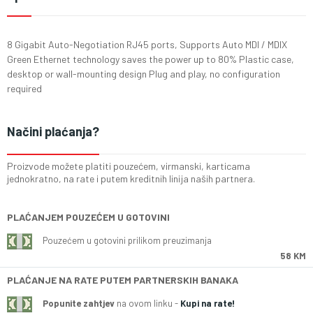
8 Gigabit Auto-Negotiation RJ45 ports, Supports Auto MDI / MDIX
Green Ethernet technology saves the power up to 80% Plastic case,
desktop or wall-mounting design Plug and play, no configuration
required
Načini plaćanja?
Proizvode možete platiti pouzećem, virmanski, karticama
jednokratno, na rate i putem kreditnih linija naših partnera.
PLAĆANJEM POUZEĆEM U GOTOVINI
Pouzećem u gotovini prilikom preuzimanja
58 KM
PLAĆANJE NA RATE PUTEM PARTNERSKIH BANAKA
Popunite zahtjev
na ovom linku -
Kupi na rate!