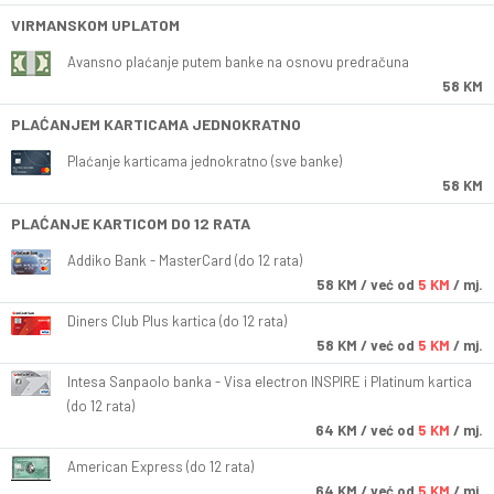
VIRMANSKOM UPLATOM
Avansno plaćanje putem banke na osnovu predračuna
58 KM
PLAĆANJEM KARTICAMA JEDNOKRATNO
Plaćanje karticama jednokratno (sve banke)
58 KM
PLAĆANJE KARTICOM DO 12 RATA
Addiko Bank - MasterCard (do 12 rata)
58
KM
/ već od
5 KM
/ mj.
Diners Club Plus kartica (do 12 rata)
58
KM
/ već od
5 KM
/ mj.
Intesa Sanpaolo banka - Visa electron INSPIRE i Platinum kartica
(do 12 rata)
64
KM
/ već od
5 KM
/ mj.
American Express (do 12 rata)
64
KM
/ već od
5 KM
/ mj.