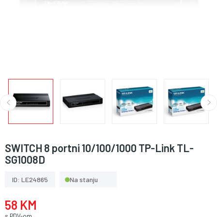
SWITCH 8 portni 10/100/1000 TP-Link TL-
SG1008D
ID: LE24865
Na stanju
58 KM
s PDV-om