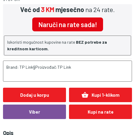
Već od
3 KM
mjesečno
na 24 rate.
Naruči na rate sada!
Iskoristi mogućnost kupovine na rate
BEZ potrebe za
kreditnom karticom.
Brand: TP Link§Proizvođač:TP Link
shopping_basket
Dodaj u korpu
Kupi 1-klikom
Viber
Kupi na rate
Opis