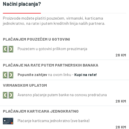
Načini plaćanja?
Proizvode možete platiti pouzećem, virmanski, karticama
jednokratno, na rate i putem kreditnih linija naših partnera.
PLAĆANJEM POUZEĆEM U GOTOVINI
Pouzećem u gotovini prilikom preuzimanja
28 KM
PLAĆANJE NA RATE PUTEM PARTNERSKIH BANAKA
Popunite zahtjev
na ovom linku -
Kupi na rate!
VIRMANSKOM UPLATOM
Avansno plaćanje putem banke na osnovu predračuna
28 KM
PLAĆANJEM KARTICAMA JEDNOKRATNO
Plaćanje karticama jednokratno (sve banke)
28 KM