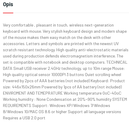
Opis
Very comfortable , pleasant in touch, wireless next-generation
keyboard with mouse. Very stylish keyboard design and modern shape
of the mouse makes them easy match on the desk with other
accessories. Letters and symbols are printed with the newest UV
scratch resistant technology. High quality anti-electrostatic materials
used during production defends electromagnetism interference. The
set is compatible with notebook and desktop computers. TECHNICAL
DATA Small USB receiver 2.4GHz technology, up to 10m range Mouse:
High quality optical sensor 1000DPI 3 buttons Quiet scrolling wheel
Powered by 2pcs of AAA batteries (not included) Keyboard: Product
size: 446x150x26mm Powered by 1pcs of AA battery (not included)
ENVIROMENT AND TEMEPRATURE Working temperature 0oC-40oC
Working humidity : None Condensation at 20%~90% humidity SYSTEM
REQUIREMENTS Support: Windows XP/Windows 7/Windows
8/Windows 10/MAC OS 8.6 or higher Support all language versions
Requires a USB 2.0 port