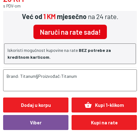
s PDV-om
Već od
1 KM
mjesečno
na 24 rate.
Naruči na rate sada!
Iskoristi mogućnost kupovine na rate
BEZ potrebe za
kreditnom karticom.
Brand: Titanum§Proizvođač:Titanum
shopping_basket
Dodaj u korpu
Kupi 1-klikom
Viber
Kupi na rate