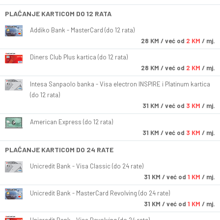
PLAĆANJE KARTICOM DO 12 RATA
Addiko Bank - MasterCard (do 12 rata)
28
KM
/ već od
2 KM
/ mj.
Diners Club Plus kartica (do 12 rata)
28
KM
/ već od
2 KM
/ mj.
Intesa Sanpaolo banka - Visa electron INSPIRE i Platinum kartica
(do 12 rata)
31
KM
/ već od
3 KM
/ mj.
American Express (do 12 rata)
31
KM
/ već od
3 KM
/ mj.
PLAĆANJE KARTICOM DO 24 RATE
Unicredit Bank - Visa Classic (do 24 rate)
31
KM
/ već od
1 KM
/ mj.
Unicredit Bank - MasterCard Revolving (do 24 rate)
31
KM
/ već od
1 KM
/ mj.