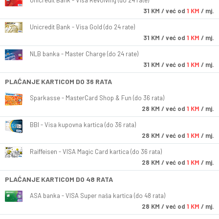
Unicredit Bank - Visa Revolving (do 24 rate)
31
KM
/ već od
1 KM
/ mj.
Unicredit Bank - Visa Gold (do 24 rate)
31
KM
/ već od
1 KM
/ mj.
NLB banka - Master Charge (do 24 rate)
31
KM
/ već od
1 KM
/ mj.
PLAĆANJE KARTICOM DO 36 RATA
Sparkasse - MasterCard Shop & Fun (do 36 rata)
28
KM
/ već od
1 KM
/ mj.
BBI - Visa kupovna kartica (do 36 rata)
28
KM
/ već od
1 KM
/ mj.
Raiffeisen - VISA Magic Card kartica (do 36 rata)
28
KM
/ već od
1 KM
/ mj.
PLAĆANJE KARTICOM DO 48 RATA
ASA banka - VISA Super naša kartica (do 48 rata)
28
KM
/ već od
1 KM
/ mj.