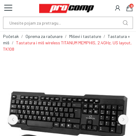
0
Početak
Oprema za računare
Miševi i tastature
Tastatura +
miš
Tastatura i miš wireless TITANUM MEMPHIS, 2.4GHz, US layout,
TK108