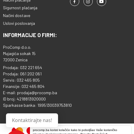
Sigurnost plaćanja
Načini dostave
Uslovi poslovanja
INFORMACIJE O FIRMI:
ProComp d.o.o.
Mujagića sokak 15
72000 Zenica
Prodaja: 032 221 654
Prodaja: 061 202 061
Servis: 032 465 805
Finansije: 032 465 804
E-mail: prodaja@procomp.ba
ID broj: 4218813920000
Sparkasse banka: 1995130039753810
Kontaktirajte nas!
procomp.ba koristi kolačiće kako bi poboljšao Vaše korisničko