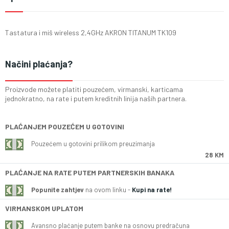
Tastatura i miš wireless 2,4GHz AKRON TITANUM TK109
Načini plaćanja?
Proizvode možete platiti pouzećem, virmanski, karticama
jednokratno, na rate i putem kreditnih linija naših partnera.
PLAĆANJEM POUZEĆEM U GOTOVINI
Pouzećem u gotovini prilikom preuzimanja
28 KM
PLAĆANJE NA RATE PUTEM PARTNERSKIH BANAKA
Popunite zahtjev
na ovom linku -
Kupi na rate!
VIRMANSKOM UPLATOM
Avansno plaćanje putem banke na osnovu predračuna