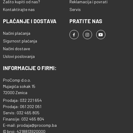
Zašto kupiti od nas?
Reklamacija i povrati
Kontaktirajte nas
Servis
PLAĆANJE I DOSTAVA
PRATITE NAS
Načini plaćanja
Sigurnost plaćanja
Načini dostave
Uslovi poslovanja
INFORMACIJE O FIRMI:
ProComp d.o.o.
Mujagića sokak 15
72000 Zenica
Prodaja: 032 221 654
Prodaja: 061 202 061
Servis: 032 465 805
Finansije: 032 465 804
E-mail: prodaja@procomp.ba
ID broj: 4218813920000