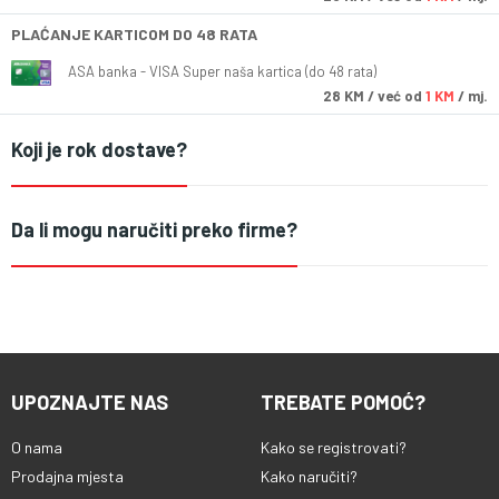
PLAĆANJE KARTICOM DO 48 RATA
ASA banka - VISA Super naša kartica (do 48 rata)
28
KM
/ već od
1 KM
/ mj.
Koji je rok dostave?
Da li mogu naručiti preko firme?
UPOZNAJTE NAS
TREBATE POMOĆ?
O nama
Kako se registrovati?
Prodajna mjesta
Kako naručiti?