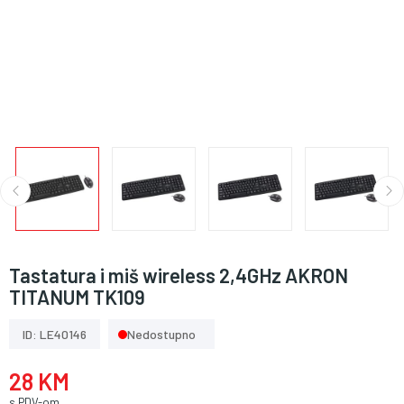
Tastatura i miš wireless 2,4GHz AKRON
TITANUM TK109
ID: LE40146
Nedostupno
28 KM
s PDV-om