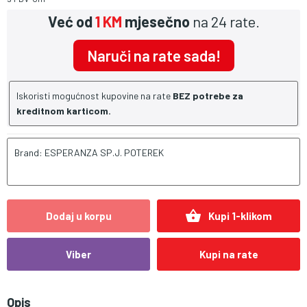
Već od
1 KM
mjesečno
na 24 rate.
Naruči na rate sada!
Iskoristi mogućnost kupovine na rate
BEZ potrebe za
kreditnom karticom.
Brand: ESPERANZA SP.J. POTEREK
shopping_basket
Dodaj u korpu
Kupi 1-klikom
Viber
Kupi na rate
Opis