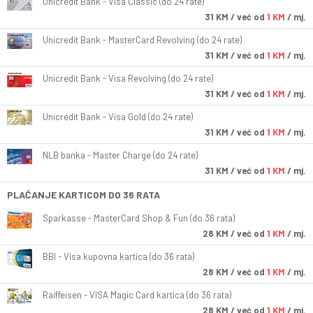
Unicredit Bank - Visa Classic (do 24 rate)
31
KM
/ već od
1 KM
/ mj.
Unicredit Bank - MasterCard Revolving (do 24 rate)
31
KM
/ već od
1 KM
/ mj.
Unicredit Bank - Visa Revolving (do 24 rate)
31
KM
/ već od
1 KM
/ mj.
Unicredit Bank - Visa Gold (do 24 rate)
31
KM
/ već od
1 KM
/ mj.
NLB banka - Master Charge (do 24 rate)
31
KM
/ već od
1 KM
/ mj.
PLAĆANJE KARTICOM DO 36 RATA
Sparkasse - MasterCard Shop & Fun (do 36 rata)
28
KM
/ već od
1 KM
/ mj.
BBI - Visa kupovna kartica (do 36 rata)
28
KM
/ već od
1 KM
/ mj.
Raiffeisen - VISA Magic Card kartica (do 36 rata)
28
KM
/ već od
1 KM
/ mj.