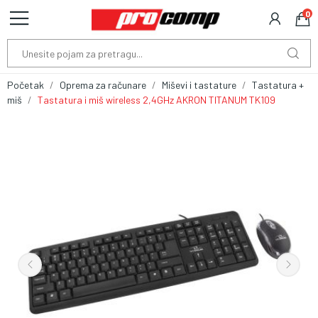
0
Početak
Oprema za računare
Miševi i tastature
Tastatura +
miš
Tastatura i miš wireless 2,4GHz AKRON TITANUM TK109