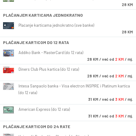
28 KM
PLAĆANJEM KARTICAMA JEDNOKRATNO
Plaćanje karticama jednokratno (sve banke)
28 KM
PLAĆANJE KARTICOM DO 12 RATA
Addiko Bank - MasterCard (do 12 rata)
28
KM
/ već od
2 KM
/ mj.
Diners Club Plus kartica (do 12 rata)
28
KM
/ već od
2 KM
/ mj.
Intesa Sanpaolo banka - Visa electron INSPIRE i Platinum kartica
(do 12 rata)
31
KM
/ već od
3 KM
/ mj.
American Express (do 12 rata)
31
KM
/ već od
3 KM
/ mj.
PLAĆANJE KARTICOM DO 24 RATE