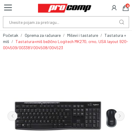
0
Početak
Oprema za računare
Miševi i tastature
Tastatura +
miš
Tastatura+miš bežično Logitech MK270, crno, USA layout 920-
004509/003381/004508/004523