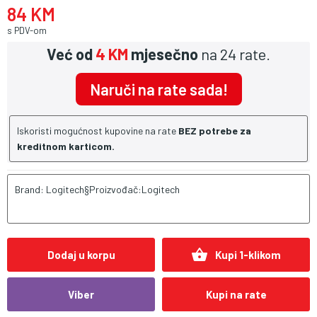
84 KM
s PDV-om
Već od
4 KM
mjesečno
na 24 rate.
Naruči na rate sada!
Iskoristi mogućnost kupovine na rate
BEZ potrebe za
kreditnom karticom.
Brand: Logitech§Proizvođač:Logitech
shopping_basket
Dodaj u korpu
Kupi 1-klikom
Viber
Kupi na rate