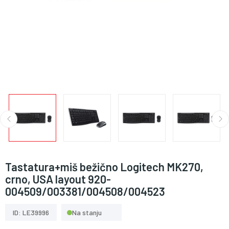
Tastatura+miš bežično Logitech MK270,
crno, USA layout 920-
004509/003381/004508/004523
ID: LE39996
Na stanju