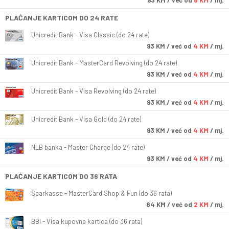
93
KM
/ već od
8 KM
/ mj.
PLAĆANJE KARTICOM DO 24 RATE
Unicredit Bank - Visa Classic (do 24 rate)
93
KM
/ već od
4 KM
/ mj.
Unicredit Bank - MasterCard Revolving (do 24 rate)
93
KM
/ već od
4 KM
/ mj.
Unicredit Bank - Visa Revolving (do 24 rate)
93
KM
/ već od
4 KM
/ mj.
Unicredit Bank - Visa Gold (do 24 rate)
93
KM
/ već od
4 KM
/ mj.
NLB banka - Master Charge (do 24 rate)
93
KM
/ već od
4 KM
/ mj.
PLAĆANJE KARTICOM DO 36 RATA
Sparkasse - MasterCard Shop & Fun (do 36 rata)
84
KM
/ već od
2 KM
/ mj.
BBI - Visa kupovna kartica (do 36 rata)