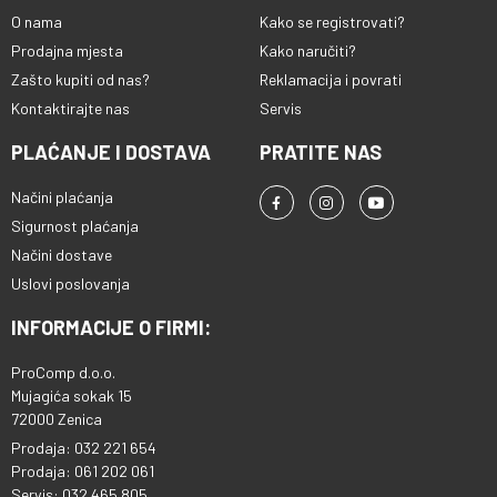
O nama
Kako se registrovati?
Prodajna mjesta
Kako naručiti?
Zašto kupiti od nas?
Reklamacija i povrati
Kontaktirajte nas
Servis
PLAĆANJE I DOSTAVA
PRATITE NAS
Načini plaćanja
Sigurnost plaćanja
Načini dostave
Uslovi poslovanja
INFORMACIJE O FIRMI:
ProComp d.o.o.
Mujagića sokak 15
72000 Zenica
Prodaja: 032 221 654
Prodaja: 061 202 061
Servis: 032 465 805