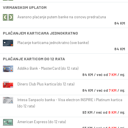
VIRMANSKOM UPLATOM
Avansno plaćanje putem banke na osnovu predračuna
84 KM
PLAĆANJEM KARTICAMA JEDNOKRATNO
Plaćanje karticama jednokratno (sve banke)
84 KM
PLAĆANJE KARTICOM DO 12 RATA
Addiko Bank - MasterCard (do 12 rata)
84
KM
/ već od
7 KM
/ mj.
Diners Club Plus kartica (do 12 rata)
84
KM
/ već od
7 KM
/ mj.
Intesa Sanpaolo banka - Visa electron INSPIRE i Platinum kartica
(do 12 rata)
93
KM
/ već od
8 KM
/ mj.
American Express (do 12 rata)