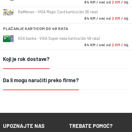
84
KM
/ već od
2 KM
/ mj.
Raiffeisen - VISA Magic Card kartica (do 36 rata)
84
KM
/ već od
2 KM
/ mj.
PLAĆANJE KARTICOM DO 48 RATA
ASA banka - VISA Super naša kartica (do 48 rata)
84
KM
/ već od
2 KM
/ mj.
Koji je rok dostave?
Da li mogu naručiti preko firme?
UPOZNAJTE NAS
TREBATE POMOĆ?