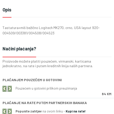
Opis
Tastatura+miš bežično Logitech MK270, crno, USA layout 920-
004509/003381/004508/004523
Načini plaćanja?
Proizvode možete platiti pouzećem, virmanski, karticama
jednokratno, na rate i putem kreditnih linija naših partnera.
PLAĆANJEM POUZEĆEM U GOTOVINI
Pouzećem u gotovini prilikom preuzimanja
84 KM
PLAĆANJE NA RATE PUTEM PARTNERSKIH BANAKA
Popunite zahtjev
na ovom linku -
Kupi na rate!