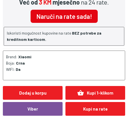
Već od
3 KM
mjesečno
na 24 rate.
Naruči na rate sada!
Iskoristi mogućnost kupovine na rate
BEZ potrebe za
kreditnom karticom.
Brend:
Xiaomi
Boja:
Crna
WIFI:
Da
shopping_basket
Dodaj u korpu
Kupi 1-klikom
Viber
Kupi na rate