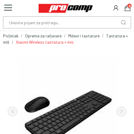
0
Početak
Oprema za računare
Miševi i tastature
Tastatura +
miš
Xiaomi Wireless tastatura + mis