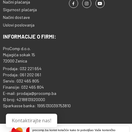
Načini plaćanja
Sigurnost plaćanja
Načini dostave
Uslovi poslovanja
INFORMACIJE O FIRMI:
ProComp d.o.o.
Mujagića sokak 15
72000 Zenica
Prodaja: 032 221 654
Prodaja: 061 202 061
Servis: 032 465 805
Finansije: 032 465 804
E-mail: prodaja@procomp.ba
ID broj: 4218813920000
Sparkasse banka: 1995130039753810
Kontaktirajte nas!
procomp.ba koristi kolačiće kako bi poboljšao Vaše korisničko