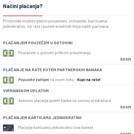
Načini plaćanja?
Proizvode možete platiti pouzećem, virmanski, karticama
jednokratno, na rate i putem kreditnih linija naših partnera.
PLAĆANJEM POUZEĆEM U GOTOVINI
Pouzećem u gotovini prilikom preuzimanja
59 KM
PLAĆANJE NA RATE PUTEM PARTNERSKIH BANAKA
Popunite zahtjev
na ovom linku -
Kupi na rate!
VIRMANSKOM UPLATOM
Avansno plaćanje putem banke na osnovu predračuna
59 KM
PLAĆANJEM KARTICAMA JEDNOKRATNO
Plaćanje karticama jednokratno (sve banke)