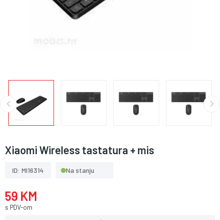
Xiaomi Wireless tastatura + mis
ID: MI16314
Na stanju
59 KM
s PDV-om