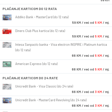
59 KM
PLAĆANJE KARTICOM DO 12 RATA
Addiko Bank - MasterCard (do 12 rata)
59
KM
/ već od
5 KM
/ mj.
Diners Club Plus kartica (do 12 rata)
59
KM
/ već od
5 KM
/ mj.
Intesa Sanpaolo banka - Visa electron INSPIRE i Platinum kartica
(do 12 rata)
66
KM
/ već od
5 KM
/ mj.
American Express (do 12 rata)
66
KM
/ već od
5 KM
/ mj.
PLAĆANJE KARTICOM DO 24 RATE
Unicredit Bank - Visa Classic (do 24 rate)
66
KM
/ već od
3 KM
/ mj.
Unicredit Bank - MasterCard Revolving (do 24 rate)
66
KM
/ već od
3 KM
/ mj.