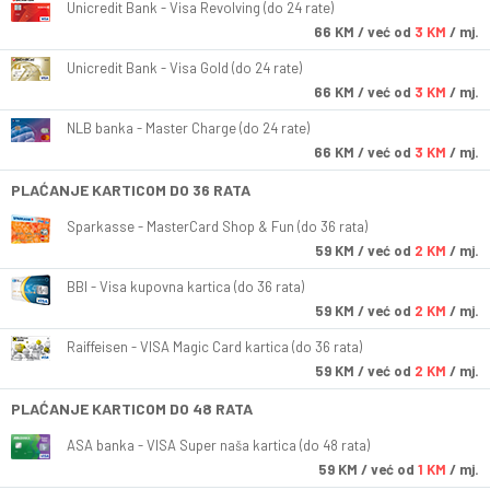
Unicredit Bank - Visa Revolving (do 24 rate)
66
KM
/ već od
3 KM
/ mj.
Unicredit Bank - Visa Gold (do 24 rate)
66
KM
/ već od
3 KM
/ mj.
NLB banka - Master Charge (do 24 rate)
66
KM
/ već od
3 KM
/ mj.
PLAĆANJE KARTICOM DO 36 RATA
Sparkasse - MasterCard Shop & Fun (do 36 rata)
59
KM
/ već od
2 KM
/ mj.
BBI - Visa kupovna kartica (do 36 rata)
59
KM
/ već od
2 KM
/ mj.
Raiffeisen - VISA Magic Card kartica (do 36 rata)
59
KM
/ već od
2 KM
/ mj.
PLAĆANJE KARTICOM DO 48 RATA
ASA banka - VISA Super naša kartica (do 48 rata)
59
KM
/ već od
1 KM
/ mj.