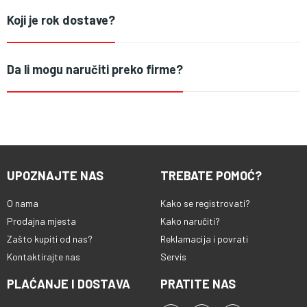
Koji je rok dostave?
Da li mogu naručiti preko firme?
UPOZNAJTE NAS
TREBATE POMOĆ?
O nama
Kako se registrovati?
Prodajna mjesta
Kako naručiti?
Zašto kupiti od nas?
Reklamacija i povrati
Kontaktirajte nas
Servis
PLAĆANJE I DOSTAVA
PRATITE NAS