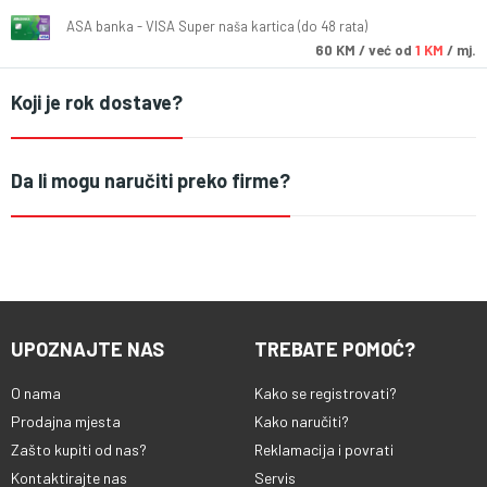
ASA banka - VISA Super naša kartica (do 48 rata)
60
KM
/ već od
1 KM
/ mj.
Koji je rok dostave?
Da li mogu naručiti preko firme?
UPOZNAJTE NAS
TREBATE POMOĆ?
O nama
Kako se registrovati?
Prodajna mjesta
Kako naručiti?
Zašto kupiti od nas?
Reklamacija i povrati
Kontaktirajte nas
Servis