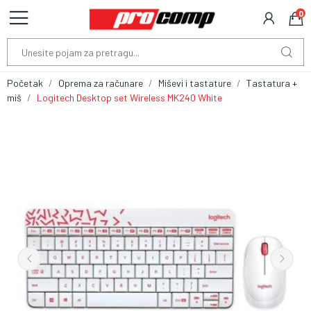
0
Početak
Oprema za računare
Miševi i tastature
Tastatura +
miš
Logitech Desktop set Wireless MK240 White