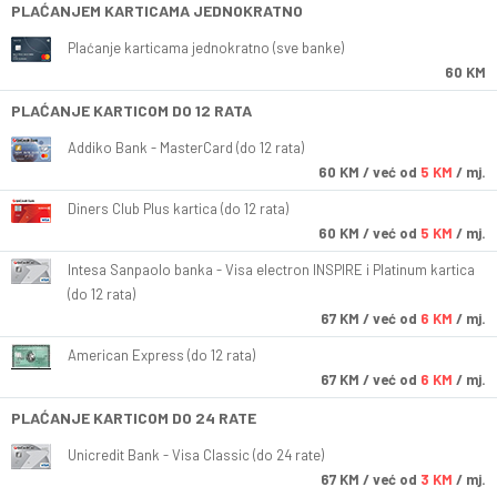
PLAĆANJEM KARTICAMA JEDNOKRATNO
Plaćanje karticama jednokratno (sve banke)
60 KM
PLAĆANJE KARTICOM DO 12 RATA
Addiko Bank - MasterCard (do 12 rata)
60
KM
/ već od
5 KM
/ mj.
Diners Club Plus kartica (do 12 rata)
60
KM
/ već od
5 KM
/ mj.
Intesa Sanpaolo banka - Visa electron INSPIRE i Platinum kartica
(do 12 rata)
67
KM
/ već od
6 KM
/ mj.
American Express (do 12 rata)
67
KM
/ već od
6 KM
/ mj.
PLAĆANJE KARTICOM DO 24 RATE
Unicredit Bank - Visa Classic (do 24 rate)
67
KM
/ već od
3 KM
/ mj.