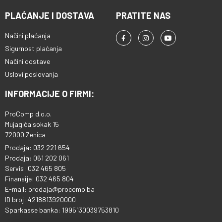
PLAĆANJE I DOSTAVA
PRATITE NAS
Načini plaćanja
Sigurnost plaćanja
Načini dostave
Uslovi poslovanja
INFORMACIJE O FIRMI:
ProComp d.o.o.
Mujagića sokak 15
72000 Zenica
Prodaja: 032 221 654
Prodaja: 061 202 061
Servis: 032 465 805
Finansije: 032 465 804
E-mail: prodaja@procomp.ba
ID broj: 4218813920000
Sparkasse banka: 1995130039753810