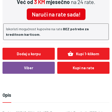
Već od
3 KM
mjesečno
na 24 rate.
Naruči na rate sada!
Iskoristi mogućnost kupovine na rate
BEZ potrebe za
kreditnom karticom.
shopping_basket
Dodaj u korpu
Kupi 1-klikom
Viber
Kupi na rate
Opis