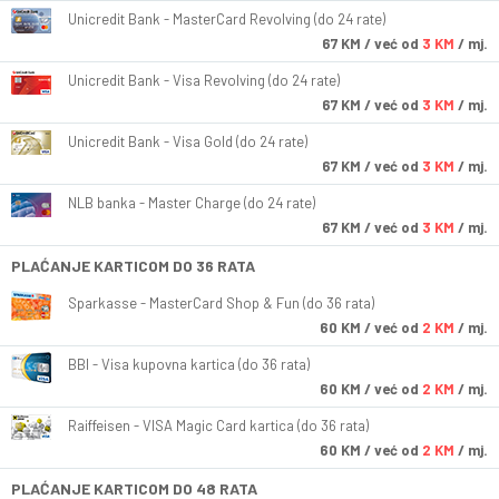
Unicredit Bank - MasterCard Revolving (do 24 rate)
67
KM
/ već od
3 KM
/ mj.
Unicredit Bank - Visa Revolving (do 24 rate)
67
KM
/ već od
3 KM
/ mj.
Unicredit Bank - Visa Gold (do 24 rate)
67
KM
/ već od
3 KM
/ mj.
NLB banka - Master Charge (do 24 rate)
67
KM
/ već od
3 KM
/ mj.
PLAĆANJE KARTICOM DO 36 RATA
Sparkasse - MasterCard Shop & Fun (do 36 rata)
60
KM
/ već od
2 KM
/ mj.
BBI - Visa kupovna kartica (do 36 rata)
60
KM
/ već od
2 KM
/ mj.
Raiffeisen - VISA Magic Card kartica (do 36 rata)
60
KM
/ već od
2 KM
/ mj.
PLAĆANJE KARTICOM DO 48 RATA