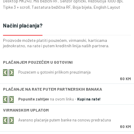
Desktop MK240, Miš bežični RF, Senzor optički, Rezolucija 1000 dpi,
Tipke 3 + scroll, Tastatura bežična RF, Boja bijela, English Layout
Načini plaćanja?
Proizvode možete platiti pouzećem, virmanski, karticama
jednokratno, na rate i putem kreditnih linija naših partnera.
PLAĆANJEM POUZEĆEM U GOTOVINI
Pouzećem u gotovini prilikom preuzimanja
60 KM
PLAĆANJE NA RATE PUTEM PARTNERSKIH BANAKA
Popunite zahtjev
na ovom linku -
Kupi na rate!
VIRMANSKOM UPLATOM
Avansno plaćanje putem banke na osnovu predračuna
60 KM