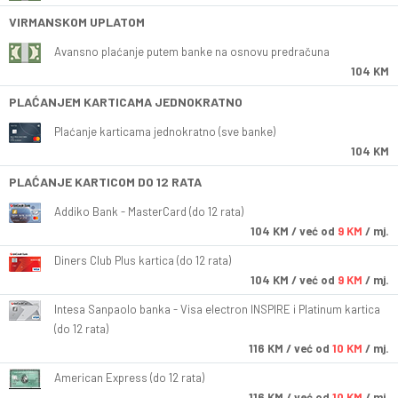
VIRMANSKOM UPLATOM
Avansno plaćanje putem banke na osnovu predračuna
104 KM
PLAĆANJEM KARTICAMA JEDNOKRATNO
Plaćanje karticama jednokratno (sve banke)
104 KM
PLAĆANJE KARTICOM DO 12 RATA
Addiko Bank - MasterCard (do 12 rata)
104
KM
/ već od
9 KM
/ mj.
Diners Club Plus kartica (do 12 rata)
104
KM
/ već od
9 KM
/ mj.
Intesa Sanpaolo banka - Visa electron INSPIRE i Platinum kartica
(do 12 rata)
116
KM
/ već od
10 KM
/ mj.
American Express (do 12 rata)
116
KM
/ već od
10 KM
/ mj.