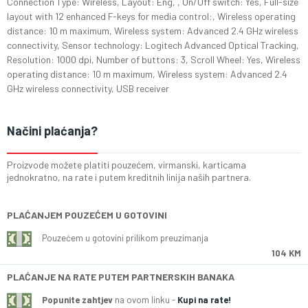
Connection Type: Wireless, Layout: Eng, , On/Off switch: Yes, Full-size
layout with 12 enhanced F-keys for media control:, Wireless operating
distance: 10 m maximum, Wireless system: Advanced 2.4 GHz wireless
connectivity, Sensor technology: Logitech Advanced Optical Tracking,
Resolution: 1000 dpi, Number of buttons: 3, Scroll Wheel: Yes, Wireless
operating distance: 10 m maximum, Wireless system: Advanced 2.4
GHz wireless connectivity, USB receiver
Načini plaćanja?
Proizvode možete platiti pouzećem, virmanski, karticama
jednokratno, na rate i putem kreditnih linija naših partnera.
PLAĆANJEM POUZEĆEM U GOTOVINI
Pouzećem u gotovini prilikom preuzimanja
104 KM
PLAĆANJE NA RATE PUTEM PARTNERSKIH BANAKA
Popunite zahtjev
na ovom linku -
Kupi na rate!