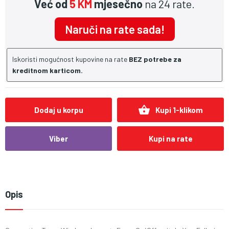
Već od
5 KM
mjesečno
na 24 rate.
Naruči na rate sada!
Iskoristi mogućnost kupovine na rate
BEZ potrebe za
kreditnom karticom.
shopping_basket
Dodaj u korpu
Kupi 1-klikom
Viber
Kupi na rate
Opis