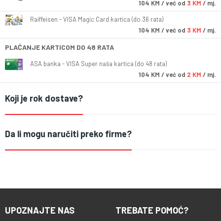
104
KM
/ već od
3 KM
/ mj.
Raiffeisen - VISA Magic Card kartica (do 36 rata)
104
KM
/ već od
3 KM
/ mj.
PLAĆANJE KARTICOM DO 48 RATA
ASA banka - VISA Super naša kartica (do 48 rata)
104
KM
/ već od
2 KM
/ mj.
Koji je rok dostave?
Da li mogu naručiti preko firme?
UPOZNAJTE NAS
TREBATE POMOĆ?