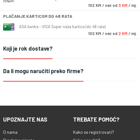
102
KM
/ već od
3 KM
/ mj.
PLAĆANJE KARTICOM DO 48 RATA
ASA banka - VISA Super naša kartica (do 48 rata)
102
KM
/ već od
2 KM
/ mj.
Koji je rok dostave?
Da li mogu naručiti preko firme?
UPOZNAJTE NAS
TREBATE POMOĆ?
O nama
Kako se registrovati?