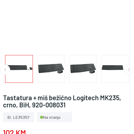
Tastatura + miš bežično Logitech MK235,
crno, BiH, 920-008031
ID: LE35357
Na stanju
102 KM