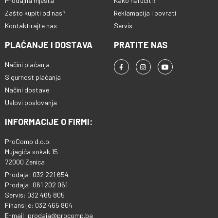
Prodajna mjesta
Kako naručiti?
Zašto kupiti od nas?
Reklamacija i povrati
Kontaktirajte nas
Servis
PLAĆANJE I DOSTAVA
PRATITE NAS
Načini plaćanja
Sigurnost plaćanja
Načini dostave
Uslovi poslovanja
INFORMACIJE O FIRMI:
ProComp d.o.o.
Mujagića sokak 15
72000 Zenica
Prodaja: 032 221 654
Prodaja: 061 202 061
Servis: 032 465 805
Finansije: 032 465 804
E-mail: prodaja@procomp.ba