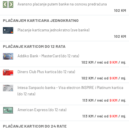
Avansno plaćanje putem banke na osnovu predračuna
102 KM
PLAĆANJEM KARTICAMA JEDNOKRATNO
Plaćanje karticama jednokratno (sve banke)
102 KM
PLAĆANJE KARTICOM DO 12 RATA
Addiko Bank - MasterCard (do 12 rata)
102
KM
/ već od
9 KM
/ mj.
Diners Club Plus kartica (do 12 rata)
102
KM
/ već od
9 KM
/ mj.
Intesa Sanpaolo banka - Visa electron INSPIRE i Platinum kartica
(do 12 rata)
113
KM
/ već od
9 KM
/ mj.
American Express (do 12 rata)
113
KM
/ već od
9 KM
/ mj.
PLAĆANJE KARTICOM DO 24 RATE