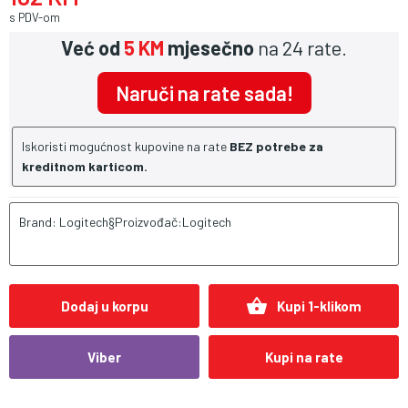
s PDV-om
Već od
5 KM
mjesečno
na 24 rate.
Naruči na rate sada!
Iskoristi mogućnost kupovine na rate
BEZ potrebe za
kreditnom karticom.
Brand: Logitech§Proizvođač:Logitech
shopping_basket
Dodaj u korpu
Kupi 1-klikom
Viber
Kupi na rate