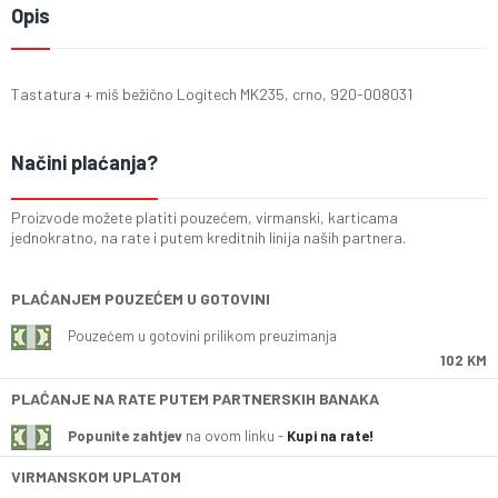
Opis
Tastatura + miš bežično Logitech MK235, crno, 920-008031
Načini plaćanja?
Proizvode možete platiti pouzećem, virmanski, karticama
jednokratno, na rate i putem kreditnih linija naših partnera.
PLAĆANJEM POUZEĆEM U GOTOVINI
Pouzećem u gotovini prilikom preuzimanja
102 KM
PLAĆANJE NA RATE PUTEM PARTNERSKIH BANAKA
Popunite zahtjev
na ovom linku -
Kupi na rate!
VIRMANSKOM UPLATOM