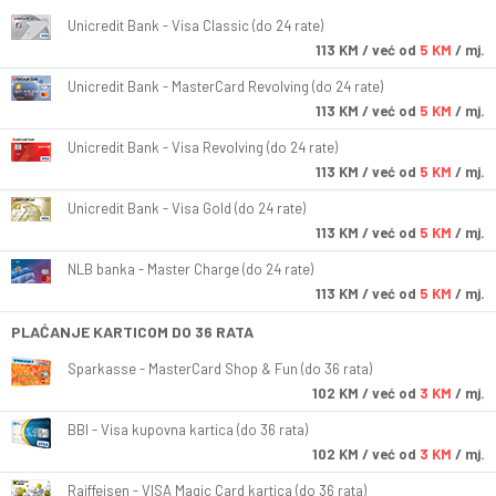
Unicredit Bank - Visa Classic (do 24 rate)
113
KM
/ već od
5 KM
/ mj.
Unicredit Bank - MasterCard Revolving (do 24 rate)
113
KM
/ već od
5 KM
/ mj.
Unicredit Bank - Visa Revolving (do 24 rate)
113
KM
/ već od
5 KM
/ mj.
Unicredit Bank - Visa Gold (do 24 rate)
113
KM
/ već od
5 KM
/ mj.
NLB banka - Master Charge (do 24 rate)
113
KM
/ već od
5 KM
/ mj.
PLAĆANJE KARTICOM DO 36 RATA
Sparkasse - MasterCard Shop & Fun (do 36 rata)
102
KM
/ već od
3 KM
/ mj.
BBI - Visa kupovna kartica (do 36 rata)
102
KM
/ već od
3 KM
/ mj.
Raiffeisen - VISA Magic Card kartica (do 36 rata)