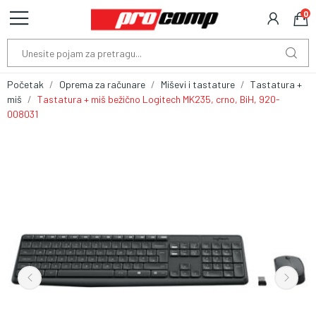
0
Početak
Oprema za računare
Miševi i tastature
Tastatura +
miš
Tastatura + miš bežično Logitech MK235, crno, BiH, 920-
008031