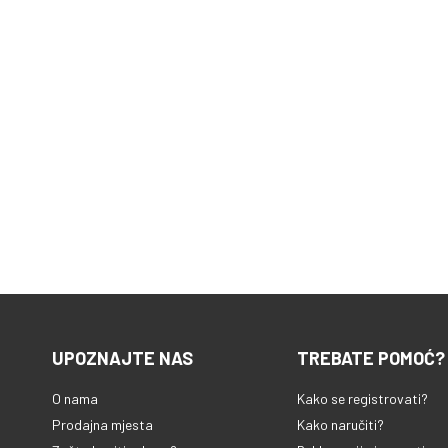
UPOZNAJTE NAS
TREBATE POMOĆ?
O nama
Kako se registrovati?
Prodajna mjesta
Kako naručiti?