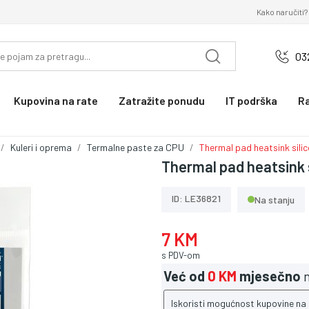
Kako naručiti?
03
Kupovina na rate
Zatražite ponudu
IT podrška
R
Kuleri i oprema
Termalne paste za CPU
Thermal pad heatsink sil
Thermal pad heatsink 
ID: LE36821
Na stanju
7 KM
s PDV-om
Već od
0 KM
mjesečno
n
Iskoristi mogućnost kupovine na