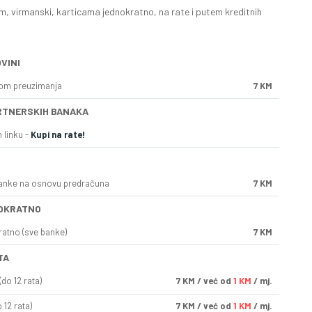
, virmanski, karticama jednokratno, na rate i putem kreditnih
VINI
kom preuzimanja
7 KM
RTNERSKIH BANAKA
 linku -
Kupi na rate!
anke na osnovu predračuna
7 KM
OKRATNO
ratno (sve banke)
7 KM
TA
do 12 rata)
7
KM
/ već od
1 KM
/ mj.
 12 rata)
7
KM
/ već od
1 KM
/ mj.