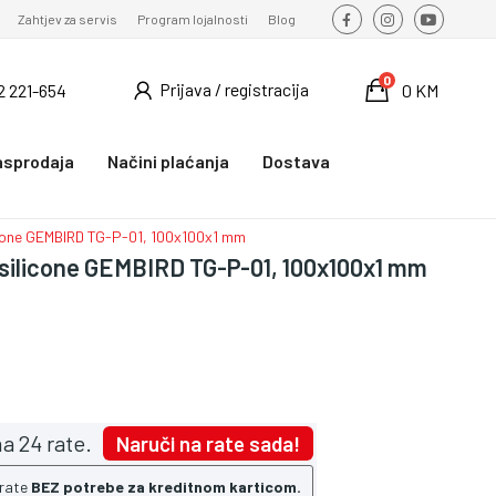
Zahtjev za servis
Program lojalnosti
Blog
0
Prijava / registracija
2 221-654
0 KM
asprodaja
Načini plaćanja
Dostava
icone GEMBIRD TG-P-01, 100x100x1 mm
silicone GEMBIRD TG-P-01, 100x100x1 mm
a 24 rate.
Naruči na rate sada!
 rate
BEZ potrebe za kreditnom karticom.