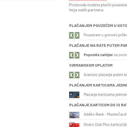
Proizvode možete platiti pouzećem
linija naših partnera.
PLAĆANJEM POUZEĆEM U GOTO
Pouzećem u gotovini prili
PLAĆANJE NA RATE PUTEM PA
Popunite zahtjev
na ovom
VIRMANSKOM UPLATOM
Avansno plaćanje putem b
PLAĆANJEM KARTICAMA JEDN
Plaćanje karticama jednok
PLAĆANJE KARTICOM DO 12 RA
Addiko Bank - MasterCard (
Diners Club Plus kartica (do