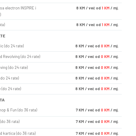
sa electron INSPIRE i
8
KM
/ već od
1 KM
/ mj.
)
ta)
8
KM
/ već od
1 KM
/ mj.
ATE
ic (do 24 rate)
8
KM
/ već od
0 KM
/ mj.
d Revolving (do 24 rate)
8
KM
/ već od
0 KM
/ mj.
ving (do 24 rate)
8
KM
/ već od
0 KM
/ mj.
(do 24 rate)
8
KM
/ već od
0 KM
/ mj.
(do 24 rate)
8
KM
/ već od
0 KM
/ mj.
TA
op & Fun (do 36 rata)
7
KM
/ već od
0 KM
/ mj.
(do 36 rata)
7
KM
/ već od
0 KM
/ mj.
d kartica (do 36 rata)
7
KM
/ već od
0 KM
/ mj.