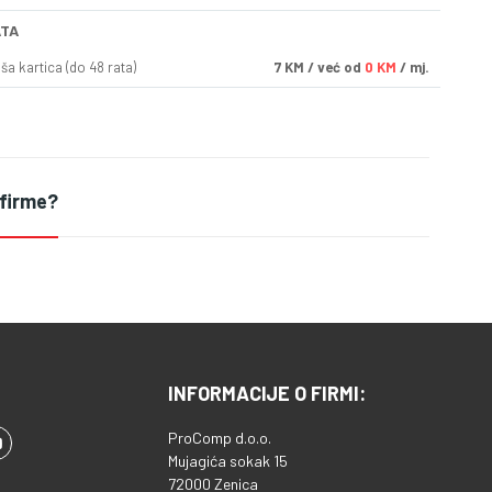
ATA
a kartica (do 48 rata)
7
KM
/ već od
0 KM
/ mj.
 firme?
INFORMACIJE O FIRMI:
ProComp d.o.o.
Mujagića sokak 15
72000 Zenica