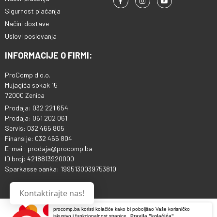
Sigurnost plaćanja
Načini dostave
Uslovi poslovanja
INFORMACIJE O FIRMI:
ProComp d.o.o.
Mujagića sokak 15
72000 Zenica
Prodaja: 032 221 654
Prodaja: 061 202 061
Servis: 032 465 805
Finansije: 032 465 804
E-mail: prodaja@procomp.ba
ID broj: 4218813920000
Sparkasse banka: 1995130039753810
Kontaktirajte nas!
procomp.ba koristi kolačiće kako bi poboljšao Vaše korisničko
iskustvo i funkcionalnost stranice.
Pravila "kolačića"