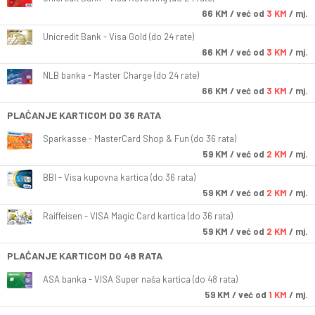
66
KM
/ već od
3 KM
/ mj.
Unicredit Bank - Visa Gold (do 24 rate)
66
KM
/ već od
3 KM
/ mj.
NLB banka - Master Charge (do 24 rate)
66
KM
/ već od
3 KM
/ mj.
PLAĆANJE KARTICOM DO 36 RATA
Sparkasse - MasterCard Shop & Fun (do 36 rata)
59
KM
/ već od
2 KM
/ mj.
BBI - Visa kupovna kartica (do 36 rata)
59
KM
/ već od
2 KM
/ mj.
Raiffeisen - VISA Magic Card kartica (do 36 rata)
59
KM
/ već od
2 KM
/ mj.
PLAĆANJE KARTICOM DO 48 RATA
ASA banka - VISA Super naša kartica (do 48 rata)
59
KM
/ već od
1 KM
/ mj.