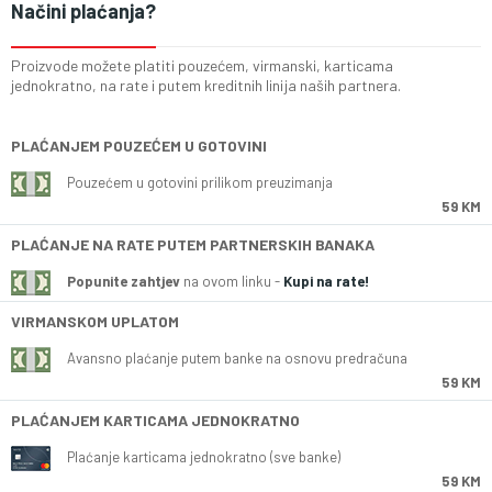
Načini plaćanja?
Proizvode možete platiti pouzećem, virmanski, karticama
jednokratno, na rate i putem kreditnih linija naših partnera.
PLAĆANJEM POUZEĆEM U GOTOVINI
Pouzećem u gotovini prilikom preuzimanja
59 KM
PLAĆANJE NA RATE PUTEM PARTNERSKIH BANAKA
Popunite zahtjev
na ovom linku -
Kupi na rate!
VIRMANSKOM UPLATOM
Avansno plaćanje putem banke na osnovu predračuna
59 KM
PLAĆANJEM KARTICAMA JEDNOKRATNO
Plaćanje karticama jednokratno (sve banke)
59 KM