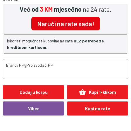
Već od
3 KM
mjesečno
na 24 rate.
Naruči na rate sada!
Iskoristi mogućnost kupovine na rate
BEZ potrebe za
kreditnom karticom.
Brand: HP§Proizvođač:HP
shopping_basket
Dodaj u korpu
Kupi 1-klikom
Viber
Kupi na rate