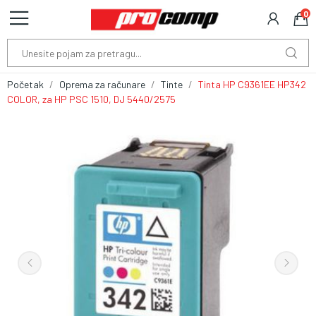
0
Početak
Oprema za računare
Tinte
Tinta HP C9361EE HP342
COLOR, za HP PSC 1510, DJ 5440/2575