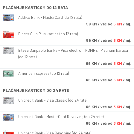
PLAĆANJE KARTICOM DO 12 RATA
Addiko Bank - MasterCard (do 12 rata)
59
KM
/ već od
5 KM
/ mj.
Diners Club Plus kartica (do 12 rata)
59
KM
/ već od
5 KM
/ mj.
Intesa Sanpaolo banka - Visa electron INSPIRE i Platinum kartica
(do 12 rata)
66
KM
/ već od
5 KM
/ mj.
American Express (do 12 rata)
66
KM
/ već od
5 KM
/ mj.
PLAĆANJE KARTICOM DO 24 RATE
Unicredit Bank - Visa Classic (do 24 rate)
66
KM
/ već od
3 KM
/ mj.
Unicredit Bank - MasterCard Revolving (do 24 rate)
66
KM
/ već od
3 KM
/ mj.
Unicredit Bank - Visa Revolving (do 24 rate)