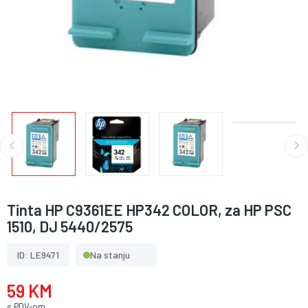
Tinta HP C9361EE HP342 COLOR, za HP PSC
1510, DJ 5440/2575
ID: LE9471
Na stanju
59 KM
s PDV-om