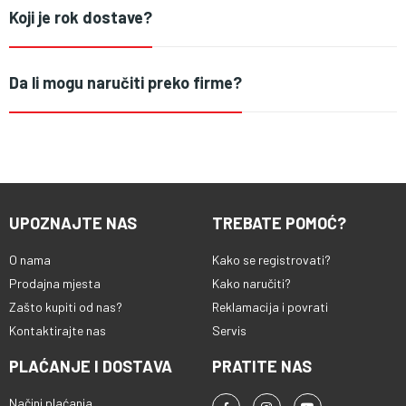
Koji je rok dostave?
Da li mogu naručiti preko firme?
UPOZNAJTE NAS
TREBATE POMOĆ?
O nama
Kako se registrovati?
Prodajna mjesta
Kako naručiti?
Zašto kupiti od nas?
Reklamacija i povrati
Kontaktirajte nas
Servis
PLAĆANJE I DOSTAVA
PRATITE NAS
Načini plaćanja