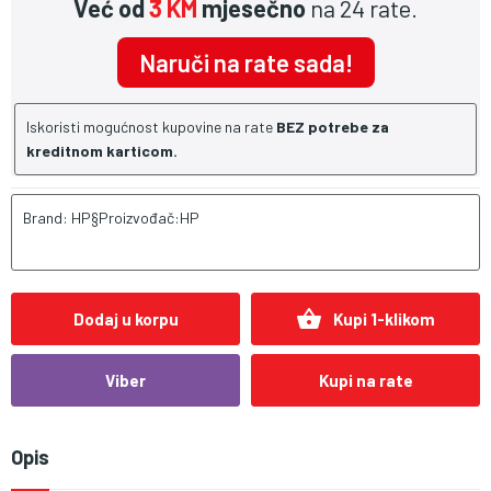
Već od
3 KM
mjesečno
na 24 rate.
Naruči na rate sada!
Iskoristi mogućnost kupovine na rate
BEZ potrebe za
kreditnom karticom.
Brand: HP§Proizvođač:HP
shopping_basket
Dodaj u korpu
Kupi 1-klikom
Viber
Kupi na rate
Opis