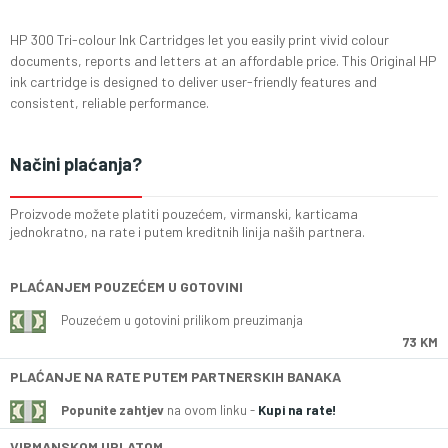
HP 300 Tri-colour Ink Cartridges let you easily print vivid colour
documents, reports and letters at an affordable price. This Original HP
ink cartridge is designed to deliver user-friendly features and
consistent, reliable performance.
Načini plaćanja?
Proizvode možete platiti pouzećem, virmanski, karticama
jednokratno, na rate i putem kreditnih linija naših partnera.
PLAĆANJEM POUZEĆEM U GOTOVINI
Pouzećem u gotovini prilikom preuzimanja
73 KM
PLAĆANJE NA RATE PUTEM PARTNERSKIH BANAKA
Popunite zahtjev
na ovom linku -
Kupi na rate!
VIRMANSKOM UPLATOM