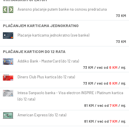
Avansno plaćanje putem banke na osnovu predračuna
73 KM
PLAĆANJEM KARTICAMA JEDNOKRATNO
Plaćanje karticama jednokratno (sve banke)
73 KM
PLAĆANJE KARTICOM DO 12 RATA
Addiko Bank - MasterCard (do 12 rata)
73
KM
/ već od
6 KM
/ mj.
Diners Club Plus kartica (do 12 rata)
73
KM
/ već od
6 KM
/ mj.
Intesa Sanpaolo banka - Visa electron INSPIRE i Platinum kartica
(do 12 rata)
81
KM
/ već od
7 KM
/ mj.
American Express (do 12 rata)
81
KM
/ već od
7 KM
/ mj.