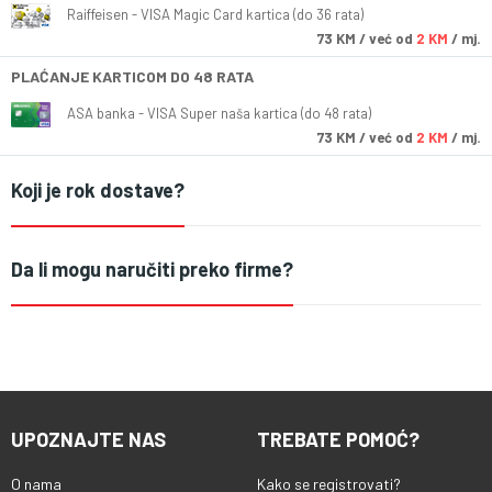
Raiffeisen - VISA Magic Card kartica (do 36 rata)
73
KM
/ već od
2 KM
/ mj.
PLAĆANJE KARTICOM DO 48 RATA
ASA banka - VISA Super naša kartica (do 48 rata)
73
KM
/ već od
2 KM
/ mj.
Koji je rok dostave?
Da li mogu naručiti preko firme?
UPOZNAJTE NAS
TREBATE POMOĆ?
O nama
Kako se registrovati?