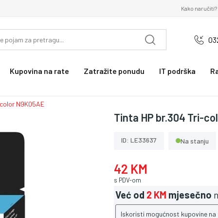
Kako naručiti?
03
Kupovina na rate
Zatražite ponudu
IT podrška
R
i-color N9K05AE
Tinta HP br.304 Tri-c
ID: LE33637
Na stanju
42 KM
s PDV-om
Već od
2 KM
mjesečno
n
Iskoristi mogućnost kupovine na