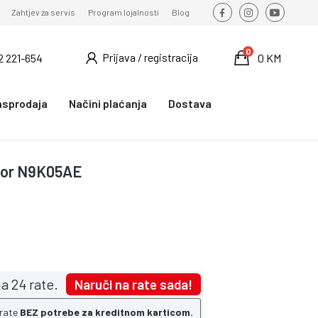
Zahtjev za servis
Program lojalnosti
Blog
0
Prijava / registracija
2 221-654
0 KM
asprodaja
Načini plaćanja
Dostava
olor N9K05AE
a 24 rate.
Naruči na rate sada!
 rate
BEZ potrebe za kreditnom karticom.