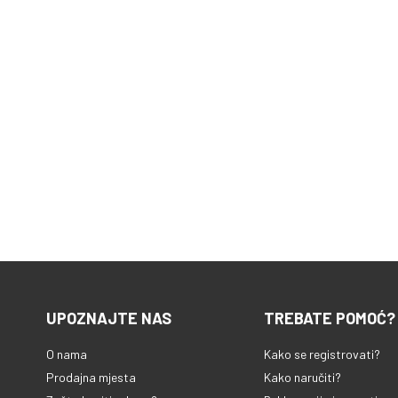
UPOZNAJTE NAS
TREBATE POMOĆ?
O nama
Kako se registrovati?
Prodajna mjesta
Kako naručiti?