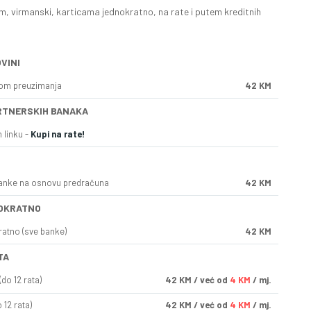
, virmanski, karticama jednokratno, na rate i putem kreditnih
VINI
kom preuzimanja
42 KM
RTNERSKIH BANAKA
 linku -
Kupi na rate!
anke na osnovu predračuna
42 KM
OKRATNO
ratno (sve banke)
42 KM
TA
do 12 rata)
42
KM
/ već od
4 KM
/ mj.
 12 rata)
42
KM
/ već od
4 KM
/ mj.