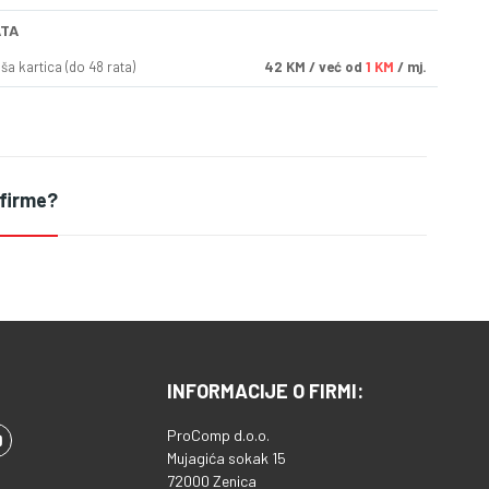
ATA
a kartica (do 48 rata)
42
KM
/ već od
1 KM
/ mj.
 firme?
INFORMACIJE O FIRMI:
ProComp d.o.o.
Mujagića sokak 15
72000 Zenica