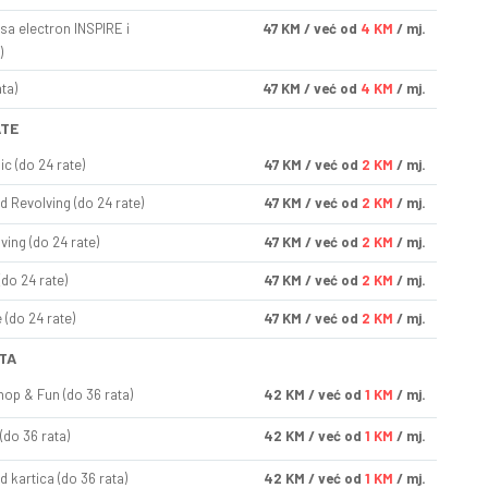
sa electron INSPIRE i
47
KM
/ već od
4 KM
/ mj.
)
ta)
47
KM
/ već od
4 KM
/ mj.
ATE
ic (do 24 rate)
47
KM
/ već od
2 KM
/ mj.
d Revolving (do 24 rate)
47
KM
/ već od
2 KM
/ mj.
ving (do 24 rate)
47
KM
/ već od
2 KM
/ mj.
(do 24 rate)
47
KM
/ već od
2 KM
/ mj.
(do 24 rate)
47
KM
/ već od
2 KM
/ mj.
TA
op & Fun (do 36 rata)
42
KM
/ već od
1 KM
/ mj.
(do 36 rata)
42
KM
/ već od
1 KM
/ mj.
d kartica (do 36 rata)
42
KM
/ već od
1 KM
/ mj.