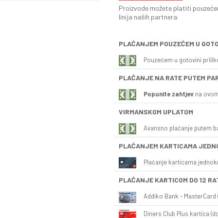
Proizvode možete platiti pouzećem
linija naših partnera.
PLAĆANJEM POUZEĆEM U GOTO
Pouzećem u gotovini prili
PLAĆANJE NA RATE PUTEM PA
Popunite zahtjev
na ovom
VIRMANSKOM UPLATOM
Avansno plaćanje putem b
PLAĆANJEM KARTICAMA JEDN
Plaćanje karticama jednok
PLAĆANJE KARTICOM DO 12 RA
Addiko Bank - MasterCard (
Diners Club Plus kartica (do